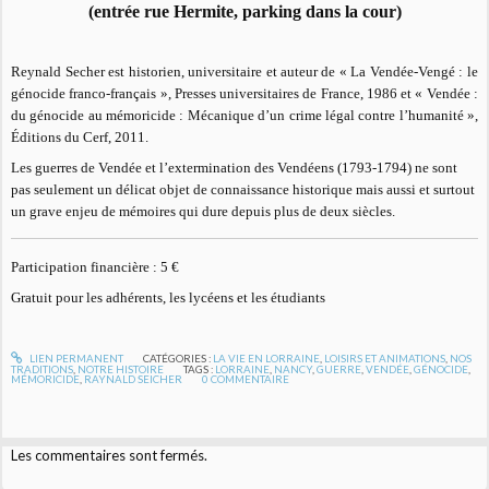
(entrée rue Hermite, parking dans la cour)
Reynald Secher est historien, universitaire et auteur de « La Vendée-Vengé : le
génocide franco-français », Presses universitaires de France, 1986 et « Vendée :
du génocide au mémoricide : Mécanique d’un crime légal contre l’humanité »,
Éditions du Cerf, 2011.
Les guerres de Vendée et l’extermination des Vendéens (1793-1794) ne sont
pas seulement un délicat objet de connaissance historique mais aussi et surtout
un grave enjeu de mémoires qui dure depuis plus de deux siècles.
Participation financière : 5 €
Gratuit pour les adhérents, les lycéens et les étudiants
LIEN PERMANENT
CATÉGORIES :
LA VIE EN LORRAINE
,
LOISIRS ET ANIMATIONS
,
NOS
TRADITIONS
,
NOTRE HISTOIRE
TAGS :
LORRAINE
,
NANCY
,
GUERRE
,
VENDÉE
,
GÉNOCIDE
,
MÉMORICIDE
,
RAYNALD SEICHER
0
COMMENTAIRE
Les commentaires sont fermés.