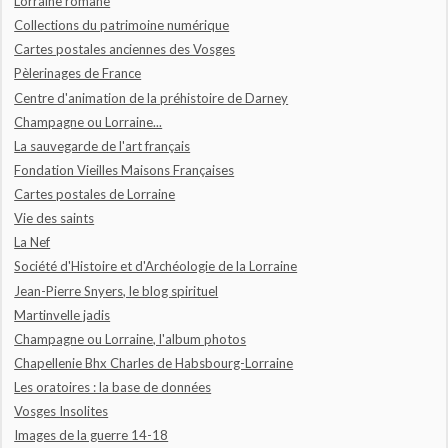
Lorraine romane
Collections du patrimoine numérique
Cartes postales anciennes des Vosges
Pèlerinages de France
Centre d'animation de la préhistoire de Darney
Champagne ou Lorraine...
La sauvegarde de l'art français
Fondation Vieilles Maisons Françaises
Cartes postales de Lorraine
Vie des saints
La Nef
Société d'Histoire et d'Archéologie de la Lorraine
Jean-Pierre Snyers, le blog spirituel
Martinvelle jadis
Champagne ou Lorraine, l'album photos
Chapellenie Bhx Charles de Habsbourg-Lorraine
Les oratoires : la base de données
Vosges Insolites
Images de la guerre 14-18