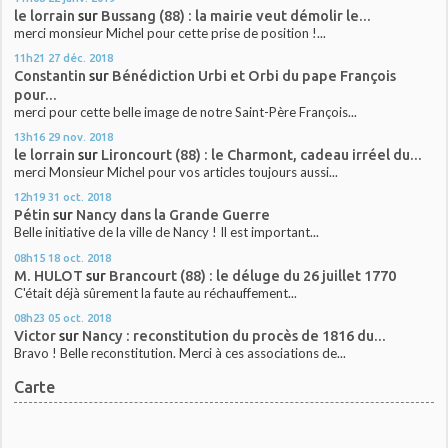
le lorrain
sur
Bussang (88) : la mairie veut démolir le...
merci monsieur Michel pour cette prise de position !...
11h21
27
déc. 2018
Constantin
sur
Bénédiction Urbi et Orbi du pape François
pour...
merci pour cette belle image de notre Saint-Père François...
13h16
29
nov. 2018
le lorrain
sur
Lironcourt (88) : le Charmont, cadeau irréel du...
merci Monsieur Michel pour vos articles toujours aussi...
12h19
31
oct. 2018
Pétin
sur
Nancy dans la Grande Guerre
Belle initiative de la ville de Nancy ! Il est important...
08h15
18
oct. 2018
M. HULOT
sur
Brancourt (88) : le déluge du 26 juillet 1770
C'était déjà sûrement la faute au réchauffement...
08h23
05
oct. 2018
Victor
sur
Nancy : reconstitution du procès de 1816 du...
Bravo ! Belle reconstitution. Merci à ces associations de...
Carte