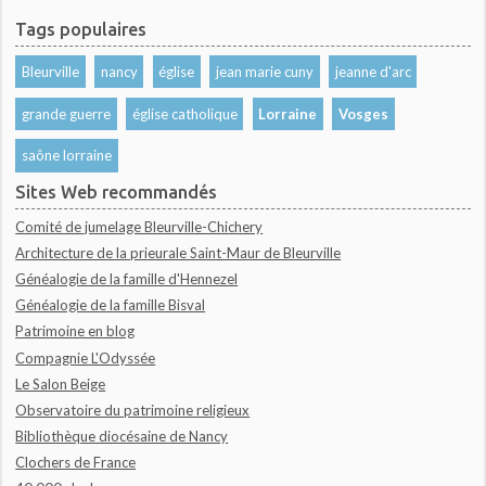
Tags populaires
Bleurville
nancy
église
jean marie cuny
jeanne d'arc
grande guerre
église catholique
Lorraine
Vosges
saône lorraine
Sites Web recommandés
Comité de jumelage Bleurville-Chichery
Architecture de la prieurale Saint-Maur de Bleurville
Généalogie de la famille d'Hennezel
Généalogie de la famille Bisval
Patrimoine en blog
Compagnie L'Odyssée
Le Salon Beige
Observatoire du patrimoine religieux
Bibliothèque diocésaine de Nancy
Clochers de France