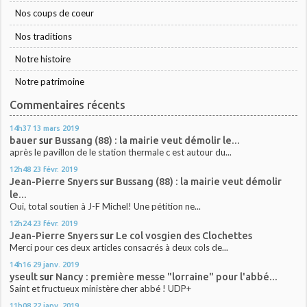
Nos coups de coeur
Nos traditions
Notre histoire
Notre patrimoine
Commentaires récents
14h37
13
mars 2019
bauer
sur
Bussang (88) : la mairie veut démolir le...
après le pavillon de le station thermale c est autour du...
12h48
23
févr. 2019
Jean-Pierre Snyers
sur
Bussang (88) : la mairie veut démolir
le...
Oui, total soutien à J-F Michel! Une pétition ne...
12h24
23
févr. 2019
Jean-Pierre Snyers
sur
Le col vosgien des Clochettes
Merci pour ces deux articles consacrés à deux cols de...
14h16
29
janv. 2019
yseult
sur
Nancy : première messe "lorraine" pour l'abbé...
Saint et fructueux ministère cher abbé ! UDP+
11h08
22
janv. 2019