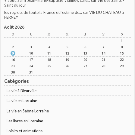
9 août. Saint Jean-Marie-Baptiste Vianney, curé...
sur
Vie des Saints -
Saint du jour
les regrets de toute la France et l'estime de...
sur
VIE DU CHATEAU à
FERNEY
Août 2026
D
L
M
M
J
V
S
1
2
3
4
5
6
7
8
9
10
11
12
13
14
15
16
17
18
19
20
21
22
23
24
25
26
27
28
29
30
31
Catégories
La vie à Bleurville
La vie en Lorraine
La vie en Saône Lorraine
Les livres en Lorraine
Loisirs et animations