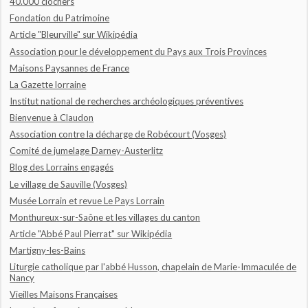
40.000 clochers
Fondation du Patrimoine
Article "Bleurville" sur Wikipédia
Association pour le développement du Pays aux Trois Provinces
Maisons Paysannes de France
La Gazette lorraine
Institut national de recherches archéologiques préventives
Bienvenue à Claudon
Association contre la décharge de Robécourt (Vosges)
Comité de jumelage Darney-Austerlitz
Blog des Lorrains engagés
Le village de Sauville (Vosges)
Musée Lorrain et revue Le Pays Lorrain
Monthureux-sur-Saône et les villages du canton
Article "Abbé Paul Pierrat" sur Wikipédia
Martigny-les-Bains
Liturgie catholique par l'abbé Husson, chapelain de Marie-Immaculée de
Nancy
Vieilles Maisons Françaises