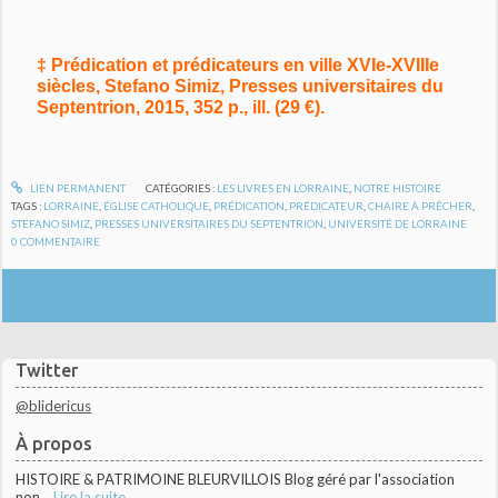
‡ Prédication et prédicateurs en ville XVIe-XVIIIe
siècles, Stefano Simiz, Presses universitaires du
Septentrion, 2015, 352 p., ill. (29 €).
LIEN PERMANENT
CATÉGORIES :
LES LIVRES EN LORRAINE
,
NOTRE HISTOIRE
TAGS :
LORRAINE
,
ÉGLISE CATHOLIQUE
,
PRÉDICATION
,
PRÉDICATEUR
,
CHAIRE À PRÊCHER
,
STEFANO SIMIZ
,
PRESSES UNIVERSITAIRES DU SEPTENTRION
,
UNIVERSITÉ DE LORRAINE
0
COMMENTAIRE
Twitter
@blidericus
À propos
HISTOIRE & PATRIMOINE BLEURVILLOIS Blog géré par l'association
non...
Lire la suite