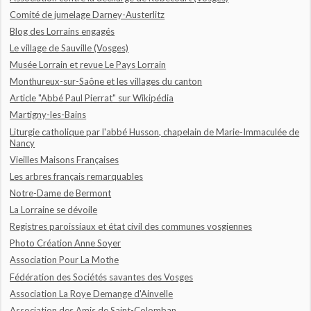
Comité de jumelage Darney-Austerlitz
Blog des Lorrains engagés
Le village de Sauville (Vosges)
Musée Lorrain et revue Le Pays Lorrain
Monthureux-sur-Saône et les villages du canton
Article "Abbé Paul Pierrat" sur Wikipédia
Martigny-les-Bains
Liturgie catholique par l'abbé Husson, chapelain de Marie-Immaculée de
Nancy
Vieilles Maisons Françaises
Les arbres français remarquables
Notre-Dame de Bermont
La Lorraine se dévoile
Registres paroissiaux et état civil des communes vosgiennes
Photo Création Anne Soyer
Association Pour La Mothe
Fédération des Sociétés savantes des Vosges
Association La Roye Demange d'Ainvelle
Association des Amis de Saint-Colomban