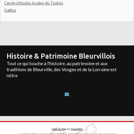
Cercle d'études locales du Toulois
Gallica
Histoire & Patrimoine Bleurvillois
Tout ce qui touche à l'histoire, au patrimoine et aux
traditions de Bleurville, des Vosges et de la Lorraine est
nôtre
Créer un blog
sur
Hautetfort
Les derniers blogs mis à jour
|
Les dernières notes publiées
|
Les tags les plus populaires