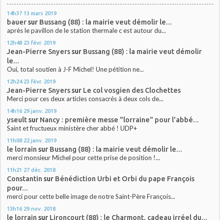
14h37
13
mars 2019
bauer
sur
Bussang (88) : la mairie veut démolir le...
après le pavillon de le station thermale c est autour du...
12h48
23
févr. 2019
Jean-Pierre Snyers
sur
Bussang (88) : la mairie veut démolir
le...
Oui, total soutien à J-F Michel! Une pétition ne...
12h24
23
févr. 2019
Jean-Pierre Snyers
sur
Le col vosgien des Clochettes
Merci pour ces deux articles consacrés à deux cols de...
14h16
29
janv. 2019
yseult
sur
Nancy : première messe "lorraine" pour l'abbé...
Saint et fructueux ministère cher abbé ! UDP+
11h08
22
janv. 2019
le lorrain
sur
Bussang (88) : la mairie veut démolir le...
merci monsieur Michel pour cette prise de position !...
11h21
27
déc. 2018
Constantin
sur
Bénédiction Urbi et Orbi du pape François
pour...
merci pour cette belle image de notre Saint-Père François...
13h16
29
nov. 2018
le lorrain
sur
Lironcourt (88) : le Charmont, cadeau irréel du...