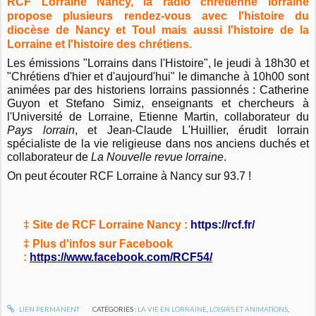
RCF Lorraine Nancy, la radio chrétienne lorraine
propose plusieurs rendez-vous avec l'histoire du
diocèse de Nancy et Toul mais aussi l'histoire de la
Lorraine et l'histoire des chrétiens.
Les émissions "Lorrains dans l'Histoire", le jeudi à 18h30 et
"Chrétiens d'hier et d'aujourd'hui" le dimanche à 10h00 sont
animées par des historiens lorrains passionnés : Catherine
Guyon et Stefano Simiz, enseignants et chercheurs à
l'Université de Lorraine, Etienne Martin, collaborateur du
Pay
s lorrain
, et Jean-Claude L'Huillier, érudit lorrain
spécialiste de la vie religieuse dans nos anciens duchés et
collaborateur de
La Nouvelle revue lorraine
.
On peut écouter RCF Lorraine à Nancy sur 93.7 !
‡ Site de RCF Lorraine Nancy :
https://rcf.fr/
‡ Plus d'infos sur Facebook
:
https://www.facebook.com/RCF54/
LIEN PERMANENT
CATÉGORIES :
LA VIE EN LORRAINE
,
LOISIRS ET ANIMATIONS
,