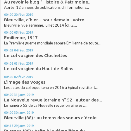
Au revoir le blog "Histoire & Patrimoine...
Après 12 années de publications d'informations...
00h00
20
févr. 2019
Bleurville, d'hier... pour demain : votre...
Bleurville, vue aérienne, juillet 2014 [cl. G....
00h00
05
févr. 2019
Emilienne, 1917
La Première guerre mondiale sépare Emilienne de toute...
00h03
04
févr. 2019
Le col vosgien des Clochettes
00h02
03
févr. 2019
Le col vosgien du Haut-de-Salins
00h00
02
févr. 2019
L'image des Vosges
Les actes du colloque tenu en 2016 à Epinal revisitent...
00h00
31
janv. 2019
La Nouvelle revue lorraine n° 52 : autour des...
Le numéro 52 de La Nouvelle revue lorraine est...
00h00
30
janv. 2019
Bleurville (88) : au temps des soeurs d'école
00h15
29
janv. 2019
Bussang (88) : halte à la démolition du...