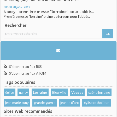
00h00
28
janv. 2019
Nancy : première messe "lorraine" pour l'abbé...
Première messe "lorraine" pleine de ferveur pour l'abbé...
Rechercher
S'abonner au flux RSS
S'abonner au flux ATOM
Tags populaires
église
nancy
Lorraine
Bleurville
Vosges
saône lorraine
jean marie cuny
grande guerre
jeanne d'arc
église catholique
Sites Web recommandés