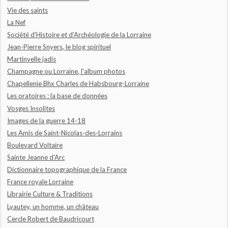
Vie des saints
La Nef
Société d'Histoire et d'Archéologie de la Lorraine
Jean-Pierre Snyers, le blog spirituel
Martinvelle jadis
Champagne ou Lorraine, l'album photos
Chapellenie Bhx Charles de Habsbourg-Lorraine
Les oratoires : la base de données
Vosges Insolites
Images de la guerre 14-18
Les Amis de Saint-Nicolas-des-Lorrains
Boulevard Voltaire
Sainte Jeanne d'Arc
Dictionnaire topographique de la France
France royale Lorraine
Librairie Culture & Traditions
Lyautey, un homme, un château
Cercle Robert de Baudricourt