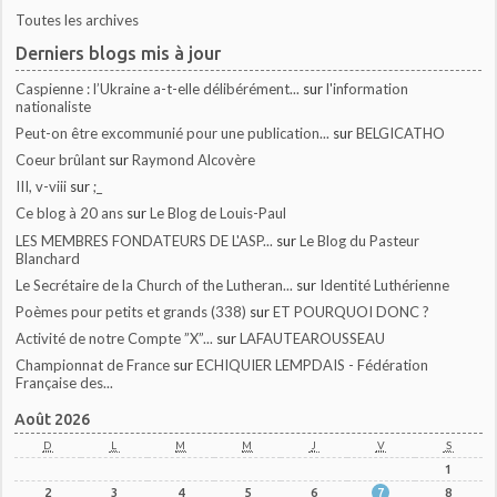
Toutes les archives
Derniers blogs mis à jour
Caspienne : l’Ukraine a-t-elle délibérément...
sur
l'information
nationaliste
Peut-on être excommunié pour une publication...
sur
BELGICATHO
Coeur brûlant
sur
Raymond Alcovère
III, v-viii
sur
;_
Ce blog à 20 ans
sur
Le Blog de Louis-Paul
LES MEMBRES FONDATEURS DE L'ASP...
sur
Le Blog du Pasteur
Blanchard
Le Secrétaire de la Church of the Lutheran...
sur
Identité Luthérienne
Poèmes pour petits et grands (338)
sur
ET POURQUOI DONC ?
Activité de notre Compte ”X”...
sur
LAFAUTEAROUSSEAU
Championnat de France
sur
ECHIQUIER LEMPDAIS - Fédération
Française des...
Août 2026
D
L
M
M
J
V
S
1
2
3
4
5
6
7
8