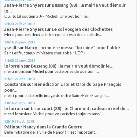
Jean-Pierre Snyers
sur
Bussang (88) : la mairie veut démolir
le...
Oui, total soutien à J-F Michel! Une pétition ne...
12h24
23
févr. 2019
Jean-Pierre Snyers
sur
Le col vosgien des Clochettes
Merci pour ces deux articles consacrés à deux cols de...
14h16
29
janv. 2019
yseult
sur
Nancy : première messe "lorraine" pour l'abbé...
Saint et fructueux ministère cher abbé ! UDP+
11h08
22
janv. 2019
le lorrain
sur
Bussang (88) : la mairie veut démolir le...
merci monsieur Michel pour cette prise de position !...
11h21
27
déc. 2018
Constantin
sur
Bénédiction Urbi et Orbi du pape François
pour...
merci pour cette belle image de notre Saint-Père François...
13h16
29
nov. 2018
le lorrain
sur
Lironcourt (88) : le Charmont, cadeau irréel du...
merci Monsieur Michel pour vos articles toujours aussi...
12h19
31
oct. 2018
Pétin
sur
Nancy dans la Grande Guerre
Belle initiative de la ville de Nancy ! Il est important...