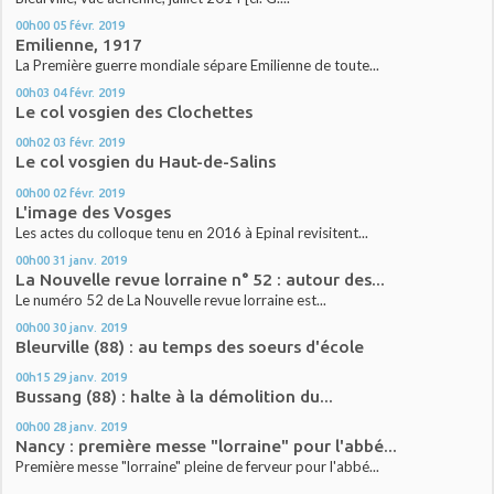
00h00
05
févr. 2019
Emilienne, 1917
La Première guerre mondiale sépare Emilienne de toute...
00h03
04
févr. 2019
Le col vosgien des Clochettes
00h02
03
févr. 2019
Le col vosgien du Haut-de-Salins
00h00
02
févr. 2019
L'image des Vosges
Les actes du colloque tenu en 2016 à Epinal revisitent...
00h00
31
janv. 2019
La Nouvelle revue lorraine n° 52 : autour des...
Le numéro 52 de La Nouvelle revue lorraine est...
00h00
30
janv. 2019
Bleurville (88) : au temps des soeurs d'école
00h15
29
janv. 2019
Bussang (88) : halte à la démolition du...
00h00
28
janv. 2019
Nancy : première messe "lorraine" pour l'abbé...
Première messe "lorraine" pleine de ferveur pour l'abbé...