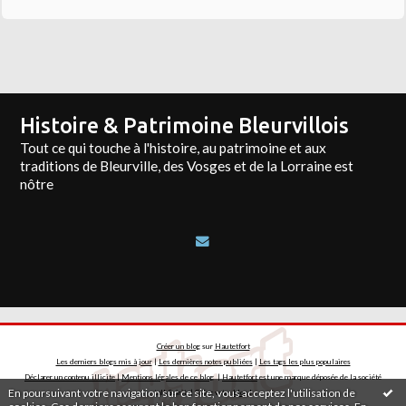
Histoire & Patrimoine Bleurvillois
Tout ce qui touche à l'histoire, au patrimoine et aux
traditions de Bleurville, des Vosges et de la Lorraine est
nôtre
Créer un blog
sur
Hautetfort
Les derniers blogs mis à jour
|
Les dernières notes publiées
|
Les tags les plus populaires
Déclarer un contenu illicite
|
Mentions légales de ce blog
|
Hautetfort
est une marque déposée de la société
En poursuivant votre navigation sur ce site, vous acceptez l'utilisation de
talkSpirit | Créez votre
blog
!