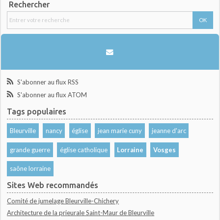
Rechercher
S'abonner au flux RSS
S'abonner au flux ATOM
Tags populaires
Bleurville
nancy
église
jean marie cuny
jeanne d'arc
grande guerre
église catholique
Lorraine
Vosges
saône lorraine
Sites Web recommandés
Comité de jumelage Bleurville-Chichery
Architecture de la prieurale Saint-Maur de Bleurville