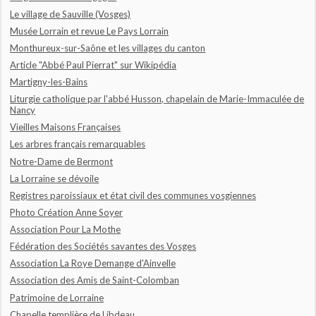
Le village de Sauville (Vosges)
Musée Lorrain et revue Le Pays Lorrain
Monthureux-sur-Saône et les villages du canton
Article "Abbé Paul Pierrat" sur Wikipédia
Martigny-les-Bains
Liturgie catholique par l'abbé Husson, chapelain de Marie-Immaculée de
Nancy
Vieilles Maisons Françaises
Les arbres français remarquables
Notre-Dame de Bermont
La Lorraine se dévoile
Registres paroissiaux et état civil des communes vosgiennes
Photo Création Anne Soyer
Association Pour La Mothe
Fédération des Sociétés savantes des Vosges
Association La Roye Demange d'Ainvelle
Association des Amis de Saint-Colomban
Patrimoine de Lorraine
Chapelle templière de Libdeau