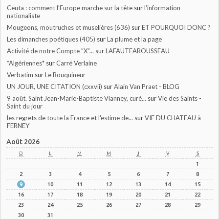
Ceuta : comment l’Europe marche sur la tête
sur
l'information
nationaliste
Mougeons, moutruches et muselières (636)
sur
ET POURQUOI DONC ?
Les dimanches poétiques (405)
sur
La plume et la page
Activité de notre Compte ”X”...
sur
LAFAUTEAROUSSEAU
*Algériennes*
sur
Carré Verlaine
Verbatim
sur
Le Bouquineur
UN JOUR, UNE CITATION (cxxvii)
sur
Alain Van Praet - BLOG
9 août. Saint Jean-Marie-Baptiste Vianney, curé...
sur
Vie des Saints -
Saint du jour
les regrets de toute la France et l'estime de...
sur
VIE DU CHATEAU à
FERNEY
Août 2026
D
L
M
M
J
V
S
1
2
3
4
5
6
7
8
9
10
11
12
13
14
15
16
17
18
19
20
21
22
23
24
25
26
27
28
29
30
31