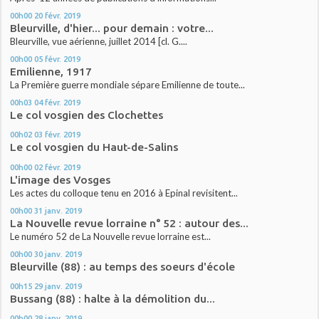
00h00
20
févr. 2019
Bleurville, d'hier... pour demain : votre...
Bleurville, vue aérienne, juillet 2014 [cl. G....
00h00
05
févr. 2019
Emilienne, 1917
La Première guerre mondiale sépare Emilienne de toute...
00h03
04
févr. 2019
Le col vosgien des Clochettes
00h02
03
févr. 2019
Le col vosgien du Haut-de-Salins
00h00
02
févr. 2019
L'image des Vosges
Les actes du colloque tenu en 2016 à Epinal revisitent...
00h00
31
janv. 2019
La Nouvelle revue lorraine n° 52 : autour des...
Le numéro 52 de La Nouvelle revue lorraine est...
00h00
30
janv. 2019
Bleurville (88) : au temps des soeurs d'école
00h15
29
janv. 2019
Bussang (88) : halte à la démolition du...
00h00
28
janv. 2019