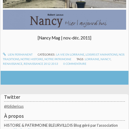
[Nancy Mag | nov.-déc. 2011]
LIEN PERMANENT
CATÉGORIES :
LA VIE EN LORRAINE
,
LOISIRS ET ANIMATIONS
,
NOS
TRADITIONS
,
NOTRE HISTOIRE
,
NOTRE PATRIMOINE
TAGS :
LORRAINE
,
NANCY
,
RENAISSANCE
,
RENAISSANCE 2012 2013
0
COMMENTAIRE
Twitter
@blidericus
À propos
HISTOIRE & PATRIMOINE BLEURVILLOIS Blog géré par l'association