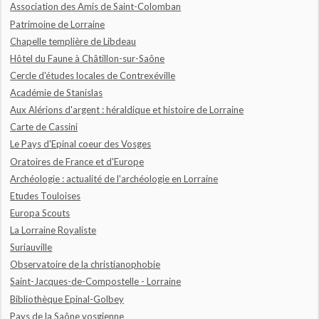
Association des Amis de Saint-Colomban
Patrimoine de Lorraine
Chapelle templière de Libdeau
Hôtel du Faune à Châtillon-sur-Saône
Cercle d'études locales de Contrexéville
Académie de Stanislas
Aux Alérions d'argent : héraldique et histoire de Lorraine
Carte de Cassini
Le Pays d'Epinal coeur des Vosges
Oratoires de France et d'Europe
Archéologie : actualité de l'archéologie en Lorraine
Etudes Touloises
Europa Scouts
La Lorraine Royaliste
Suriauville
Observatoire de la christianophobie
Saint-Jacques-de-Compostelle - Lorraine
Bibliothèque Epinal-Golbey
Pays de la Saône vosgienne