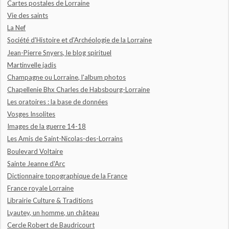
Cartes postales de Lorraine
Vie des saints
La Nef
Société d'Histoire et d'Archéologie de la Lorraine
Jean-Pierre Snyers, le blog spirituel
Martinvelle jadis
Champagne ou Lorraine, l'album photos
Chapellenie Bhx Charles de Habsbourg-Lorraine
Les oratoires : la base de données
Vosges Insolites
Images de la guerre 14-18
Les Amis de Saint-Nicolas-des-Lorrains
Boulevard Voltaire
Sainte Jeanne d'Arc
Dictionnaire topographique de la France
France royale Lorraine
Librairie Culture & Traditions
Lyautey, un homme, un château
Cercle Robert de Baudricourt