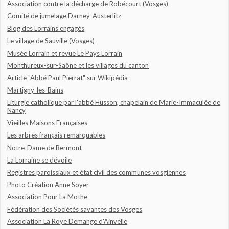
Association contre la décharge de Robécourt (Vosges)
Comité de jumelage Darney-Austerlitz
Blog des Lorrains engagés
Le village de Sauville (Vosges)
Musée Lorrain et revue Le Pays Lorrain
Monthureux-sur-Saône et les villages du canton
Article "Abbé Paul Pierrat" sur Wikipédia
Martigny-les-Bains
Liturgie catholique par l'abbé Husson, chapelain de Marie-Immaculée de
Nancy
Vieilles Maisons Françaises
Les arbres français remarquables
Notre-Dame de Bermont
La Lorraine se dévoile
Registres paroissiaux et état civil des communes vosgiennes
Photo Création Anne Soyer
Association Pour La Mothe
Fédération des Sociétés savantes des Vosges
Association La Roye Demange d'Ainvelle