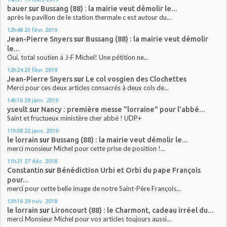
bauer
sur
Bussang (88) : la mairie veut démolir le...
après le pavillon de le station thermale c est autour du...
12h48
23
févr. 2019
Jean-Pierre Snyers
sur
Bussang (88) : la mairie veut démolir
le...
Oui, total soutien à J-F Michel! Une pétition ne...
12h24
23
févr. 2019
Jean-Pierre Snyers
sur
Le col vosgien des Clochettes
Merci pour ces deux articles consacrés à deux cols de...
14h16
29
janv. 2019
yseult
sur
Nancy : première messe "lorraine" pour l'abbé...
Saint et fructueux ministère cher abbé ! UDP+
11h08
22
janv. 2019
le lorrain
sur
Bussang (88) : la mairie veut démolir le...
merci monsieur Michel pour cette prise de position !...
11h21
27
déc. 2018
Constantin
sur
Bénédiction Urbi et Orbi du pape François
pour...
merci pour cette belle image de notre Saint-Père François...
13h16
29
nov. 2018
le lorrain
sur
Lironcourt (88) : le Charmont, cadeau irréel du...
merci Monsieur Michel pour vos articles toujours aussi...