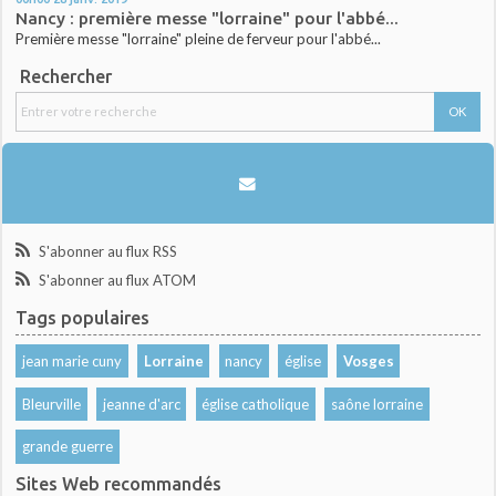
Nancy : première messe "lorraine" pour l'abbé...
Première messe "lorraine" pleine de ferveur pour l'abbé...
Rechercher
S'abonner au flux RSS
S'abonner au flux ATOM
Tags populaires
jean marie cuny
Lorraine
nancy
église
Vosges
Bleurville
jeanne d'arc
église catholique
saône lorraine
grande guerre
Sites Web recommandés