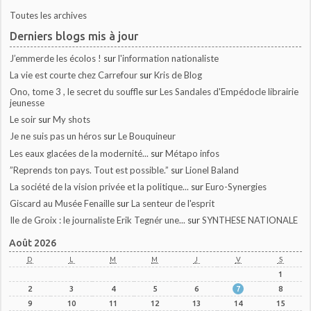
Toutes les archives
Derniers blogs mis à jour
J’emmerde les écolos !
sur
l'information nationaliste
La vie est courte chez Carrefour
sur
Kris de Blog
Ono, tome 3 , le secret du souffle
sur
Les Sandales d'Empédocle librairie
jeunesse
Le soir
sur
My shots
Je ne suis pas un héros
sur
Le Bouquineur
Les eaux glacées de la modernité...
sur
Métapo infos
”Reprends ton pays. Tout est possible.”
sur
Lionel Baland
La société de la vision privée et la politique...
sur
Euro-Synergies
Giscard au Musée Fenaille
sur
La senteur de l'esprit
Ile de Groix : le journaliste Erik Tegnér une...
sur
SYNTHESE NATIONALE
Août 2026
D
L
M
M
J
V
S
1
2
3
4
5
6
7
8
9
10
11
12
13
14
15