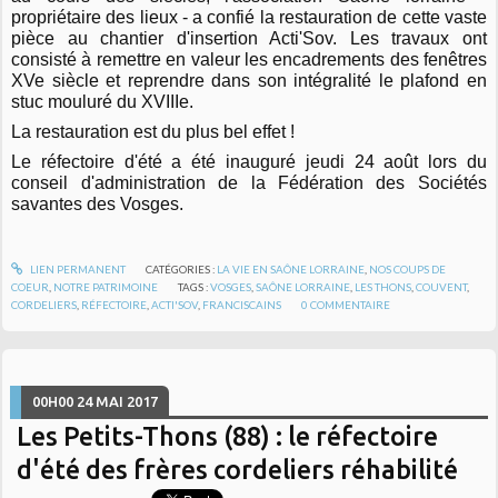
propriétaire des lieux - a confié la restauration de cette vaste
pièce au chantier d'insertion Acti'Sov. Les travaux ont
consisté à remettre en valeur les encadrements des fenêtres
XVe siècle et reprendre dans son intégralité le plafond en
stuc mouluré du XVIIIe.
La restauration est du plus bel effet !
Le réfectoire d'été a été inauguré jeudi 24 août lors du
conseil d'administration de la Fédération des Sociétés
savantes des Vosges.
LIEN PERMANENT
CATÉGORIES :
LA VIE EN SAÔNE LORRAINE
,
NOS COUPS DE
COEUR
,
NOTRE PATRIMOINE
TAGS :
VOSGES
,
SAÔNE LORRAINE
,
LES THONS
,
COUVENT
,
CORDELIERS
,
RÉFECTOIRE
,
ACTI'SOV
,
FRANCISCAINS
0
COMMENTAIRE
00H00
24
MAI 2017
Les Petits-Thons (88) : le réfectoire
d'été des frères cordeliers réhabilité