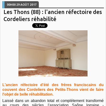
00H00
29
AOÛT 2017
Les Thons (88) : l'ancien réfectoire des
Cordeliers réhabilité
L'ancien réfectoire d'été des frères franciscains du
couvent des Cordeliers des Petits-Thons vient de faire
l'objet de belle réhabilitation.
Laissé dans un abandon total et complétement transformé
au cours des siècles, l'association Saône lorraine -