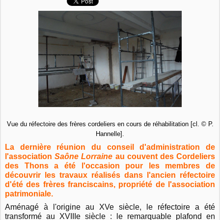
Vue du réfectoire des frères cordeliers en cours de réhabilitation [cl. © P.
Hannelle].
La dernière réunion du conseil d'administration de
l'association
Saône Lorraine
au couvent des Cordeliers
des Thons a été l'occasion pour les membres de
découvrir les travaux réalisés dans l'ancien réfectoire
d'été des frères franciscains, propriété de l'association
patrimoniale.
Aménagé à l'origine au XVe siècle, le réfectoire a été
transformé au XVIIIe siècle : le remarquable plafond en