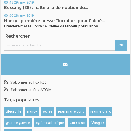
00h15
29
janv. 2019
Bussang (88) : halte à la démolition du...
00h00
28
janv. 2019
Nancy : première messe "lorraine" pour l'abbé...
Première messe "lorraine" pleine de ferveur pour l'abbé...
Rechercher
S'abonner au flux RSS
S'abonner au flux ATOM
Tags populaires
Bleurville
nancy
église
jean marie cuny
jeanne d'arc
grande guerre
église catholique
Lorraine
Vosges