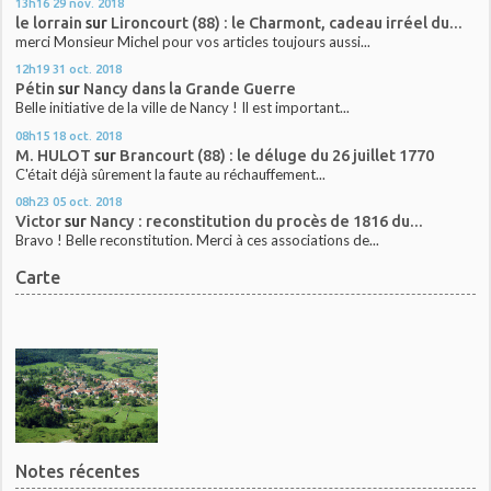
13h16
29
nov. 2018
le lorrain
sur
Lironcourt (88) : le Charmont, cadeau irréel du...
merci Monsieur Michel pour vos articles toujours aussi...
12h19
31
oct. 2018
Pétin
sur
Nancy dans la Grande Guerre
Belle initiative de la ville de Nancy ! Il est important...
08h15
18
oct. 2018
M. HULOT
sur
Brancourt (88) : le déluge du 26 juillet 1770
C'était déjà sûrement la faute au réchauffement...
08h23
05
oct. 2018
Victor
sur
Nancy : reconstitution du procès de 1816 du...
Bravo ! Belle reconstitution. Merci à ces associations de...
Carte
Notes récentes