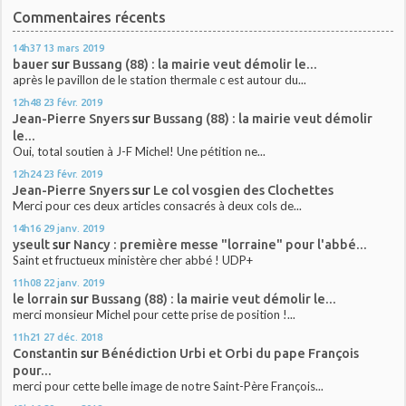
Commentaires récents
14h37
13
mars 2019
bauer
sur
Bussang (88) : la mairie veut démolir le...
après le pavillon de le station thermale c est autour du...
12h48
23
févr. 2019
Jean-Pierre Snyers
sur
Bussang (88) : la mairie veut démolir
le...
Oui, total soutien à J-F Michel! Une pétition ne...
12h24
23
févr. 2019
Jean-Pierre Snyers
sur
Le col vosgien des Clochettes
Merci pour ces deux articles consacrés à deux cols de...
14h16
29
janv. 2019
yseult
sur
Nancy : première messe "lorraine" pour l'abbé...
Saint et fructueux ministère cher abbé ! UDP+
11h08
22
janv. 2019
le lorrain
sur
Bussang (88) : la mairie veut démolir le...
merci monsieur Michel pour cette prise de position !...
11h21
27
déc. 2018
Constantin
sur
Bénédiction Urbi et Orbi du pape François
pour...
merci pour cette belle image de notre Saint-Père François...