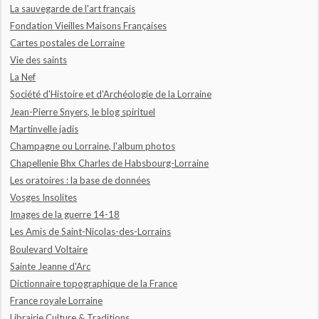
La sauvegarde de l'art français
Fondation Vieilles Maisons Françaises
Cartes postales de Lorraine
Vie des saints
La Nef
Société d'Histoire et d'Archéologie de la Lorraine
Jean-Pierre Snyers, le blog spirituel
Martinvelle jadis
Champagne ou Lorraine, l'album photos
Chapellenie Bhx Charles de Habsbourg-Lorraine
Les oratoires : la base de données
Vosges Insolites
Images de la guerre 14-18
Les Amis de Saint-Nicolas-des-Lorrains
Boulevard Voltaire
Sainte Jeanne d'Arc
Dictionnaire topographique de la France
France royale Lorraine
Librairie Culture & Traditions