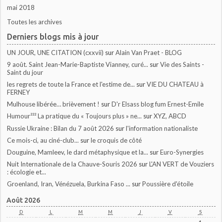
mai 2018
Toutes les archives
Derniers blogs mis à jour
UN JOUR, UNE CITATION (cxxvii)
sur
Alain Van Praet - BLOG
9 août. Saint Jean-Marie-Baptiste Vianney, curé...
sur
Vie des Saints -
Saint du jour
les regrets de toute la France et l'estime de...
sur
VIE DU CHATEAU à
FERNEY
Mulhouse libérée… brièvement !
sur
D'r Elsass blog fum Ernest-Emile
Humour²²² La pratique du « Toujours plus » ne...
sur
XYZ, ABCD
Russie Ukraine : Bilan du 7 août 2026
sur
l'information nationaliste
Ce mois-ci, au ciné-club...
sur
le croquis de côté
Douguine, Mamleev, le dard métaphysique et la...
sur
Euro-Synergies
Nuit Internationale de la Chauve-Souris 2026
sur
L'AN VERT de Vouziers
: écologie et...
Groenland, Iran, Vénézuela, Burkina Faso ...
sur
Poussière d'étoile
Août 2026
D
L
M
M
J
V
S