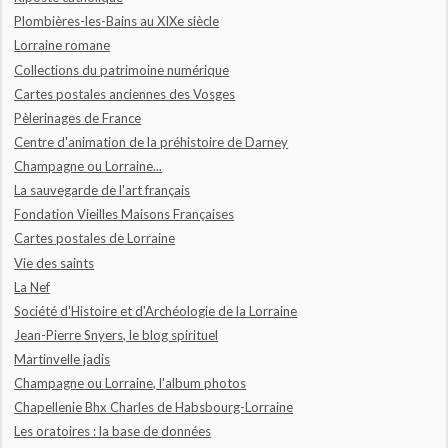
Plombières-les-Bains au XIXe siècle
Lorraine romane
Collections du patrimoine numérique
Cartes postales anciennes des Vosges
Pèlerinages de France
Centre d'animation de la préhistoire de Darney
Champagne ou Lorraine...
La sauvegarde de l'art français
Fondation Vieilles Maisons Françaises
Cartes postales de Lorraine
Vie des saints
La Nef
Société d'Histoire et d'Archéologie de la Lorraine
Jean-Pierre Snyers, le blog spirituel
Martinvelle jadis
Champagne ou Lorraine, l'album photos
Chapellenie Bhx Charles de Habsbourg-Lorraine
Les oratoires : la base de données