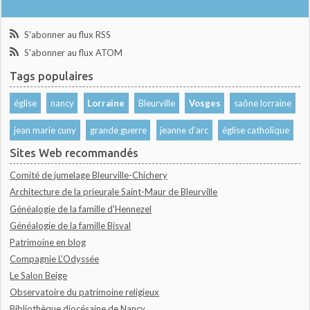
S'abonner au flux RSS
S'abonner au flux ATOM
Tags populaires
église
nancy
Lorraine
Bleurville
Vosges
saône lorraine
jean marie cuny
grande guerre
jeanne d'arc
église catholique
Sites Web recommandés
Comité de jumelage Bleurville-Chichery
Architecture de la prieurale Saint-Maur de Bleurville
Généalogie de la famille d'Hennezel
Généalogie de la famille Bisval
Patrimoine en blog
Compagnie L'Odyssée
Le Salon Beige
Observatoire du patrimoine religieux
Bibliothèque diocésaine de Nancy