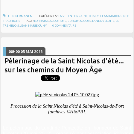
LIEN PERMANENT
CATÉGORIES :
LA VIE EN LORRAINE
,
LOISIRS ET ANIMATIONS
,
NOS
TRADITIONS
TAGS :
LORRAINE
,
SCOUTISME
,
EUROPA SCOUTS
,
LANEUVELOTTE
,
LE
TREMBLOIS
,
JEAN MARIE CUNY
0
COMMENTAIRE
00H00
05
MAI 2013
Pèlerinage de la Saint Nicolas d'été...
sur les chemins du Moyen Âge
Procession de la Saint Nicolas d'été à Saint-Nicolas-de-Port
[archives ©H&PB].
Le pèlerinage du Lundi de Pentecôte
en l'honneur de Saint
Nicolas
(20 mai 2013), organisé par l'association
Pèlerins