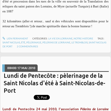
d'été et procession dans les rues de la ville en souvenir de la Translation des
reliques du saint patron des Lorrains, de Myre (actuelle Turquie) à Bari (Italie)
en 1087
32 kilomètres (aller et retour... sauf si des véhicules sont disponibles pour le
retour au Tremblois !) de marche spirituelle dans la bonne humeur !
LIEN PERMANENT
CATÉGORIES :
LA VIE EN LORRAINE
,
NOTRE HISTOIRE
TAGS :
SAINT NICOLAS
,
ÉTÉ
,
PÈLERINAGE
,
PÈLERINS DE LORRAINE
,
LE TREMBLOIS
,
SAINT NICOLAS
DE PORT
2
COMMENTAIRES
00H00
17
MAI 2010
Lundi de Pentecôte : pèlerinage de la
Saint Nicolas d'été à Saint-Nicolas-de-
Port
Lundi de Pentecôte 24 mai 2010, l'association
Pèlerins de Lorraine