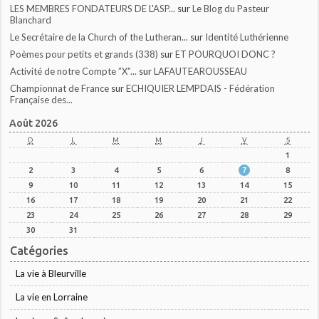
LES MEMBRES FONDATEURS DE L'ASP...
sur
Le Blog du Pasteur
Blanchard
Le Secrétaire de la Church of the Lutheran...
sur
Identité Luthérienne
Poèmes pour petits et grands (338)
sur
ET POURQUOI DONC ?
Activité de notre Compte ”X”...
sur
LAFAUTEAROUSSEAU
Championnat de France
sur
ECHIQUIER LEMPDAIS - Fédération
Française des...
Août 2026
D
L
M
M
J
V
S
1
2
3
4
5
6
7
8
9
10
11
12
13
14
15
16
17
18
19
20
21
22
23
24
25
26
27
28
29
30
31
Catégories
La vie à Bleurville
La vie en Lorraine