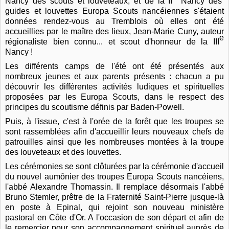
Nancy des scouts et louveteaux, et de la II
Nancy des
guides et louvettes Europa Scouts nancéiennes s'étaient
données rendez-vous au Tremblois où elles ont été
accueillies par le maître des lieux, Jean-Marie Cuny, auteur
e
régionaliste bien connu... et scout d'honneur de la III
Nancy !
Les différents camps de l'été ont été présentés aux
nombreux jeunes et aux parents présents : chacun a pu
découvrir les différentes activités ludiques et spirituelles
proposées par les Europa Scouts, dans le respect des
principes du scoutisme définis par Baden-Powell.
Puis, à l'issue, c'est à l'orée de la forêt que les troupes se
sont rassemblées afin d'accueillir leurs nouveaux chefs de
patrouilles ainsi que les nombreuses montées à la troupe
des louveteaux et des louvettes.
Les cérémonies se sont clôturées par la cérémonie d'accueil
du nouvel aumônier des troupes Europa Scouts nancéiens,
l'abbé Alexandre Thomassin. Il remplace désormais l'abbé
Bruno Stemler, prêtre de la Fraternité Saint-Pierre jusque-là
en poste à Epinal, qui rejoint son nouveau ministère
pastoral en Côte d'Or. A l'occasion de son départ et afin de
le remercier pour son accompagnement spirituel auprès de