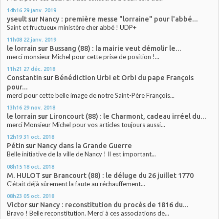
14h16
29
janv. 2019
yseult
sur
Nancy : première messe "lorraine" pour l'abbé...
Saint et fructueux ministère cher abbé ! UDP+
11h08
22
janv. 2019
le lorrain
sur
Bussang (88) : la mairie veut démolir le...
merci monsieur Michel pour cette prise de position !...
11h21
27
déc. 2018
Constantin
sur
Bénédiction Urbi et Orbi du pape François
pour...
merci pour cette belle image de notre Saint-Père François...
13h16
29
nov. 2018
le lorrain
sur
Lironcourt (88) : le Charmont, cadeau irréel du...
merci Monsieur Michel pour vos articles toujours aussi...
12h19
31
oct. 2018
Pétin
sur
Nancy dans la Grande Guerre
Belle initiative de la ville de Nancy ! Il est important...
08h15
18
oct. 2018
M. HULOT
sur
Brancourt (88) : le déluge du 26 juillet 1770
C'était déjà sûrement la faute au réchauffement...
08h23
05
oct. 2018
Victor
sur
Nancy : reconstitution du procès de 1816 du...
Bravo ! Belle reconstitution. Merci à ces associations de...