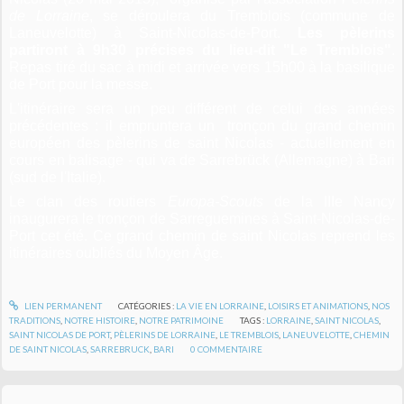
de Lorraine
, se déroulera du Tremblois (commune de
Laneuvelotte) à Saint-Nicolas-de-Port.
Les pèlerins
partiront à 9h30 précises du lieu-dit "Le Tremblois"
.
Repas tiré du sac à midi et arrivée vers 15h00 à la basilique
de Port pour la messe.
L'itinéraire sera un peu différent de celui des années
précédentes : il empruntera un tronçon du grand chemin
européen des pèlerins de saint Nicolas - actuellement en
cours en balisage - qui va de Sarrebrück (Allemagne) à Bari
(sud de l'Italie).
Le clan des routiers
Europa-Scouts
de la IIIe Nancy
inaugurera le tronçon de Sarreguemines à Saint-Nicolas-de-
Port cet été. Ce grand chemin de saint Nicolas reprend les
itinéraires oubliés du Moyen Âge.
LIEN PERMANENT
CATÉGORIES :
LA VIE EN LORRAINE
,
LOISIRS ET ANIMATIONS
,
NOS
TRADITIONS
,
NOTRE HISTOIRE
,
NOTRE PATRIMOINE
TAGS :
LORRAINE
,
SAINT NICOLAS
,
SAINT NICOLAS DE PORT
,
PÈLERINS DE LORRAINE
,
LE TREMBLOIS
,
LANEUVELOTTE
,
CHEMIN
DE SAINT NICOLAS
,
SARREBRUCK
,
BARI
0
COMMENTAIRE