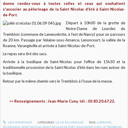
donne rendez-vous à toutes celles et ceux qui souhaitent
s'associer au pèlerinage de la Saint Nicolas d'été à Saint-Nicolas-
de-Port.
Départ à 10h00 de la grotte de
Notre-Dame de Lourdes du
Tremblois (commune de Laneuvelotte, à l'est de Nancy) pour un parcours
de 20 km. Passage par Velaine-sous-Amance, Lenoncourt, la vallée de la
Roanne, Varangéville et arrivée à Saint-Nicolas-de-Port.
Le repas sera tiré des sacs.
Arrivée à la basilique de Saint-Nicolas pour l'office de 15h30 et la
traditionnelle procession de la Saint Nicolas d'été dans les rues autour de
la basilique.
Retour par le même chemin vers le Tremblois à l'issue de la messe.
>> Renseignements : Jean-Marie Cuny, tél. : 03.83.20.67.22.
LIEN PERMANENT
CATÉGORIES :
LA VIE EN LORRAINE
TAGS :
LORRAINE
,
PÈLERINAGE
,
SAINT NICOLAS
,
SAINT NICOLAS DE PORT
,
JEAN MARIE CUNY
,
LE TREMBLOIS
,