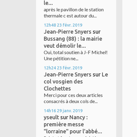
le...
après le pavillon de le station
thermale c est autour du...
12h48
23
févr. 2019
Jean-Pierre Snyers
sur
Bussang (88) : la mairie
veut démolir le...
Oui, total soutien à J-F Michel!
Une pétition ne...
12h24
23
févr. 2019
Jean-Pierre Snyers
sur
Le
col vosgien des
Clochettes
Merci pour ces deux articles
consacrés à deux cols de...
14h16
29
janv. 2019
yseult
sur
Nancy :
première messe
"lorraine" pour l'abbé...