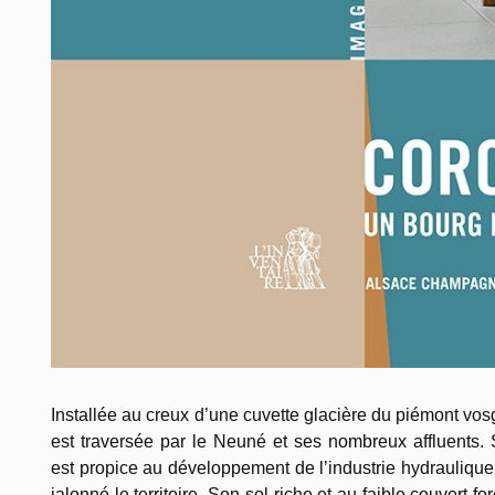
Installée au creux d’une cuvette glacière du piémont vos
est traversée par le Neuné et ses nombreux affluents. S
est propice au développement de l’industrie hydraulique :
jalonné le territoire. Son sol riche et au faible couvert 