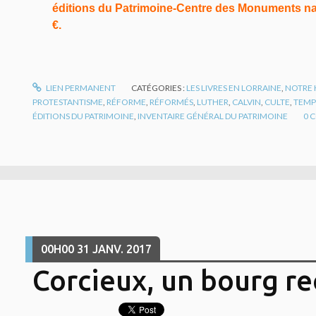
éditions du Patrimoine-Centre des Monuments natio
€.
LIEN PERMANENT
CATÉGORIES :
LES LIVRES EN LORRAINE
,
NOTRE 
PROTESTANTISME
,
RÉFORME
,
RÉFORMÉS
,
LUTHER
,
CALVIN
,
CULTE
,
TEMP
ÉDITIONS DU PATRIMOINE
,
INVENTAIRE GÉNÉRAL DU PATRIMOINE
0
C
00H00
31
JANV. 2017
Corcieux, un bourg re