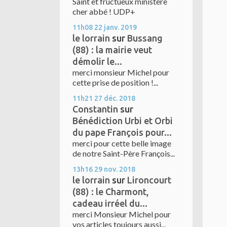
Saint et fructueux ministère
cher abbé ! UDP+
11h08
22
janv. 2019
le lorrain
sur
Bussang
(88) : la mairie veut
démolir le...
merci monsieur Michel pour
cette prise de position !...
11h21
27
déc. 2018
Constantin
sur
Bénédiction Urbi et Orbi
du pape François pour...
merci pour cette belle image
de notre Saint-Père François...
13h16
29
nov. 2018
le lorrain
sur
Lironcourt
(88) : le Charmont,
cadeau irréel du...
merci Monsieur Michel pour
vos articles toujours aussi...