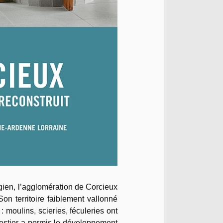
gien, l’agglomération de Corcieux
on territoire faiblement vallonné
 moulins, scieries, féculeries ont
forestier a permis le développement