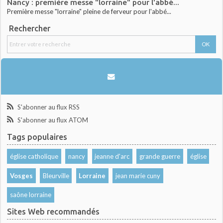
Nancy : première messe "lorraine" pour l'abbé...
Première messe "lorraine" pleine de ferveur pour l'abbé...
Rechercher
S'abonner au flux RSS
S'abonner au flux ATOM
Tags populaires
église catholique
nancy
jeanne d'arc
grande guerre
église
Vosges
Bleurville
Lorraine
jean marie cuny
saône lorraine
Sites Web recommandés