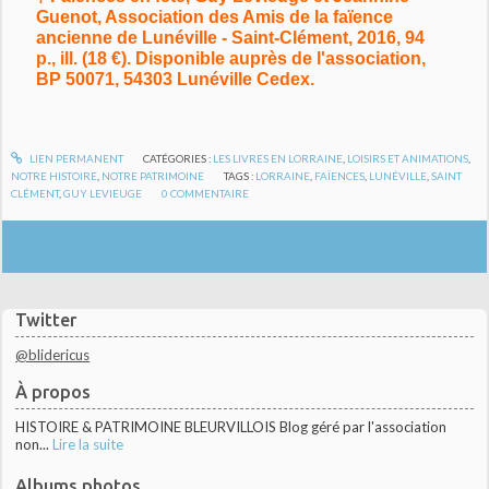
Guenot, Association des Amis de la faïence
ancienne de Lunéville - Saint-Clément, 2016, 94
p., ill. (18 €). Disponible auprès de l'association,
BP 50071, 54303 Lunéville Cedex.
LIEN PERMANENT
CATÉGORIES :
LES LIVRES EN LORRAINE
,
LOISIRS ET ANIMATIONS
,
NOTRE HISTOIRE
,
NOTRE PATRIMOINE
TAGS :
LORRAINE
,
FAÏENCES
,
LUNÉVILLE
,
SAINT
CLÉMENT
,
GUY LEVIEUGE
0
COMMENTAIRE
Twitter
@blidericus
À propos
HISTOIRE & PATRIMOINE BLEURVILLOIS Blog géré par l'association
non...
Lire la suite
Albums photos