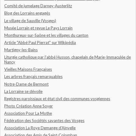
Comité de jumelage Darney-Austerlitz
Blog des Lorrains engagés
Le village de Sauville (Vosges)
Musée Lorrain et revue Le Pays Lorrain
Monthureux-sur-Saône et les villages du canton
Article "Abbé Paul Pierrat" sur Wikipédia
Martigny-les-Bains
Liturgie catholique par l'abbé Husson, chapelain de Marie-Immaculée de
Nancy
Vieilles Maisons Françaises
Les arbres français remarquables
Notre-Dame de Bermont
La Lorraine se dévoile
Registres paroissiaux et état civil des communes vosgiennes
Photo Création Anne Soyer
Association Pour La Mothe
Fédération des Sociétés savantes des Vosges
Association La Roye Demange d'Ainvelle
Association des Amis de Saint-Colomban