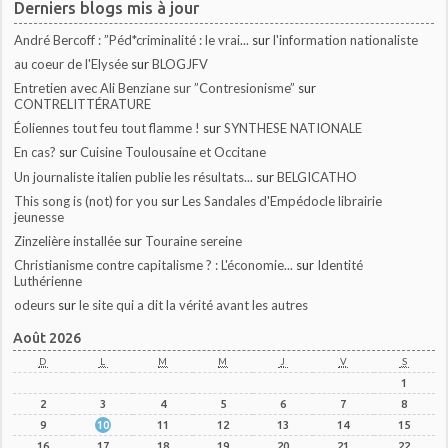
Derniers blogs mis à jour
André Bercoff : ”Péd*criminalité : le vrai...
sur
l'information nationaliste
au coeur de l'Elysée
sur
BLOGJFV
Entretien avec Ali Benziane sur ”Contresionisme”
sur
CONTRELITTÉRATURE
Éoliennes tout feu tout flamme !
sur
SYNTHESE NATIONALE
En cas?
sur
Cuisine Toulousaine et Occitane
Un journaliste italien publie les résultats...
sur
BELGICATHO
This song is (not) for you
sur
Les Sandales d'Empédocle librairie
jeunesse
Zinzelière installée
sur
Touraine sereine
Christianisme contre capitalisme ? : L'économie...
sur
Identité
Luthérienne
odeurs
sur
le site qui a dit la vérité avant les autres
Août 2026
D
L
M
M
J
V
S
1
2
3
4
5
6
7
8
9
10
11
12
13
14
15
16
17
18
19
20
21
22