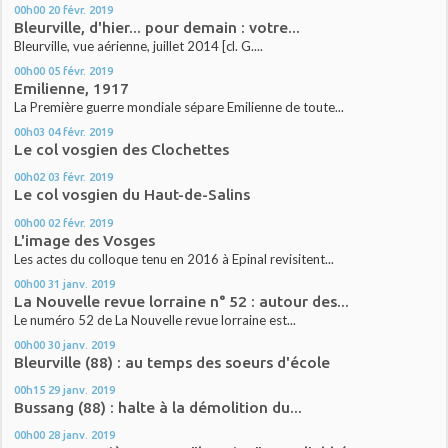
00h00
20
févr. 2019
Bleurville, d'hier... pour demain : votre...
Bleurville, vue aérienne, juillet 2014 [cl. G....
00h00
05
févr. 2019
Emilienne, 1917
La Première guerre mondiale sépare Emilienne de toute...
00h03
04
févr. 2019
Le col vosgien des Clochettes
00h02
03
févr. 2019
Le col vosgien du Haut-de-Salins
00h00
02
févr. 2019
L'image des Vosges
Les actes du colloque tenu en 2016 à Epinal revisitent...
00h00
31
janv. 2019
La Nouvelle revue lorraine n° 52 : autour des...
Le numéro 52 de La Nouvelle revue lorraine est...
00h00
30
janv. 2019
Bleurville (88) : au temps des soeurs d'école
00h15
29
janv. 2019
Bussang (88) : halte à la démolition du...
00h00
28
janv. 2019