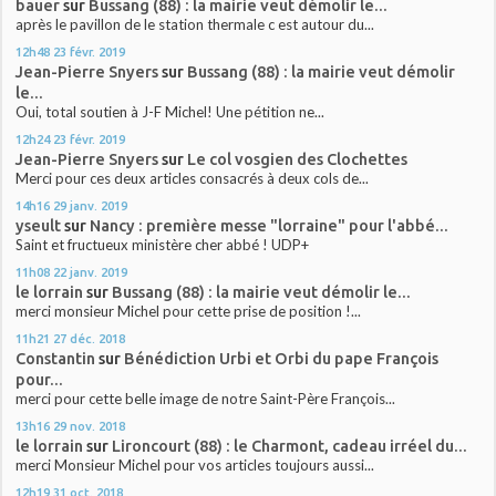
bauer
sur
Bussang (88) : la mairie veut démolir le...
après le pavillon de le station thermale c est autour du...
12h48
23
févr. 2019
Jean-Pierre Snyers
sur
Bussang (88) : la mairie veut démolir
le...
Oui, total soutien à J-F Michel! Une pétition ne...
12h24
23
févr. 2019
Jean-Pierre Snyers
sur
Le col vosgien des Clochettes
Merci pour ces deux articles consacrés à deux cols de...
14h16
29
janv. 2019
yseult
sur
Nancy : première messe "lorraine" pour l'abbé...
Saint et fructueux ministère cher abbé ! UDP+
11h08
22
janv. 2019
le lorrain
sur
Bussang (88) : la mairie veut démolir le...
merci monsieur Michel pour cette prise de position !...
11h21
27
déc. 2018
Constantin
sur
Bénédiction Urbi et Orbi du pape François
pour...
merci pour cette belle image de notre Saint-Père François...
13h16
29
nov. 2018
le lorrain
sur
Lironcourt (88) : le Charmont, cadeau irréel du...
merci Monsieur Michel pour vos articles toujours aussi...
12h19
31
oct. 2018