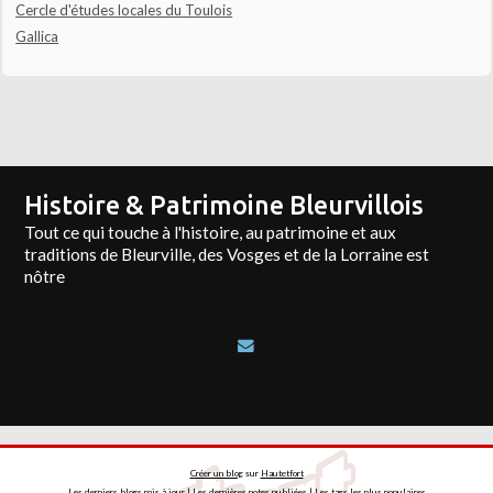
Cercle d'études locales du Toulois
Gallica
Histoire & Patrimoine Bleurvillois
Tout ce qui touche à l'histoire, au patrimoine et aux
traditions de Bleurville, des Vosges et de la Lorraine est
nôtre
Créer un blog
sur
Hautetfort
Les derniers blogs mis à jour
|
Les dernières notes publiées
|
Les tags les plus populaires