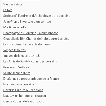
Vie des saints
La Nef
Société d'Histoire et d'Archéologie de la Lorraine
Jean-Pierre Snyers, le blog spirituel
Martinvelle jadis
Champagne ou Lorraine, l'album photos
Chapellenie Bhx Charles de Habsbourg-Lorraine
Les oratoires : la base de données
Vosges Insolites
Images de la guerre 14-18
Les Amis de Saint-Nicolas-des-Lorrains
Boulevard Voltaire
Sainte Jeanne d'Arc
Dictionnaire topographique de la France
France royale Lorraine
Librairie Culture & Traditions
Lyautey, un homme, un château
Cercle Robert de Baudricourt