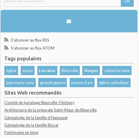
S'abonner au flux RSS
S'abonner au flux ATOM
Tags populaires
église
nancy
Lorraine
Bleurville
Vosges
saône lorraine
jean marie cuny
grande guerre
jeanne d'arc
église catholique
Sites Web recommandés
Comité de jumelage Bleurville-Chichery
Architecture de la prieurale Saint-Maur de Bleurville
Généalogie de la famille d'Hennezel
Généalogie de la famille Bisval
Patrimoine en blog