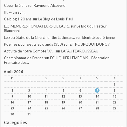
Coeur brûlant
sur
Raymond Alcovère
III, v-viii
sur
;_
Ce blog à 20 ans
sur
Le Blog de Louis-Paul
LES MEMBRES FONDATEURS DE L'ASP...
sur
Le Blog du Pasteur
Blanchard
Le Secrétaire de la Church of the Lutheran...
sur
Identité Luthérienne
Poèmes pour petits et grands (338)
sur
ET POURQUOI DONC ?
Activité de notre Compte ”X”...
sur
LAFAUTEAROUSSEAU
Championnat de France
sur
ECHIQUIER LEMPDAIS - Fédération
Française des...
Août 2026
D
L
M
M
J
V
S
1
2
3
4
5
6
7
8
9
10
11
12
13
14
15
16
17
18
19
20
21
22
23
24
25
26
27
28
29
30
31
Catégories