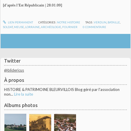
[d’après l’Est Républicain | 28.01.09]
LIEN PERMANENT
CATÉGORIES :
NOTRE HISTOIRE
TAGS :
VERDUN
,
BATAILLE
,
SOLDAT
,
MEUSE
,
LORRAINE
,
ARCHÉOLOGIE
,
FOURNIER
0
COMMENTAIRE
Twitter
@blidericus
À propos
HISTOIRE & PATRIMOINE BLEURVILLOIS Blog géré par l'association
non...
Lire la suite
Albums photos