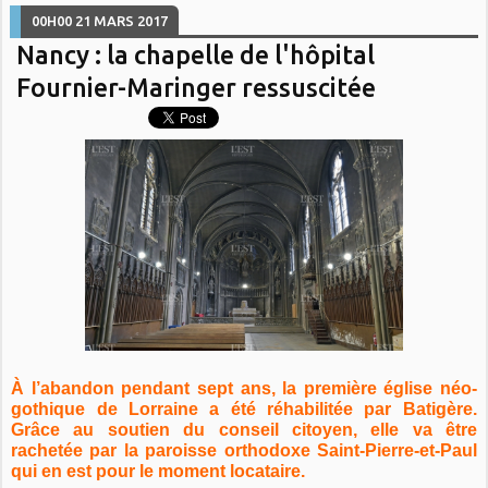
00H00
21
MARS 2017
Nancy : la chapelle de l'hôpital
Fournier-Maringer ressuscitée
À l’abandon pendant sept ans, la première église néo-
gothique de Lorraine a été réhabilitée par Batigère.
Grâce au soutien du conseil citoyen, elle va être
rachetée par la paroisse orthodoxe Saint-Pierre-et-Paul
qui en est pour le moment locataire.