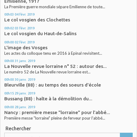
Emilienne, 1917
La Première guerre mondiale sépare Emilienne de toute...
00h03
04
févr. 2019
Le col vosgien des Clochettes
00h02
03
févr. 2019
Le col vosgien du Haut-de-Salins
00h00
02
févr. 2019
L'image des Vosges
Les actes du colloque tenu en 2016 à Epinal revisitent...
00h00
31
janv. 2019
La Nouvelle revue lorraine n° 52 : autour des...
Le numéro 52 de La Nouvelle revue lorraine est...
00h00
30
janv. 2019
Bleurville (88) : au temps des soeurs d'école
00h15
29
janv. 2019
Bussang (88) : halte à la démolition du...
00h00
28
janv. 2019
Nancy : première messe "lorraine" pour l'abbé...
Première messe "lorraine" pleine de ferveur pour l'abbé...
Rechercher