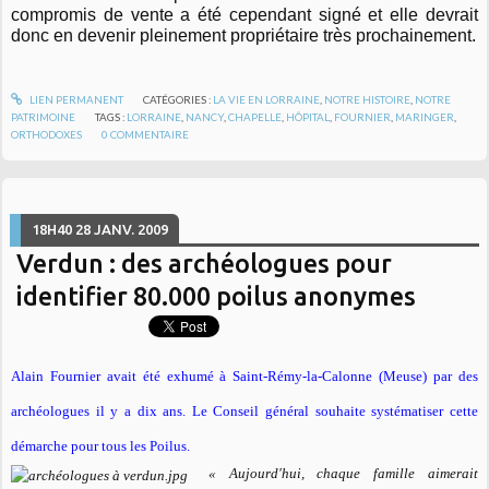
compromis de vente a été cependant signé et elle devrait
donc en devenir pleinement propriétaire très prochainement.
LIEN PERMANENT
CATÉGORIES :
LA VIE EN LORRAINE
,
NOTRE HISTOIRE
,
NOTRE
PATRIMOINE
TAGS :
LORRAINE
,
NANCY
,
CHAPELLE
,
HÔPITAL
,
FOURNIER
,
MARINGER
,
ORTHODOXES
0
COMMENTAIRE
18H40
28
JANV. 2009
Verdun : des archéologues pour
identifier 80.000 poilus anonymes
Alain Fournier avait été exhumé à Saint-Rémy-la-Calonne (Meuse) par des
archéologues il y a dix ans. Le Conseil général souhaite systématiser cette
démarche pour tous les Poilus.
« Aujourd'hui, chaque famille aimerait