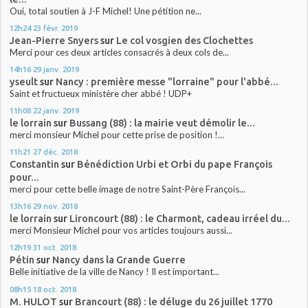
Oui, total soutien à J-F Michel! Une pétition ne...
12h24
23
févr. 2019
Jean-Pierre Snyers
sur
Le col vosgien des Clochettes
Merci pour ces deux articles consacrés à deux cols de...
14h16
29
janv. 2019
yseult
sur
Nancy : première messe "lorraine" pour l'abbé...
Saint et fructueux ministère cher abbé ! UDP+
11h08
22
janv. 2019
le lorrain
sur
Bussang (88) : la mairie veut démolir le...
merci monsieur Michel pour cette prise de position !...
11h21
27
déc. 2018
Constantin
sur
Bénédiction Urbi et Orbi du pape François
pour...
merci pour cette belle image de notre Saint-Père François...
13h16
29
nov. 2018
le lorrain
sur
Lironcourt (88) : le Charmont, cadeau irréel du...
merci Monsieur Michel pour vos articles toujours aussi...
12h19
31
oct. 2018
Pétin
sur
Nancy dans la Grande Guerre
Belle initiative de la ville de Nancy ! Il est important...
08h15
18
oct. 2018
M. HULOT
sur
Brancourt (88) : le déluge du 26 juillet 1770