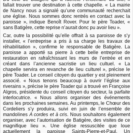
fallait trouver une destination à cette chapelle. « La mairie
de Nancy nous a signalé qu’une communauté recherchait
une église. Nous sommes donc rentrés en contact avec la
paroisse », indique Benoît Rover. Pour le père Toader, «
sans Batigère, cette reprise n’aurait donc pu avoir lieu ».
Car, outre la possibilité qu’elle offrait à sa paroisse de s’y
installer, « l’entreprise a pris à sa charge les travaux de
réhabilitation », confirme le responsable de Batigère. La
paroisse a apporté sa pierre à cette belle entreprise de
restauration en rafraîchissant les murs de l’entrée et en
créant dans l’ancienne sacristie un lieu cultuel. « La
chapelle servira en revanche de lieu culturel », précise le
père Toader. Le conseil citoyen du quartier y est pleinement
associé. « Nous tenons beaucoup à ouvrir l’église aux
riverains », précise le père Toader qui a trouvé en Françoise
Algros, présidente du conseil citoyen du secteur, la parfaite
interlocutrice. « Nous allons organiser des événements
dans les prochaines semaines. Au printemps, le Chœur des
Cordeliers s’y produira, suivi en juin de l’ensemble de
mandolines
A cordes et à cris
. Nous souhaitons également
organiser, avec l’autorisation de Batigère, des visites de ce
magnifique lieu ». Une église ressuscitée que loue
actuellement la paroisse Saints-Pierre-et-Paul. Un