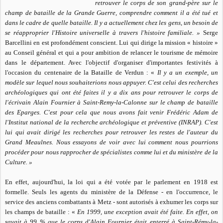
retrouver le corps de son grand-père sur le
champ de bataille de la Grande Guerre, comprendre comment il a été tué et
dans le cadre de quelle bataille. Il y a actuellement chez les gens, un besoin de
se réapproprier l'Histoire universelle à travers l'histoire familiale. »
Serge
Barcellini en est profondément conscient. Lui qui dirige la mission « histoire »
au Conseil général et qui a pour ambition de relancer le tourisme de mémoire
dans le département. Avec l'objectif d'organiser d'importantes festivités à
l'occasion du centenaire de la Bataille de Verdun : «
Il y a un exemple, un
modèle sur lequel nous souhaiterions nous appuyer. C'est celui des recherches
archéologiques qui ont été faites il y a dix ans pour retrouver le corps de
l'écrivain Alain Fournier à Saint-Remy-la-Calonne sur le champ de bataille
des Eparges. C'est pour cela que nous avons fait venir Frédéric Adam de
l'Institut national de la recherche archéologique et préventive (INRAP). C'est
lui qui avait dirigé les recherches pour retrouver les restes de l'auteur du
Grand Meaulnes. Nous essayons de voir avec lui comment nous pourrions
procéder pour nous rapprocher de spécialistes comme lui et du ministère de la
Culture. »
En effet, aujourd'hui, la loi qui a été votée par le parlement en 1918 est
formelle. Seuls les agents du ministère de la Défense - en l'occurrence, le
service des anciens combattants à Metz - sont autorisés à exhumer les corps sur
les champs de bataille : «
En 1999, une exception avait été faite. En effet, on
savait à 99 % que le corps d'Alain Fournier était enterré à Saint-Rémy-la-