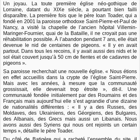
Un joyau. La toute première église néo-gothique de
Lorraine, datant du XIXe siècle, a pourtant bien failli
disparaître. La première fois que le père Ioan Toader, qui a
fondé en 2001 la paroisse orthodoxe Saint-Pierre-et-Paul de
Nancy, a visité la chapelle de l’ancien hôpital Villemin-
Maringer-Fournier, quai de la Bataille, il ne croyait pas une
réhabilitation possible. À l’abandon pendant 7 ans, elle était
devenue le nid de centaines de pigeons. « Il y en avait
partout. Dans tous les recoins, il y avait aussi des nids et le
sol était couvert jusqu’à 50 cm de fientes et de cadavres de
pigeons ».
Sa paroisse recherchait une nouvelle église. « Nous étions
en effet accueillis dans la crypte de l’église Saint-Pierre.
Mais avec les années, à mesure que la communauté
grossissait, elle devenait trop étroite », dit-il. Une
communauté fondée initialement par des Roumains et des
Français mais aujourd’hui elle s’est agrandie d’une dizaine
de nationalités différentes : « Il y a des Russes, des
Moldaves, des Ukrainiens, des Géorgiens, des Bulgares,
des Albanais, des Grecs mais aussi un Libanais. Nous
avons aussi des Syriens qui nous ont rejoints un certain
temps », détaille le père Toader.
Du côté de Batigère qui a racheté l’ensemble du site, il