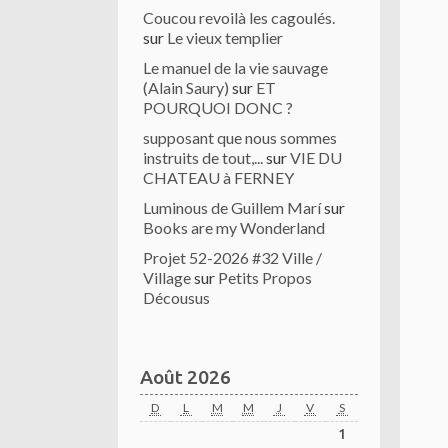
Coucou revoilà les cagoulés.
sur
Le vieux templier
Le manuel de la vie sauvage
(Alain Saury)
sur
ET
POURQUOI DONC ?
supposant que nous sommes
instruits de tout,...
sur
VIE DU
CHATEAU à FERNEY
Luminous de Guillem Marí
sur
Books are my Wonderland
Projet 52-2026 #32 Ville /
Village
sur
Petits Propos
Décousus
Août 2026
D
L
M
M
J
V
S
1