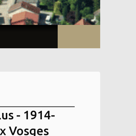
us - 1914-
ux Vosges