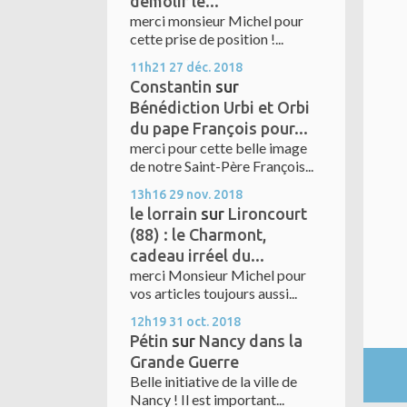
démolir le...
merci monsieur Michel pour
cette prise de position !...
11h21
27
déc. 2018
Constantin
sur
Bénédiction Urbi et Orbi
du pape François pour...
merci pour cette belle image
de notre Saint-Père François...
13h16
29
nov. 2018
le lorrain
sur
Lironcourt
(88) : le Charmont,
cadeau irréel du...
merci Monsieur Michel pour
vos articles toujours aussi...
12h19
31
oct. 2018
Pétin
sur
Nancy dans la
Grande Guerre
Belle initiative de la ville de
Nancy ! Il est important...