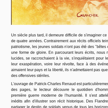
Un siècle plus tard, il demeure difficile de s'imaginer c
de quatre années. Contrairement aux récits officiels te
patriotisme, les jeunes soldats n'ont pas été des "bêtes 
une forme de gloire. En parcourant leurs écrits, nous 
lucides, se raccrochaient à la vie, s'inquiétaient pour 
leur exaspération, voire leur révolte, face à des évén
aimaient leur pays et la liberté, ils n'admettaient pas que
des offensives stériles.
L'ouvrage de Patrick-Charles Renaud est particulièrement
des pages, le lecteur découvre le quotidien d'hom
première guerre moderne de l'humanité. Il s'est atte
inédits afin d'illustrer son récit historique. Des Fland
partager le destin de soldats venus de tous les horizo