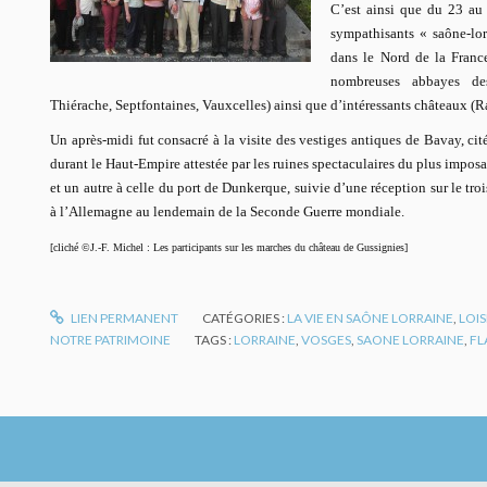
C’est ainsi que du 23 au
sympathisants « saône-lor
dans le Nord de la France
nombreuses abbayes des
Thiérache, Septfontaines, Vauxcelles) ainsi que d’intéressants châteaux (R
Un après-midi fut consacré à la visite des vestiges antiques de Bavay, ci
durant le Haut-Empire attestée par les ruines spectaculaires du plus imposan
et un autre à celle du port de Dunkerque, suivie d’une réception sur le tr
à l’Allemagne au lendemain de la Seconde Guerre mondiale.
[cliché ©J.-F. Michel : Les participants sur les marches du château de Gussignies]
LIEN PERMANENT
CATÉGORIES :
LA VIE EN SAÔNE LORRAINE
,
LOIS
NOTRE PATRIMOINE
TAGS :
LORRAINE
,
VOSGES
,
SAONE LORRAINE
,
FL