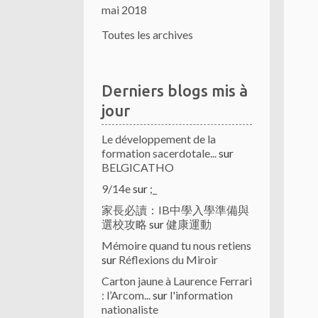
mai 2018
Toutes les archives
Derniers blogs mis à
jour
Le développement de la
formation sacerdotale...
sur
BELGICATHO
9/14e
sur
;_
家長必讀：IB中學入學準備與
選校攻略
sur
健康運動
Mémoire quand tu nous retiens
sur
Réflexions du Miroir
Carton jaune à Laurence Ferrari
: l’Arcom...
sur
l'information
nationaliste