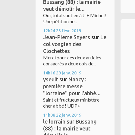
Bussang (88) : la mairie
veut démolir le...
Oui, total soutien à J-F Michel!
Une pétition ne...
12h24
23
févr. 2019
Jean-Pierre Snyers
sur
Le
col vosgien des
Clochettes
Merci pour ces deux articles
consacrés à deux cols de...
14h16
29
janv. 2019
yseult
sur
Nancy :
première messe
"lorraine" pour l'abbé...
Saint et fructueux ministère
cher abbé ! UDP+
11h08
22
janv. 2019
le lorrain
sur
Bussang
(88) : la mairie veut