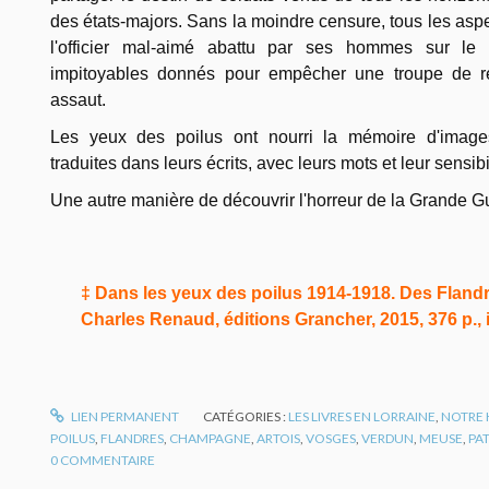
des états-majors. Sans la moindre censure, tous les aspe
l'officier mal-aimé abattu par ses hommes sur le
impitoyables donnés pour empêcher une troupe de rec
assaut.
Les yeux des poilus ont nourri la mémoire d'image
traduites dans leurs écrits, avec leurs mots et leur sensibil
Une autre manière de découvrir l'horreur de la Grande G
‡ Dans les yeux des poilus 1914-1918. Des Flandr
Charles Renaud, éditions Grancher, 2015, 376 p., ill
LIEN PERMANENT
CATÉGORIES :
LES LIVRES EN LORRAINE
,
NOTRE 
POILUS
,
FLANDRES
,
CHAMPAGNE
,
ARTOIS
,
VOSGES
,
VERDUN
,
MEUSE
,
PA
0
COMMENTAIRE