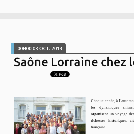
00H00
03
OCT. 2013
Saône Lorraine chez l
Chaque année, à l’automne
les dynamiques animat
organisent un voyage dest
richesses historiques, a
française.