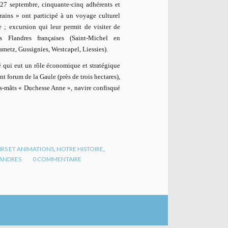
 27 septembre, cinquante-cinq adhérents et
rains » ont participé à un voyage culturel
 ; excursion qui leur permit de visiter de
 Flandres françaises (Saint-Michel en
ametz, Gussignies, Westcapel, Liessies).
té qui eut un rôle économique et stratégique
t forum de la Gaule (près de trois hectares),
ois-mâts « Duchesse Anne », navire confisqué
IRS ET ANIMATIONS
,
NOTRE HISTOIRE
,
ANDRES
0
COMMENTAIRE