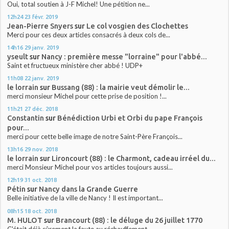
Oui, total soutien à J-F Michel! Une pétition ne...
12h24
23
févr. 2019
Jean-Pierre Snyers
sur
Le col vosgien des Clochettes
Merci pour ces deux articles consacrés à deux cols de...
14h16
29
janv. 2019
yseult
sur
Nancy : première messe "lorraine" pour l'abbé...
Saint et fructueux ministère cher abbé ! UDP+
11h08
22
janv. 2019
le lorrain
sur
Bussang (88) : la mairie veut démolir le...
merci monsieur Michel pour cette prise de position !...
11h21
27
déc. 2018
Constantin
sur
Bénédiction Urbi et Orbi du pape François
pour...
merci pour cette belle image de notre Saint-Père François...
13h16
29
nov. 2018
le lorrain
sur
Lironcourt (88) : le Charmont, cadeau irréel du...
merci Monsieur Michel pour vos articles toujours aussi...
12h19
31
oct. 2018
Pétin
sur
Nancy dans la Grande Guerre
Belle initiative de la ville de Nancy ! Il est important...
08h15
18
oct. 2018
M. HULOT
sur
Brancourt (88) : le déluge du 26 juillet 1770
C'était déjà sûrement la faute au réchauffement...