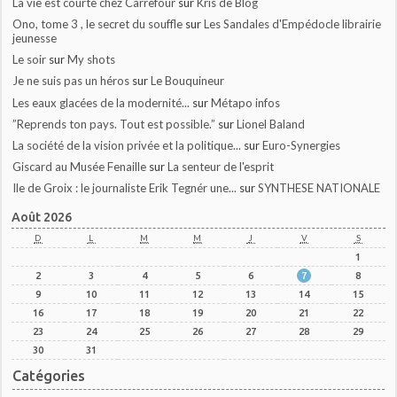
La vie est courte chez Carrefour
sur
Kris de Blog
Ono, tome 3 , le secret du souffle
sur
Les Sandales d'Empédocle librairie
jeunesse
Le soir
sur
My shots
Je ne suis pas un héros
sur
Le Bouquineur
Les eaux glacées de la modernité...
sur
Métapo infos
”Reprends ton pays. Tout est possible.”
sur
Lionel Baland
La société de la vision privée et la politique...
sur
Euro-Synergies
Giscard au Musée Fenaille
sur
La senteur de l'esprit
Ile de Groix : le journaliste Erik Tegnér une...
sur
SYNTHESE NATIONALE
Août 2026
D
L
M
M
J
V
S
1
2
3
4
5
6
7
8
9
10
11
12
13
14
15
16
17
18
19
20
21
22
23
24
25
26
27
28
29
30
31
Catégories