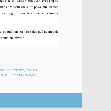
age et la solidarité
» note Jean-Yves Trepos.
e-et-Moselle) ne suffit pas à taire un élan
e sociologue résume la substance : «
Arrêtez
 la population est lasse des gué-guerres de
 élus, au travail !
RRAINE
,
IDENTITÉ
,
CONSEIL
ELLE
0
COMMENTAIRE