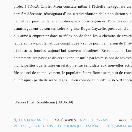
projet à l'INRA, Olivier Mora constate même à l'échelle hexagonale u
dernière décennie, témoignant d'une «
redistribution de la population sur 
permettrait presque de faire oublier que «
notre région est l'une des seule
d'aménagement de son territoire »
, glisse Roger Cayzelle, président d'u
qui aime à emprunter dans sa réflexion de fond les «
chemins de traver
rappelant la «
problématique compliquée »
sur ce point, en raison de l'his
d'industries lourdes aujourd'hui souvent obsolètes. Reste que la Lo
notamment, un paysage divers et varié, insufflé par les missions de ses expe
municipalités que la mise en relation entre candidats aux nouvelles act
file naturel de ce mouvement, le populaire Pierre Bonte se réjouit de const
ou presque - perdu de ses villages. On en compte aujourd'hui 36.679 cont
[d’après l’Est Républicain | 08.06.09]
LIEN PERMANENT
CATÉGORIES :
LA VIE EN LORRAINE
TAGS :
LO
VILLAGES
,
RURAL
,
CONSEIL ÉCONOMIQUE ET SOCIAL
0
COMMENTAI