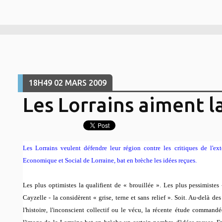
18H49
02
MARS 2009
Les Lorrains aiment l
Les Lorrains veulent défendre leur région contre les critiques de l'e
Economique et Social de Lorraine, bat en brèche les idées reçues.
Les plus optimistes la qualifient de «
brouillée
». Les plus pessimistes
Cayzelle - la considèrent «
grise, terne et sans relief
». Soit. Au-delà de
l'histoire, l'inconscient collectif ou le vécu, la récente étude comman