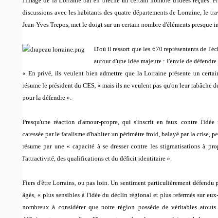
l'image de la Lorraine bat en brèche un certain nombre d'idées reçues. F
discussions avec les habitants des quatre départements de Lorraine, le tra
Jean-Yves Trepos, met le doigt sur un certain nombre d'éléments presque in
D'où il ressort que les 670 représentants de l'é
autour d'une idée majeure : l'envie de défendre
«
En privé, ils veulent bien admettre que la Lorraine présente un certa
résume le président du CES, «
mais ils ne veulent pas qu'on leur rabâche de l
pour la défendre
».
Presqu'une réaction d'amour-propre, qui s'inscrit en faux contre l'idé
caressée par le fatalisme d'habiter un périmètre froid, balayé par la crise, 
résume par une «
capacité à se dresser contre les stigmatisations à pr
l'attractivité, des qualifications et du déficit identitaire
».
Fiers d'être
Lorrains
, ou pas loin. Un sentiment particulièrement défendu p
âgés, «
plus sensibles à l'idée du déclin régional et plus refermés sur eu
nombreux à considérer que notre région possède de véritables atouts 