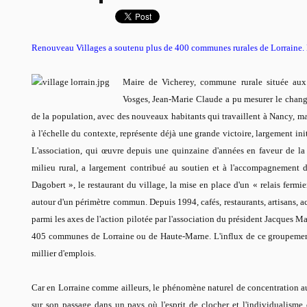
Renouveau Villages
a soutenu plus de 400 communes rurales de Lorraine. L
Maire de Vicherey, commune rurale située aux
Vosges, Jean-Marie Claude a pu mesurer le chang
de la population, avec des nouveaux habitants qui travaillent à Nancy, ma
à l'échelle du contexte, représente déjà une grande victoire, largement ini
L'association, qui œuvre depuis une quinzaine d'années en faveur de la 
milieu rural, a largement contribué au soutien et à l'accompagnement d
Dagobert »
, le restaurant du village, la mise en place d'un «
relais fermie
autour d'un périmètre commun. Depuis 1994, cafés, restaurants, artisans, a
parmi les axes de l'action pilotée par l'association du président Jacques M
405 communes de Lorraine ou de Haute-Marne. L'influx de ce groupement
millier d'emplois.
Car en Lorraine comme ailleurs, le phénomène naturel de concentration au
sur son passage dans un pays où l'esprit de clocher et l'individualisme