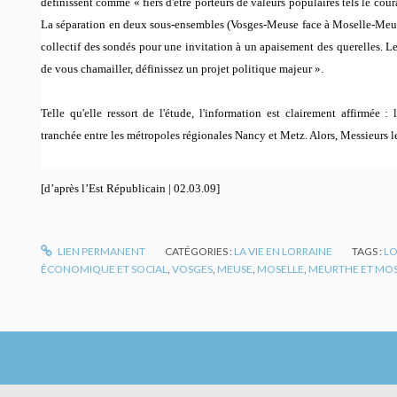
définissent comme «
fiers d'être porteurs de valeurs populaires tels le cour
La séparation en deux sous-ensembles (Vosges-Meuse face à Moselle-Meurth
collectif des sondés pour une invitation à un apaisement des querelles. L
de vous chamailler, définissez un projet politique majeur
».
Telle qu'elle ressort de l'étude, l'information est clairement affirmée :
tranchée entre les métropoles régionales Nancy et Metz. Alors, Messieurs les
[d’après l’Est Républicain | 02.03.09]
LIEN PERMANENT
CATÉGORIES :
LA VIE EN LORRAINE
TAGS :
LO
ÉCONOMIQUE ET SOCIAL
,
VOSGES
,
MEUSE
,
MOSELLE
,
MEURTHE ET MOS