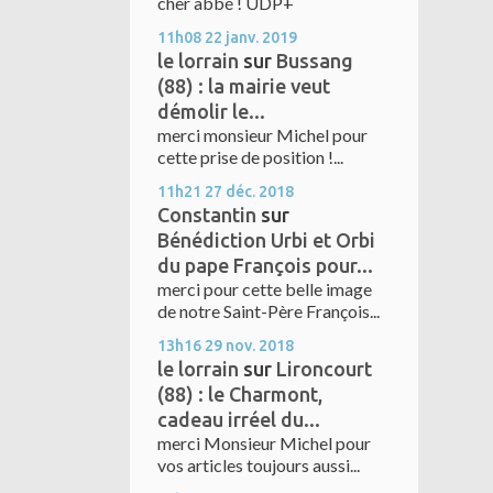
cher abbé ! UDP+
11h08
22
janv. 2019
le lorrain
sur
Bussang
(88) : la mairie veut
démolir le...
merci monsieur Michel pour
cette prise de position !...
11h21
27
déc. 2018
Constantin
sur
Bénédiction Urbi et Orbi
du pape François pour...
merci pour cette belle image
de notre Saint-Père François...
13h16
29
nov. 2018
le lorrain
sur
Lironcourt
(88) : le Charmont,
cadeau irréel du...
merci Monsieur Michel pour
vos articles toujours aussi...