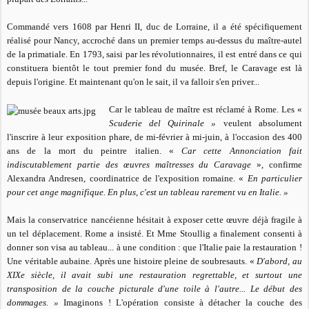
Commandé vers 1608 par Henri II, duc de Lorraine, il a été spécifiquement
réalisé pour Nancy, accroché dans un premier temps au-dessus du maître-autel
de la primatiale. En 1793, saisi par les révolutionnaires, il est entré dans ce qui
constituera bientôt le tout premier fond du musée. Bref, le Caravage est là
depuis l'origine. Et maintenant qu'on le sait, il va falloir s'en priver...
Car le tableau de maître est réclamé à Rome. Les «
Scuderie del Quirinale »
veulent absolument
l'inscrire à leur exposition phare, de mi-février à mi-juin, à l'occasion des 400
ans de la mort du peintre italien. «
Car cette Annonciation fait
indiscutablement partie des œuvres maîtresses du Caravage
», confirme
Alexandra Andresen, coordinatrice de l'exposition romaine. «
En particulier
pour cet ange magnifique. En plus, c'est un tableau rarement vu en Italie. »
Mais la conservatrice nancéienne hésitait à exposer cette œuvre déjà fragile à
un tel déplacement. Rome a insisté. Et Mme Stoullig a finalement consenti à
donner son visa au tableau... à une condition : que l'Italie paie la restauration !
Une véritable aubaine. Après une histoire pleine de soubresauts. «
D'abord, au
XIXe siècle, il avait subi une restauration regrettable, et surtout une
transposition de la couche picturale d'une toile à l'autre... Le début des
dommages. »
Imaginons ! L'opération consiste à détacher la couche des