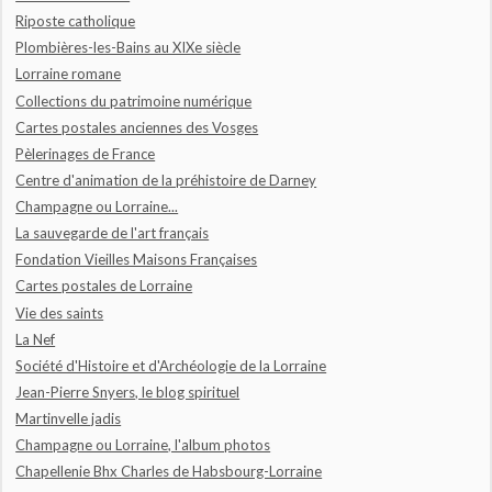
Riposte catholique
Plombières-les-Bains au XIXe siècle
Lorraine romane
Collections du patrimoine numérique
Cartes postales anciennes des Vosges
Pèlerinages de France
Centre d'animation de la préhistoire de Darney
Champagne ou Lorraine...
La sauvegarde de l'art français
Fondation Vieilles Maisons Françaises
Cartes postales de Lorraine
Vie des saints
La Nef
Société d'Histoire et d'Archéologie de la Lorraine
Jean-Pierre Snyers, le blog spirituel
Martinvelle jadis
Champagne ou Lorraine, l'album photos
Chapellenie Bhx Charles de Habsbourg-Lorraine