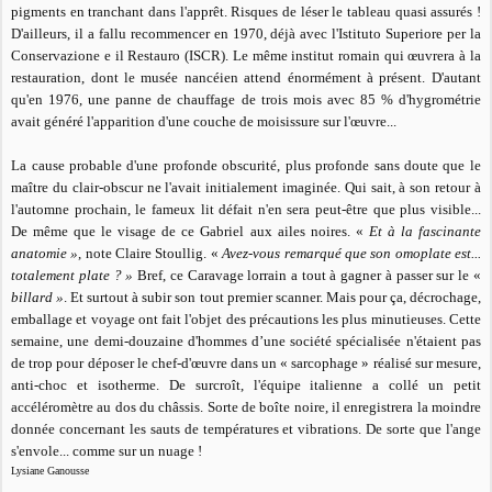
pigments en tranchant dans l'apprêt. Risques de léser le tableau quasi assurés !
D'ailleurs, il a fallu recommencer en 1970, déjà avec l'Istituto Superiore per la
Conservazione e il Restauro (ISCR). Le même institut romain qui œuvrera à la
restauration, dont le musée nancéien attend énormément à présent. D'autant
qu'en 1976, une panne de chauffage de trois mois avec 85 % d'hygrométrie
avait généré l'apparition d'une couche de moisissure sur l'œuvre...
La cause probable d'une profonde obscurité, plus profonde sans doute que le
maître du clair-obscur ne l'avait initialement imaginée. Qui sait, à son retour à
l'automne prochain, le fameux lit défait n'en sera peut-être que plus visible...
De même que le visage de ce Gabriel aux ailes noires. «
Et à la fascinante
anatomie »
, note Claire Stoullig. «
Avez-vous remarqué que son omoplate est...
totalement plate ? »
Bref, ce Caravage lorrain a tout à gagner à passer sur le «
billard »
. Et surtout à subir son tout premier scanner. Mais pour ça, décrochage,
emballage et voyage ont fait l'objet des précautions les plus minutieuses. Cette
semaine, une demi-douzaine d'hommes d’une société spécialisée n'étaient pas
de trop pour déposer le chef-d'œuvre dans un « sarcophage » réalisé sur mesure,
anti-choc et isotherme. De surcroît, l'équipe italienne a collé un petit
accéléromètre au dos du châssis. Sorte de boîte noire, il enregistrera la moindre
donnée concernant les sauts de températures et vibrations. De sorte que l'ange
s'envole... comme sur un nuage !
Lysiane Ganousse