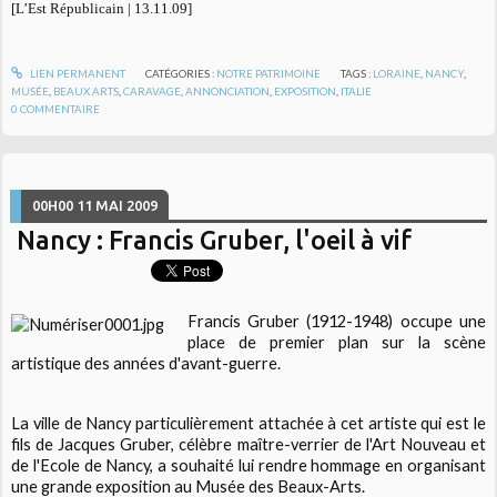
[L’Est Républicain | 13.11.09]
LIEN PERMANENT
CATÉGORIES :
NOTRE PATRIMOINE
TAGS :
LORAINE
,
NANCY
,
MUSÉE
,
BEAUX ARTS
,
CARAVAGE
,
ANNONCIATION
,
EXPOSITION
,
ITALIE
0
COMMENTAIRE
00H00
11
MAI 2009
Nancy : Francis Gruber, l'oeil à vif
Francis Gruber (1912-1948) occupe une
place de premier plan sur la scène
artistique des années d'avant-guerre.
La ville de Nancy particulièrement attachée à cet artiste qui est le
fils de Jacques Gruber, célèbre maître-verrier de l'Art Nouveau et
de l'Ecole de Nancy, a souhaité lui rendre hommage en organisant
une grande exposition au Musée des Beaux-Arts.