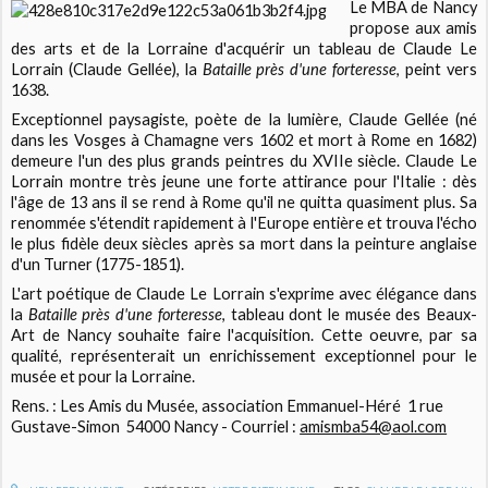
Le MBA de Nancy
propose aux amis
des arts et de la Lorraine d'acquérir un tableau de Claude Le
Lorrain (Claude Gellée), la
Bataille près d'une forteresse
, peint vers
1638.
Exceptionnel paysagiste, poète de la lumière, Claude Gellée (né
dans les Vosges à Chamagne vers 1602 et mort à Rome en 1682)
demeure l'un des plus grands peintres du XVIIe siècle. Claude Le
Lorrain montre très jeune une forte attirance pour l'Italie : dès
l'âge de 13 ans il se rend à Rome qu'il ne quitta quasiment plus. Sa
renommée s'étendit rapidement à l'Europe entière et trouva l'écho
le plus fidèle deux siècles après sa mort dans la peinture anglaise
d'un Turner (1775-1851).
L'art poétique de Claude Le Lorrain s'exprime avec élégance dans
la
Bataille près d'une forteresse
, tableau dont le musée des Beaux-
Art de Nancy souhaite faire l'acquisition. Cette oeuvre, par sa
qualité, représenterait un enrichissement exceptionnel pour le
musée et pour la Lorraine.
Rens. : Les Amis du Musée, association Emmanuel-Héré 1 rue
Gustave-Simon 54000 Nancy - Courriel :
amismba54@aol.com