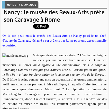
00H00
17
NOV. 2009
Nancy : le musée des Beaux-Arts prête
son Caravage à Rome
On le sait peut, mais le musée des Beaux-Arts de Nancy possède un chef-
d'œuvre du Caravage, réclamé à cor et à cris par Rome pour une exceptionnelle
exposition.
Mais que désigne donc ce doigt ? C'est là une énigme
soulevée par une conservatrice audacieuse et un rien
malicieuse. «
Certes, on a affaire à une Annonciation, mais le doigt de
l'Archange Gabriel ne désigne pas vraiment Marie. Il semble plutôt indiquer...
le lit défait, à l'arrière. Sans parler de la mine un peu contrite de la Vierge. »
De là à lire la scène comme une mise en accusation plus qu'une annonciation...
voilà une conclusion pas tout à fait catholique, à laquelle Claire Stoullig ne
s'aventurera qu'à demi-mots. Mais quoi ? La réputation sulfureuse de
Michelangelo Caravaggio peut supporter pareille interprétation !
L'Annonciation, donc. Un chef-d'œuvre, si ce n'est « le » chef-d'œuvre des
collections du musée des Beaux-Arts. Pourtant parfaitement ignoré par la
plupart des Lorrains...