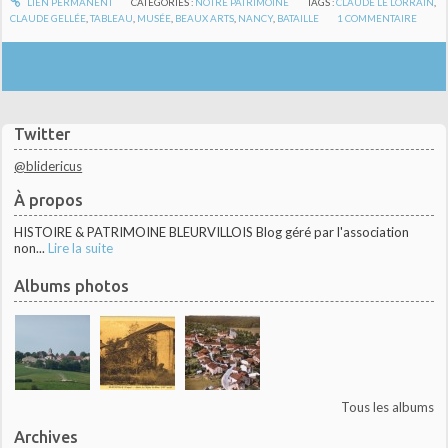
LIEN PERMANENT
CATÉGORIES :
NOTRE PATRIMOINE
TAGS :
CLAUDE LE LORRAIN
,
CLAUDE GELLÉE
,
TABLEAU
,
MUSÉE
,
BEAUX ARTS
,
NANCY
,
BATAILLE
1
COMMENTAIRE
Twitter
@blidericus
À propos
HISTOIRE & PATRIMOINE BLEURVILLOIS Blog géré par l'association
non...
Lire la suite
Albums photos
Tous les albums
Archives