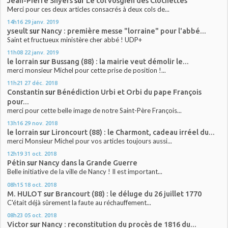
Jean-Pierre Snyers
sur
Le col vosgien des Clochettes
Merci pour ces deux articles consacrés à deux cols de...
14h16
29
janv. 2019
yseult
sur
Nancy : première messe "lorraine" pour l'abbé...
Saint et fructueux ministère cher abbé ! UDP+
11h08
22
janv. 2019
le lorrain
sur
Bussang (88) : la mairie veut démolir le...
merci monsieur Michel pour cette prise de position !...
11h21
27
déc. 2018
Constantin
sur
Bénédiction Urbi et Orbi du pape François
pour...
merci pour cette belle image de notre Saint-Père François...
13h16
29
nov. 2018
le lorrain
sur
Lironcourt (88) : le Charmont, cadeau irréel du...
merci Monsieur Michel pour vos articles toujours aussi...
12h19
31
oct. 2018
Pétin
sur
Nancy dans la Grande Guerre
Belle initiative de la ville de Nancy ! Il est important...
08h15
18
oct. 2018
M. HULOT
sur
Brancourt (88) : le déluge du 26 juillet 1770
C'était déjà sûrement la faute au réchauffement...
08h23
05
oct. 2018
Victor
sur
Nancy : reconstitution du procès de 1816 du...