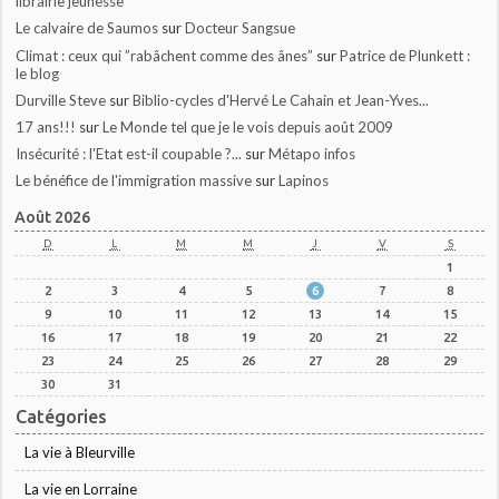
librairie jeunesse
Le calvaire de Saumos
sur
Docteur Sangsue
Climat : ceux qui ”rabâchent comme des ânes”
sur
Patrice de Plunkett :
le blog
Durville Steve
sur
Biblio-cycles d'Hervé Le Cahain et Jean-Yves...
17 ans!!!
sur
Le Monde tel que je le vois depuis août 2009
Insécurité : l'Etat est-il coupable ?...
sur
Métapo infos
Le bénéfice de l'immigration massive
sur
Lapinos
Août 2026
D
L
M
M
J
V
S
1
2
3
4
5
6
7
8
9
10
11
12
13
14
15
16
17
18
19
20
21
22
23
24
25
26
27
28
29
30
31
Catégories
La vie à Bleurville
La vie en Lorraine