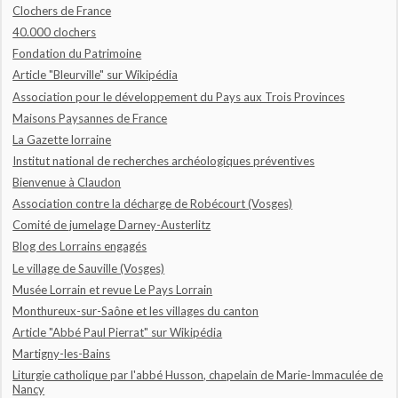
Clochers de France
40.000 clochers
Fondation du Patrimoine
Article "Bleurville" sur Wikipédia
Association pour le développement du Pays aux Trois Provinces
Maisons Paysannes de France
La Gazette lorraine
Institut national de recherches archéologiques préventives
Bienvenue à Claudon
Association contre la décharge de Robécourt (Vosges)
Comité de jumelage Darney-Austerlitz
Blog des Lorrains engagés
Le village de Sauville (Vosges)
Musée Lorrain et revue Le Pays Lorrain
Monthureux-sur-Saône et les villages du canton
Article "Abbé Paul Pierrat" sur Wikipédia
Martigny-les-Bains
Liturgie catholique par l'abbé Husson, chapelain de Marie-Immaculée de
Nancy