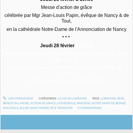
Messe d'action de grâce
célébrée par Mgr Jean-Louis Papin, évêque de Nancy & de
Toul,
en la cathédrale Notre-Dame de l'Annonciation de Nancy
* * *
Jeudi 28 février
à 18h30
Messe votive en action de grâce pour le pontificat du pape
Benoît XVI
célébrée par l'abbé Husson
en l'église Saint-Pierre de
Nancy
(rite extraordinaire, missel de 1962)
LIEN PERMANENT
CATÉGORIES :
LA VIE EN LORRAINE
TAGS :
LORRAINE
,
PAPE
,
BENOIT XVI
,
MESSE
,
ACTION DE GRACE
,
CATHÉDRALE
,
PAROISSE
,
NOTRE DAME DE BONNE
NOUVELLE
,
ÉGLISE SAINT PIERRE
,
RITE TRIDENTIN
0
COMMENTAIRE