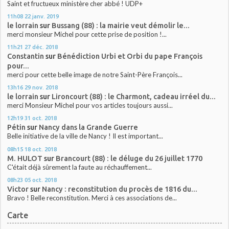
Saint et fructueux ministère cher abbé ! UDP+
11h08
22
janv. 2019
le lorrain
sur
Bussang (88) : la mairie veut démolir le...
merci monsieur Michel pour cette prise de position !...
11h21
27
déc. 2018
Constantin
sur
Bénédiction Urbi et Orbi du pape François
pour...
merci pour cette belle image de notre Saint-Père François...
13h16
29
nov. 2018
le lorrain
sur
Lironcourt (88) : le Charmont, cadeau irréel du...
merci Monsieur Michel pour vos articles toujours aussi...
12h19
31
oct. 2018
Pétin
sur
Nancy dans la Grande Guerre
Belle initiative de la ville de Nancy ! Il est important...
08h15
18
oct. 2018
M. HULOT
sur
Brancourt (88) : le déluge du 26 juillet 1770
C'était déjà sûrement la faute au réchauffement...
08h23
05
oct. 2018
Victor
sur
Nancy : reconstitution du procès de 1816 du...
Bravo ! Belle reconstitution. Merci à ces associations de...
Carte