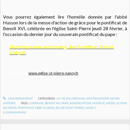
Vous pourrez également lire l'homélie donnée par l'abbé
Husson lors de la messe d'action de grâce pour le pontificat de
Benoît XVI, célébrée en l'église Saint-Pierre jeudi 28 février, à
l'occasion du dernier jour du souverain pontificat du pape :
Homélie messe action de grâce Pontificat Benoît
XVI.pdf
[plus d'info sur
www.eglise-st-pierre-nancy.fr
]
LIEN PERMANENT
CATÉGORIES :
LA VIE EN LORRAINE
,
NOS TRADITIONS
,
NOTRE
HISTOIRE
TAGS :
LORRAINE
,
BENOIT XVI
,
PAPE
,
RENONCIATION
,
HOMÉLIE
,
MESSE
,
ACTION
DE GRÂCE
,
PONTIFICAT
,
ABBÉ HUSSON
,
ÉGLISE SAINT PIERRE
,
NANCY
0
COMMENTAIRE