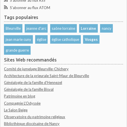
S'abonner au flux RSS
S'abonner au flux ATOM
Tags populaires
Bleurville
jeanne d'arc
saône lorraine
Lorraine
nancy
jean marie cuny
église
église catholique
Vosges
grande guerre
Sites Web recommandés
Comité de jumelage Bleurville-Chichery
Architecture de la prieurale Saint-Maur de Bleurville
Généalogie de la famille d'Hennezel
Généalogie de la famille Bisval
Patrimoine en blog
Compagnie L'Odyssée
Le Salon Beige
Observatoire du patrimoine religieux
Bibliothèque diocésaine de Nancy