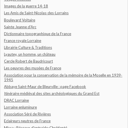
Images de la guerre 14-18
Les Amis de Saint-Nicolas-des-Lorrains
Boulevard Voltaire
Sainte Jeanne d'Arc
Dictionnaire topographique de la France
France royale Lorraine
Librairie Culture & Traditions
Lyautey, un homme, un château
Cercle Robert de Baudricourt
Les oeuvres des musées de France
Association pour la conservation de la mémoire de la Moselle en 1939-
1945
Abbaye Saint-Maur de Bleurville : page Facebook
Itinéraire médiéval des sites archéologiques du Grand Est
DRAC Lorraine
Lorraine enluminure
Association Séré de Rivières
Eclaireurs neutres de France
Missa : Réseaux d'entraide-Chrétienté