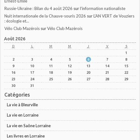
Ernest-Emile
Russie-Ukraine : Bilan du 4 août 2026
sur
l'information nationaliste
Nuit internationale de la Chauve-souris 2026
sur
L'AN VERT de Vouziers
: écologie et...
Vélo Club Mazérois
sur
Vélo Club Mazèrois
Août 2026
D
L
M
M
J
V
S
1
2
3
4
5
6
7
8
9
10
11
12
13
14
15
16
17
18
19
20
21
22
23
24
25
26
27
28
29
30
31
Catégories
La vie à Bleurville
La vie en Lorraine
La vie en Saône Lorraine
Les livres en Lorraine