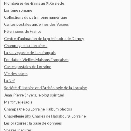
Plombières-les-Bains au XIXe siècle
Lorraine romane
Collections du patrimoine numérique
Cartes postales anciennes des Vosges
Pèlerinages de France
Centre d'animation de la préhistoire de Darney
Champagne ou Lorraine...
La sauvegarde de l'art français
Fondation Vieilles Maisons Françaises
Cartes postales de Lorraine
Vie des saints
La Nef
Société d'Histoire et d'Archéologie de la Lorraine
Jean-Pierre Snyers, le blog spirituel
Martinvelle jadis
Champagne ou Lorraine, l'album photos
Chapellenie Bhx Charles de Habsbourg-Lorraine
Les oratoires : la base de données
Vosges Insolites