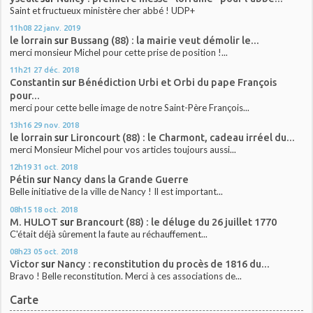
Saint et fructueux ministère cher abbé ! UDP+
11h08
22
janv. 2019
le lorrain
sur
Bussang (88) : la mairie veut démolir le...
merci monsieur Michel pour cette prise de position !...
11h21
27
déc. 2018
Constantin
sur
Bénédiction Urbi et Orbi du pape François
pour...
merci pour cette belle image de notre Saint-Père François...
13h16
29
nov. 2018
le lorrain
sur
Lironcourt (88) : le Charmont, cadeau irréel du...
merci Monsieur Michel pour vos articles toujours aussi...
12h19
31
oct. 2018
Pétin
sur
Nancy dans la Grande Guerre
Belle initiative de la ville de Nancy ! Il est important...
08h15
18
oct. 2018
M. HULOT
sur
Brancourt (88) : le déluge du 26 juillet 1770
C'était déjà sûrement la faute au réchauffement...
08h23
05
oct. 2018
Victor
sur
Nancy : reconstitution du procès de 1816 du...
Bravo ! Belle reconstitution. Merci à ces associations de...
Carte