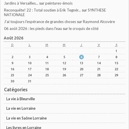
Jardins à Versailles...
sur
peintures-émois
Reconquête! 22 : Total soutien à Erik Tegnér...
sur
SYNTHESE
NATIONALE
J’ai toujours l’espérance de grandes choses
sur
Raymond Alcovère
06 août 2026 : les pieds dans l'eau
sur
le croquis de côté
Août 2026
D
L
M
M
J
V
S
1
2
3
4
5
6
7
8
9
10
11
12
13
14
15
16
17
18
19
20
21
22
23
24
25
26
27
28
29
30
31
Catégories
La vie à Bleurville
La vie en Lorraine
La vie en Saône Lorraine
Les livres en Lorraine