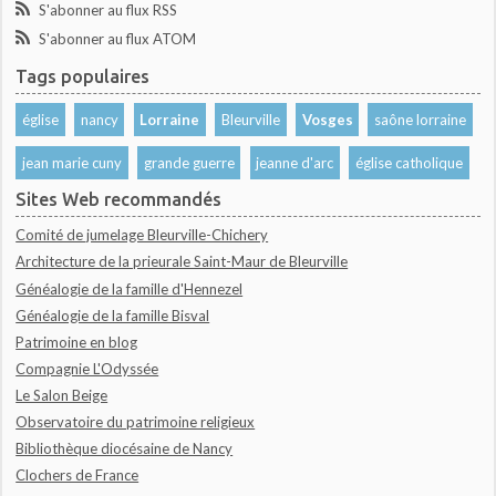
S'abonner au flux RSS
S'abonner au flux ATOM
Tags populaires
église
nancy
Lorraine
Bleurville
Vosges
saône lorraine
jean marie cuny
grande guerre
jeanne d'arc
église catholique
Sites Web recommandés
Comité de jumelage Bleurville-Chichery
Architecture de la prieurale Saint-Maur de Bleurville
Généalogie de la famille d'Hennezel
Généalogie de la famille Bisval
Patrimoine en blog
Compagnie L'Odyssée
Le Salon Beige
Observatoire du patrimoine religieux
Bibliothèque diocésaine de Nancy
Clochers de France