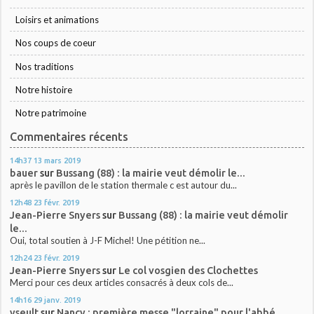
Loisirs et animations
Nos coups de coeur
Nos traditions
Notre histoire
Notre patrimoine
Commentaires récents
14h37
13
mars 2019
bauer
sur
Bussang (88) : la mairie veut démolir le...
après le pavillon de le station thermale c est autour du...
12h48
23
févr. 2019
Jean-Pierre Snyers
sur
Bussang (88) : la mairie veut démolir
le...
Oui, total soutien à J-F Michel! Une pétition ne...
12h24
23
févr. 2019
Jean-Pierre Snyers
sur
Le col vosgien des Clochettes
Merci pour ces deux articles consacrés à deux cols de...
14h16
29
janv. 2019
yseult
sur
Nancy : première messe "lorraine" pour l'abbé...