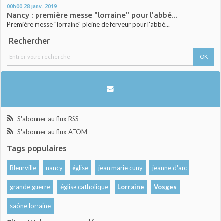
00h00
28
janv. 2019
Nancy : première messe "lorraine" pour l'abbé...
Première messe "lorraine" pleine de ferveur pour l'abbé...
Rechercher
S'abonner au flux RSS
S'abonner au flux ATOM
Tags populaires
Bleurville
nancy
église
jean marie cuny
jeanne d'arc
grande guerre
église catholique
Lorraine
Vosges
saône lorraine