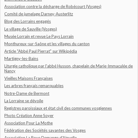
Association contre la décharge de Robécourt (Vosges)
Comité de jumelage Darney-Austerlitz
Blog des Lorrains engagés
Le village de Sauville (Vosges)
Musée Lorrain et revue Le Pays Lorrain
Monthureux-sur-Saône et les villages du canton
Article "Abbé Paul Pierrat" sur Wikipédia
Martigny-les-Bains
Liturgie catholique par l'abbé Husson, chapelain de Marie-Immaculée de
Nancy
Vieilles Maisons Françaises
Les arbres français remarquables
Notre-Dame de Bermont
La Lorraine se dévoile
Registres paroissiaux et état civil des communes vosgiennes
Photo Création Anne Soyer
Association Pour La Mothe
Fédération des Sociétés savantes des Vosges
Association La Roye Demange d'Ainvelle