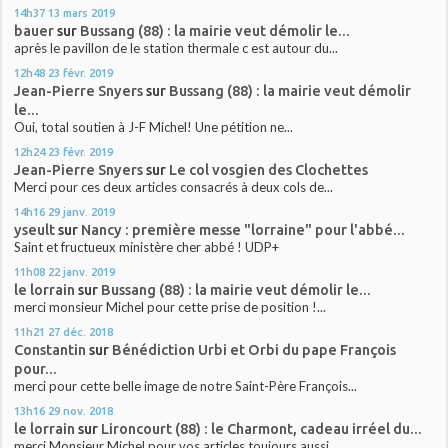
14h37
13
mars 2019
bauer
sur
Bussang (88) : la mairie veut démolir le...
après le pavillon de le station thermale c est autour du...
12h48
23
févr. 2019
Jean-Pierre Snyers
sur
Bussang (88) : la mairie veut démolir
le...
Oui, total soutien à J-F Michel! Une pétition ne...
12h24
23
févr. 2019
Jean-Pierre Snyers
sur
Le col vosgien des Clochettes
Merci pour ces deux articles consacrés à deux cols de...
14h16
29
janv. 2019
yseult
sur
Nancy : première messe "lorraine" pour l'abbé...
Saint et fructueux ministère cher abbé ! UDP+
11h08
22
janv. 2019
le lorrain
sur
Bussang (88) : la mairie veut démolir le...
merci monsieur Michel pour cette prise de position !...
11h21
27
déc. 2018
Constantin
sur
Bénédiction Urbi et Orbi du pape François
pour...
merci pour cette belle image de notre Saint-Père François...
13h16
29
nov. 2018
le lorrain
sur
Lironcourt (88) : le Charmont, cadeau irréel du...
merci Monsieur Michel pour vos articles toujours aussi...