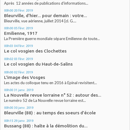
Après 12 années de publications d'informations...
00h00
20
févr. 2019
Bleurville, d'hier... pour demain : votre...
Bleurville, vue aérienne, juillet 2014 [cl. G....
00h00
05
févr. 2019
Emilienne, 1917
La Première guerre mondiale sépare Emilienne de toute...
00h03
04
févr. 2019
Le col vosgien des Clochettes
00h02
03
févr. 2019
Le col vosgien du Haut-de-Salins
00h00
02
févr. 2019
L'image des Vosges
Les actes du colloque tenu en 2016 à Epinal revisitent...
00h00
31
janv. 2019
La Nouvelle revue lorraine n° 52 : autour des...
Le numéro 52 de La Nouvelle revue lorraine est...
00h00
30
janv. 2019
Bleurville (88) : au temps des soeurs d'école
00h15
29
janv. 2019
Bussang (88) : halte à la démolition du...