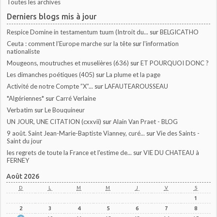
Toutes les archives
Derniers blogs mis à jour
Respice Domine in testamentum tuum (Introit du...
sur
BELGICATHO
Ceuta : comment l’Europe marche sur la tête
sur
l'information
nationaliste
Mougeons, moutruches et muselières (636)
sur
ET POURQUOI DONC ?
Les dimanches poétiques (405)
sur
La plume et la page
Activité de notre Compte ”X”...
sur
LAFAUTEAROUSSEAU
*Algériennes*
sur
Carré Verlaine
Verbatim
sur
Le Bouquineur
UN JOUR, UNE CITATION (cxxvii)
sur
Alain Van Praet - BLOG
9 août. Saint Jean-Marie-Baptiste Vianney, curé...
sur
Vie des Saints -
Saint du jour
les regrets de toute la France et l'estime de...
sur
VIE DU CHATEAU à
FERNEY
Août 2026
D
L
M
M
J
V
S
1
2
3
4
5
6
7
8