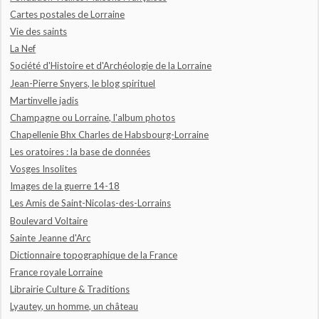
Cartes postales de Lorraine
Vie des saints
La Nef
Société d'Histoire et d'Archéologie de la Lorraine
Jean-Pierre Snyers, le blog spirituel
Martinvelle jadis
Champagne ou Lorraine, l'album photos
Chapellenie Bhx Charles de Habsbourg-Lorraine
Les oratoires : la base de données
Vosges Insolites
Images de la guerre 14-18
Les Amis de Saint-Nicolas-des-Lorrains
Boulevard Voltaire
Sainte Jeanne d'Arc
Dictionnaire topographique de la France
France royale Lorraine
Librairie Culture & Traditions
Lyautey, un homme, un château