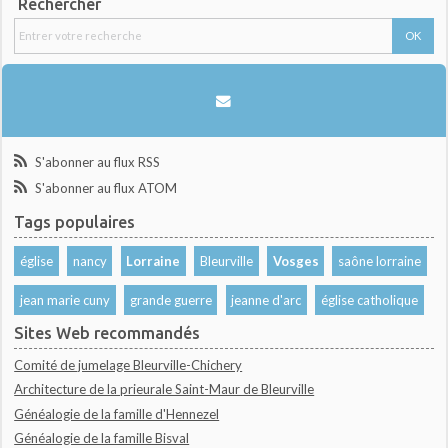
Rechercher
S'abonner au flux RSS
S'abonner au flux ATOM
Tags populaires
église
nancy
Lorraine
Bleurville
Vosges
saône lorraine
jean marie cuny
grande guerre
jeanne d'arc
église catholique
Sites Web recommandés
Comité de jumelage Bleurville-Chichery
Architecture de la prieurale Saint-Maur de Bleurville
Généalogie de la famille d'Hennezel
Généalogie de la famille Bisval