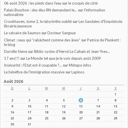
06 août 2026 : les pieds dans l'eau
sur
le croquis de côté
Palais Bourbon : des élus RN demandent le...
sur
l'information
nationaliste
Crookhaven, tome 2, le labyrinthe oublié
sur
Les Sandales d'Empédocle
librairie jeunesse
Le calvaire de Saumos
sur
Docteur Sangsue
Climat : ceux qui ”rabâchent comme des ânes”
sur
Patrice de Plunkett :
le blog
Durville Steve
sur
Biblio-cycles d'Hervé Le Cahain et Jean-Yves...
17 ans!!!
sur
Le Monde tel que je le vois depuis août 2009
Insécurité : l'Etat est-il coupable ?...
sur
Métapo infos
Le bénéfice de l'immigration massive
sur
Lapinos
Août 2026
D
L
M
M
J
V
S
1
2
3
4
5
6
7
8
9
10
11
12
13
14
15
16
17
18
19
20
21
22
23
24
25
26
27
28
29
30
31