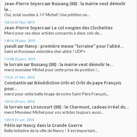
Jean-Pierre Snyers
sur
Bussang (88) : la mairie veut démolir
le...
Oui, total soutien à J-F Michel! Une pétition ne...
12h24
23
févr. 2019
Jean-Pierre Snyers
sur
Le col vosgien des Clochettes
Merci pour ces deux articles consacrés à deux cols de...
14h16
29
janv. 2019
yseult
sur
Nancy : première messe "lorraine" pour l'abbé...
Saint et fructueux ministère cher abbé ! UDP+
11h08
22
janv. 2019
le lorrain
sur
Bussang (88) : la mairie veut démolir le...
merci monsieur Michel pour cette prise de position !...
11h21
27
déc. 2018
Constantin
sur
Bénédiction Urbi et Orbi du pape François
pour...
merci pour cette belle image de notre Saint-Père François...
13h16
29
nov. 2018
le lorrain
sur
Lironcourt (88) : le Charmont, cadeau irréel du...
merci Monsieur Michel pour vos articles toujours aussi...
12h19
31
oct. 2018
Pétin
sur
Nancy dans la Grande Guerre
Belle initiative de la ville de Nancy ! Il est important...