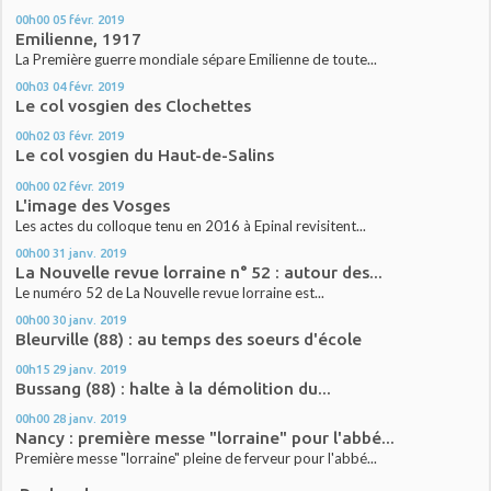
00h00
05
févr. 2019
Emilienne, 1917
La Première guerre mondiale sépare Emilienne de toute...
00h03
04
févr. 2019
Le col vosgien des Clochettes
00h02
03
févr. 2019
Le col vosgien du Haut-de-Salins
00h00
02
févr. 2019
L'image des Vosges
Les actes du colloque tenu en 2016 à Epinal revisitent...
00h00
31
janv. 2019
La Nouvelle revue lorraine n° 52 : autour des...
Le numéro 52 de La Nouvelle revue lorraine est...
00h00
30
janv. 2019
Bleurville (88) : au temps des soeurs d'école
00h15
29
janv. 2019
Bussang (88) : halte à la démolition du...
00h00
28
janv. 2019
Nancy : première messe "lorraine" pour l'abbé...
Première messe "lorraine" pleine de ferveur pour l'abbé...