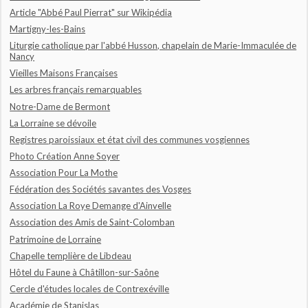
Article "Abbé Paul Pierrat" sur Wikipédia
Martigny-les-Bains
Liturgie catholique par l'abbé Husson, chapelain de Marie-Immaculée de
Nancy
Vieilles Maisons Françaises
Les arbres français remarquables
Notre-Dame de Bermont
La Lorraine se dévoile
Registres paroissiaux et état civil des communes vosgiennes
Photo Création Anne Soyer
Association Pour La Mothe
Fédération des Sociétés savantes des Vosges
Association La Roye Demange d'Ainvelle
Association des Amis de Saint-Colomban
Patrimoine de Lorraine
Chapelle templière de Libdeau
Hôtel du Faune à Châtillon-sur-Saône
Cercle d'études locales de Contrexéville
Académie de Stanislas