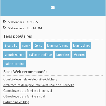
S'abonner au flux RSS
S'abonner au flux ATOM
Tags populaires
Bleurville
nancy
église
jean marie cuny
jeanne d'arc
grande guerre
église catholique
Lorraine
Vosges
saône lorraine
Sites Web recommandés
Comité de jumelage Bleurville-Chichery
Architecture de la prieurale Saint-Maur de Bleurville
Généalogie de la famille d'Hennezel
Généalogie de la famille Bisval
Patrimoine en blog