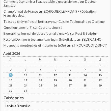
Comment économiser l’eau potable d’une ancienne...
sur
Docteur
Sangsue
Championnat de France
sur
ECHIQUIER LEMPDAIS - Fédération
Française des...
Toast de chèvre frais et betterave
sur
Cuisine Toulousaine et Occitane
Questionnement (7)
sur
Court, toujours !
Biographie: Journal de classe journal d'une vie
sur
Post & Scriptum
Respice Domine in testamentum tuum (Introit du...
sur
BELGICATHO
Mougeons, moutruches et muselières (636)
sur
ET POURQUOI DONC ?
Août 2026
D
L
M
M
J
V
S
1
2
3
4
5
6
7
8
9
10
11
12
13
14
15
16
17
18
19
20
21
22
23
24
25
26
27
28
29
30
31
Catégories
La vie à Bleurville