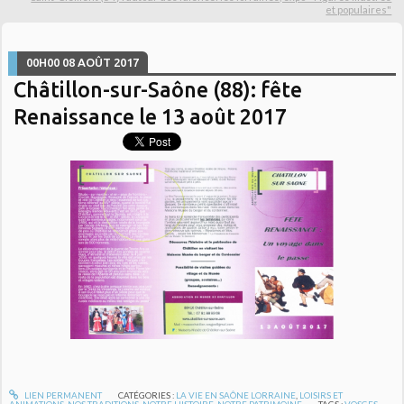
et populaires"
00H00
08
AOÛT 2017
Châtillon-sur-Saône (88): fête
Renaissance le 13 août 2017
LIEN PERMANENT
CATÉGORIES :
LA VIE EN SAÔNE LORRAINE
,
LOISIRS ET