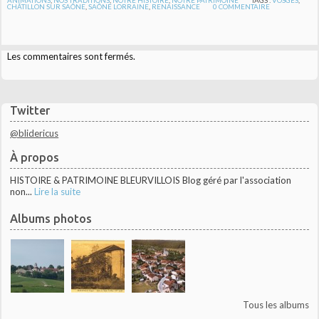
ANIMATIONS
,
NOS TRADITIONS
,
NOTRE HISTOIRE
,
NOTRE PATRIMOINE
TAGS :
VOSGES
,
CHÂTILLON SUR SAÔNE
,
SAÔNE LORRAINE
,
RENAISSANCE
0
COMMENTAIRE
Les commentaires sont fermés.
Twitter
@blidericus
À propos
HISTOIRE & PATRIMOINE BLEURVILLOIS Blog géré par l'association
non...
Lire la suite
Albums photos
Tous les albums