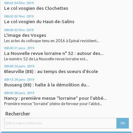
00h03
04
févr. 2019
Le col vosgien des Clochettes
00h02
03
févr. 2019
Le col vosgien du Haut-de-Salins
00h00
02
févr. 2019
L'image des Vosges
Les actes du colloque tenu en 2016 à Epinal revisitent...
00h00
31
janv. 2019
La Nouvelle revue lorraine n° 52 : autour des...
Le numéro 52 de La Nouvelle revue lorraine est...
00h00
30
janv. 2019
Bleurville (88) : au temps des soeurs d'école
00h15
29
janv. 2019
Bussang (88) : halte à la démolition du...
00h00
28
janv. 2019
Nancy : première messe "lorraine" pour l'abbé...
Première messe "lorraine" pleine de ferveur pour l'abbé...
Rechercher