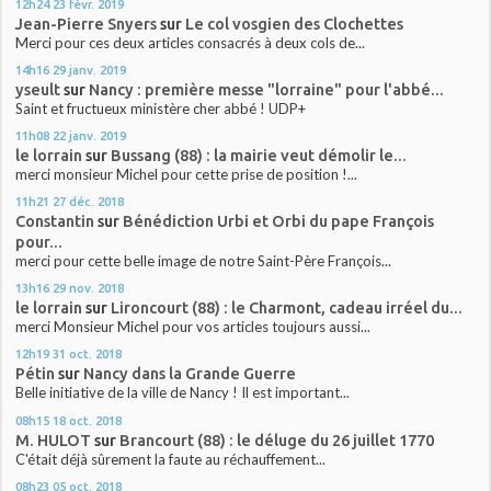
12h24
23
févr. 2019
Jean-Pierre Snyers
sur
Le col vosgien des Clochettes
Merci pour ces deux articles consacrés à deux cols de...
14h16
29
janv. 2019
yseult
sur
Nancy : première messe "lorraine" pour l'abbé...
Saint et fructueux ministère cher abbé ! UDP+
11h08
22
janv. 2019
le lorrain
sur
Bussang (88) : la mairie veut démolir le...
merci monsieur Michel pour cette prise de position !...
11h21
27
déc. 2018
Constantin
sur
Bénédiction Urbi et Orbi du pape François
pour...
merci pour cette belle image de notre Saint-Père François...
13h16
29
nov. 2018
le lorrain
sur
Lironcourt (88) : le Charmont, cadeau irréel du...
merci Monsieur Michel pour vos articles toujours aussi...
12h19
31
oct. 2018
Pétin
sur
Nancy dans la Grande Guerre
Belle initiative de la ville de Nancy ! Il est important...
08h15
18
oct. 2018
M. HULOT
sur
Brancourt (88) : le déluge du 26 juillet 1770
C'était déjà sûrement la faute au réchauffement...
08h23
05
oct. 2018