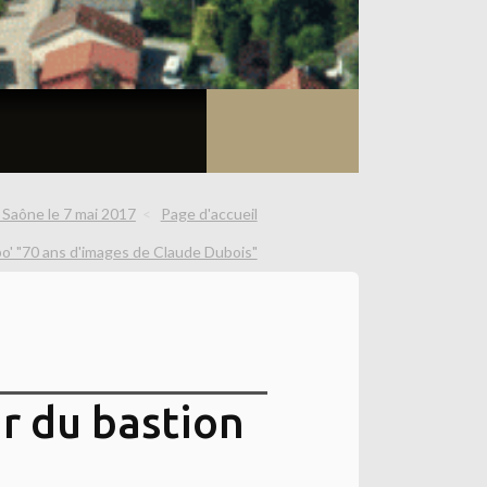
 Saône le 7 mai 2017
Page d'accueil
o' "70 ans d'images de Claude Dubois"
ur du bastion