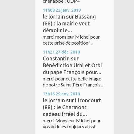
cher abbé ! UDP+
11h08
22
janv. 2019
le lorrain
sur
Bussang
(88) : la mairie veut
démolir le...
merci monsieur Michel pour
cette prise de position !...
11h21
27
déc. 2018
Constantin
sur
Bénédiction Urbi et Orbi
du pape François pour...
merci pour cette belle image
de notre Saint-Père François...
13h16
29
nov. 2018
le lorrain
sur
Lironcourt
(88) : le Charmont,
cadeau irréel du...
merci Monsieur Michel pour
vos articles toujours aussi...