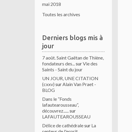
mai 2018
Toutes les archives
Derniers blogs mis à
jour
7 août. Saint Gaëtan de Thiène,
fondateurs des...
sur
Vie des
Saints - Saint du jour
UN JOUR, UNE CITATION
(cxxv)
sur
Alain Van Praet -
BLOG
Dans le ”Fonds
lafautearousseau”,
découvrez......
sur
LAFAUTEAROUSSEAU
Délice de cathédrale
sur
La
senteur de l'esprit