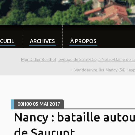
CUEIL
ARCHIVES
À PROPOS
Mgr Didier Berthet, évêque de Saint-Dié, à Notre-Dame de la
Vandoeuvre-lès-Nancy (54) : exp
00H00
05
MAI 2017
Nancy : bataille auto
de Saurupt