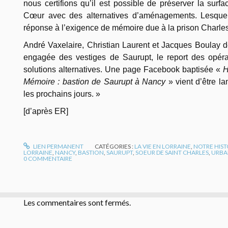
nous certifions qu’il est possible de préserver la sur
Cœur avec des alternatives d’aménagements. Lesquel
réponse à l’exigence de mémoire due à la prison Charles-
André Vaxelaire, Christian Laurent et Jacques Boulay d
engagée des vestiges de Saurupt, le report des opéra
solutions alternatives. Une page Facebook baptisée «
H
Mémoire : bastion de Saurupt à Nancy
» vient d’être la
les prochains jours. »
[d’après ER]
LIEN PERMANENT
CATÉGORIES :
LA VIE EN LORRAINE
,
NOTRE HIST
LORRAINE
,
NANCY
,
BASTION
,
SAURUPT
,
SOEUR DE SAINT CHARLES
,
URBA
0
COMMENTAIRE
Les commentaires sont fermés.