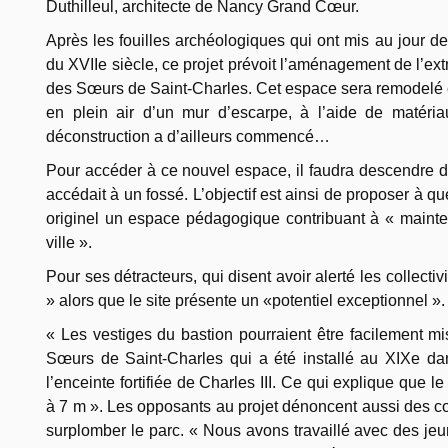
Duthilleul, architecte de Nancy Grand Cœur.
Après les fouilles archéologiques qui ont mis au jour d
du XVIIe siècle, ce projet prévoit l’aménagement de l’ex
des Sœurs de Saint-Charles. Cet espace sera remodelé e
en plein air d’un mur d’escarpe, à l’aide de matéri
déconstruction a d’ailleurs commencé…
Pour accéder à ce nouvel espace, il faudra descendre d
accédait à un fossé. L’objectif est ainsi de proposer à q
originel un espace pédagogique contribuant à « mainten
ville ».
Pour ses détracteurs, qui disent avoir alerté les collectiv
» alors que le site présente un «potentiel exceptionnel ».
« Les vestiges du bastion pourraient être facilement m
Sœurs de Saint-Charles qui a été installé au XIXe da
l’enceinte fortifiée de Charles III. Ce qui explique que 
à 7 m ». Les opposants au projet dénoncent aussi des co
surplomber le parc. « Nous avons travaillé avec des je