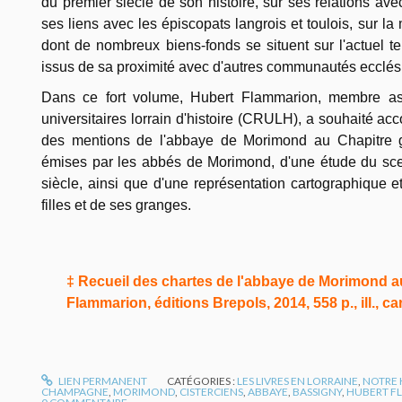
du premier siècle de son histoire, sur ses relations ave
ses liens avec les épiscopats langrois et toulois, sur l
dont de nombreux biens-fonds se situent sur l'actuel ter
issus de sa proximité avec d'autres communautés ecclési
Dans ce fort volume, Hubert Flammarion, membre as
universitaires lorrain d'histoire (CRULH), a souhaité ac
des mentions de l'abbaye de Morimond au Chapitre g
émises par les abbés de Morimond, d'une étude du sce
siècle, ainsi que d'une représentation cartographique 
filles et de ses granges.
‡ Recueil des chartes de l'abbaye de Morimond au
Flammarion, éditions Brepols, 2014, 558 p., ill., car
LIEN PERMANENT
CATÉGORIES :
LES LIVRES EN LORRAINE
,
NOTRE 
CHAMPAGNE
,
MORIMOND
,
CISTERCIENS
,
ABBAYE
,
BASSIGNY
,
HUBERT F