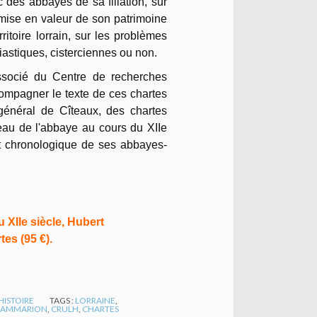
c des abbayes de sa filiation, sur
a mise en valeur de son patrimoine
ritoire lorrain, sur les problèmes
astiques, cisterciennes ou non.
socié du Centre de recherches
compagner le texte de ces chartes
énéral de Cîteaux, des chartes
au de l'abbaye au cours du XIIe
et chronologique de ses abbayes-
 XIIe siècle, Hubert
tes (95 €).
HISTOIRE
TAGS :
LORRAINE
,
LAMMARION
,
CRULH
,
CHARTES