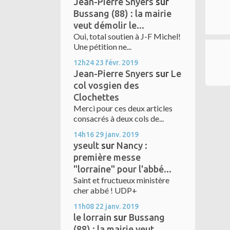
Jean-Pierre Snyers
sur
Bussang (88) : la mairie
veut démolir le...
Oui, total soutien à J-F Michel!
Une pétition ne...
12h24
23
févr. 2019
Jean-Pierre Snyers
sur
Le
col vosgien des
Clochettes
Merci pour ces deux articles
consacrés à deux cols de...
14h16
29
janv. 2019
yseult
sur
Nancy :
première messe
"lorraine" pour l'abbé...
Saint et fructueux ministère
cher abbé ! UDP+
11h08
22
janv. 2019
le lorrain
sur
Bussang
(88) : la mairie veut