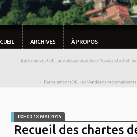
CUEIL
ARCHIVES
À PROPOS
Bathelémont (54) : une plaque pour Jean-Nicolas Stofflet, gén
Bathelémont (54) : les Vendéens reconnaissants 
00H00
18
MAI 2015
Recueil des chartes d