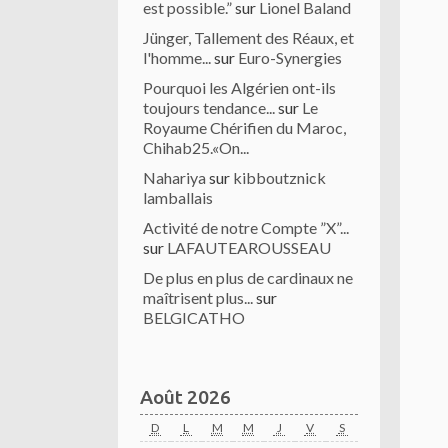
est possible.”
sur
Lionel Baland
Jünger, Tallement des Réaux, et
l'homme...
sur
Euro-Synergies
Pourquoi les Algérien ont-ils
toujours tendance...
sur
Le
Royaume Chérifien du Maroc,
Chihab25.«On...
Nahariya
sur
kibboutznick
lamballais
Activité de notre Compte ”X”...
sur
LAFAUTEAROUSSEAU
De plus en plus de cardinaux ne
maîtrisent plus...
sur
BELGICATHO
Août 2026
D
L
M
M
J
V
S