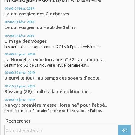
La Première guerre mondiale sépare Emilienne de toute...
00h03
04
févr. 2019
Le col vosgien des Clochettes
00h02
03
févr. 2019
Le col vosgien du Haut-de-Salins
00h00
02
févr. 2019
L'image des Vosges
Les actes du colloque tenu en 2016 à Epinal revisitent...
00h00
31
janv. 2019
La Nouvelle revue lorraine n° 52 : autour des...
Le numéro 52 de La Nouvelle revue lorraine est...
00h00
30
janv. 2019
Bleurville (88) : au temps des soeurs d'école
00h15
29
janv. 2019
Bussang (88) : halte à la démolition du...
00h00
28
janv. 2019
Nancy : première messe "lorraine" pour l'abbé...
Première messe "lorraine" pleine de ferveur pour l'abbé...
Rechercher