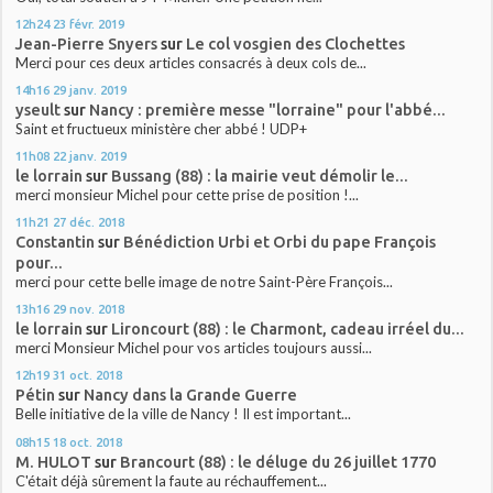
12h24
23
févr. 2019
Jean-Pierre Snyers
sur
Le col vosgien des Clochettes
Merci pour ces deux articles consacrés à deux cols de...
14h16
29
janv. 2019
yseult
sur
Nancy : première messe "lorraine" pour l'abbé...
Saint et fructueux ministère cher abbé ! UDP+
11h08
22
janv. 2019
le lorrain
sur
Bussang (88) : la mairie veut démolir le...
merci monsieur Michel pour cette prise de position !...
11h21
27
déc. 2018
Constantin
sur
Bénédiction Urbi et Orbi du pape François
pour...
merci pour cette belle image de notre Saint-Père François...
13h16
29
nov. 2018
le lorrain
sur
Lironcourt (88) : le Charmont, cadeau irréel du...
merci Monsieur Michel pour vos articles toujours aussi...
12h19
31
oct. 2018
Pétin
sur
Nancy dans la Grande Guerre
Belle initiative de la ville de Nancy ! Il est important...
08h15
18
oct. 2018
M. HULOT
sur
Brancourt (88) : le déluge du 26 juillet 1770
C'était déjà sûrement la faute au réchauffement...