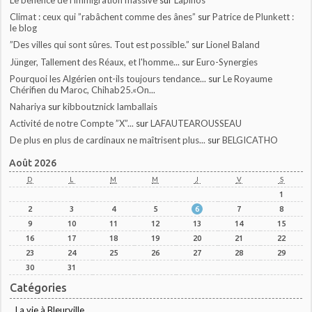
Le bénéfice de l'immigration massive
sur
Lapinos
Climat : ceux qui ”rabâchent comme des ânes”
sur
Patrice de Plunkett :
le blog
”Des villes qui sont sûres. Tout est possible.”
sur
Lionel Baland
Jünger, Tallement des Réaux, et l'homme...
sur
Euro-Synergies
Pourquoi les Algérien ont-ils toujours tendance...
sur
Le Royaume
Chérifien du Maroc, Chihab25.«On...
Nahariya
sur
kibboutznick lamballais
Activité de notre Compte ”X”...
sur
LAFAUTEAROUSSEAU
De plus en plus de cardinaux ne maîtrisent plus...
sur
BELGICATHO
Août 2026
D
L
M
M
J
V
S
1
2
3
4
5
6
7
8
9
10
11
12
13
14
15
16
17
18
19
20
21
22
23
24
25
26
27
28
29
30
31
Catégories
La vie à Bleurville