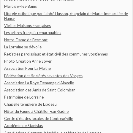
Martigny-les-Bains
Liturgie catholique par l'abbé Husson, chapelain de Marie-Immaculée de
Nancy
Vieilles Maisons Françaises
Les arbres français remarquables
Notre-Dame de Bermont
La Lorraine se dévoile
Registres paroissiaux et état civil des communes vosgiennes
Photo Création Anne Soyer
Association Pour La Mothe
Fédération des Sociétés savantes des Vosges
Association La Roye Demange d'Ainvelle
Association des Amis de Saint-Colomban
Patrimoine de Lorraine
Chapelle templière de Libdeau
Hôtel du Faune à Châtillon-sur-Saône
Cercle d'études locales de Contrexéville
Académie de Stanislas
Aux Alérions d'argent : héraldique et histoire de Lorraine