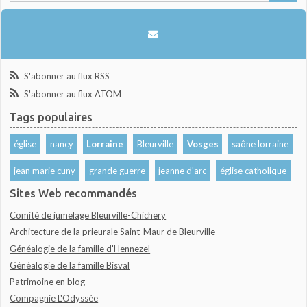
S'abonner au flux RSS
S'abonner au flux ATOM
Tags populaires
église
nancy
Lorraine
Bleurville
Vosges
saône lorraine
jean marie cuny
grande guerre
jeanne d'arc
église catholique
Sites Web recommandés
Comité de jumelage Bleurville-Chichery
Architecture de la prieurale Saint-Maur de Bleurville
Généalogie de la famille d'Hennezel
Généalogie de la famille Bisval
Patrimoine en blog
Compagnie L'Odyssée