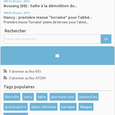
00h15
29
janv. 2019
Bussang (88) : halte à la démolition du...
00h00
28
janv. 2019
Nancy : première messe "lorraine" pour l'abbé...
Première messe "lorraine" pleine de ferveur pour l'abbé...
Rechercher
S'abonner au flux RSS
S'abonner au flux ATOM
Tags populaires
Bleurville
nancy
église
jean marie cuny
jeanne d'arc
grande guerre
église catholique
Lorraine
Vosges