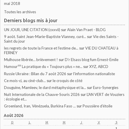
mai 2018
Toutes les archives
Derniers blogs mis à jour
UN JOUR, UNE CITATION (cxxvii)
sur
Alain Van Praet - BLOG
9 août. Saint Jean-Marie-Baptiste Vianney, curé...
sur
Vie des Saints -
Saint du jour
les regrets de toute la France et l'estime de...
sur
VIE DU CHATEAU à
FERNEY
Mulhouse libérée… brièvement !
sur
D'r Elsass blog fum Ernest-Emile
Humour²²² La pratique du « Toujours plus » ne...
sur
XYZ, ABCD
Russie Ukraine : Bilan du 7 août 2026
sur
l'information nationaliste
Ce mois-ci, au ciné-club...
sur
le croquis de côté
Douguine, Mamleev, le dard métaphysique et la...
sur
Euro-Synergies
Nuit Internationale de la Chauve-Souris 2026
sur
L'AN VERT de Vouziers
: écologie et...
Groenland, Iran, Vénézuela, Burkina Faso ...
sur
Poussière d'étoile
Août 2026
D
L
M
M
J
V
S
1