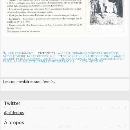
LIEN PERMANENT
CATÉGORIES :
LA VIE EN LORRAINE
,
LOISIRS ET ANIMATIONS
,
NOTRE HISTOIRE
,
NOTRE PATRIMOINE
TAGS :
LORRAINE
,
GRAND COURONNÉ
,
BATAILLE
,
GUERRE 14 18
,
SEICHAMPS
,
JEAN MARIE CUNY
,
LA NOUVELLE REVUE LORRAINE
,
FOYER
RURAL
,
LANEUVELOTTE
,
CERCLE D'HISTOIRE LOCALE
0
COMMENTAIRE
Les commentaires sont fermés.
Twitter
@blidericus
À propos