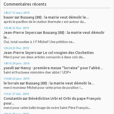
Commentaires récents
14h37
13
mars 2019
bauer
sur
Bussang (88) : la mairie veut démolir le...
après le pavillon de le station thermale c est autour du...
12h48
23
févr. 2019
Jean-Pierre Snyers
sur
Bussang (88) : la mairie veut démolir
le...
Oui, total soutien à J-F Michel! Une pétition ne...
12h24
23
févr. 2019
Jean-Pierre Snyers
sur
Le col vosgien des Clochettes
Merci pour ces deux articles consacrés à deux cols de...
14h16
29
janv. 2019
yseult
sur
Nancy : première messe "lorraine" pour l'abbé...
Saint et fructueux ministère cher abbé ! UDP+
11h08
22
janv. 2019
le lorrain
sur
Bussang (88) : la mairie veut démolir le...
merci monsieur Michel pour cette prise de position !...
11h21
27
déc. 2018
Constantin
sur
Bénédiction Urbi et Orbi du pape François
pour...
merci pour cette belle image de notre Saint-Père François...
13h16
29
nov. 2018