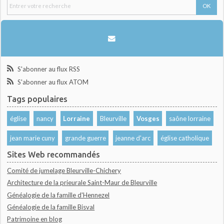
S'abonner au flux RSS
S'abonner au flux ATOM
Tags populaires
église
nancy
Lorraine
Bleurville
Vosges
saône lorraine
jean marie cuny
grande guerre
jeanne d'arc
église catholique
Sites Web recommandés
Comité de jumelage Bleurville-Chichery
Architecture de la prieurale Saint-Maur de Bleurville
Généalogie de la famille d'Hennezel
Généalogie de la famille Bisval
Patrimoine en blog