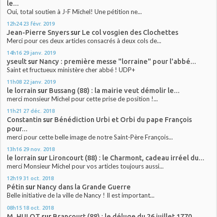
le...
Oui, total soutien à J-F Michel! Une pétition ne...
12h24
23
févr. 2019
Jean-Pierre Snyers
sur
Le col vosgien des Clochettes
Merci pour ces deux articles consacrés à deux cols de...
14h16
29
janv. 2019
yseult
sur
Nancy : première messe "lorraine" pour l'abbé...
Saint et fructueux ministère cher abbé ! UDP+
11h08
22
janv. 2019
le lorrain
sur
Bussang (88) : la mairie veut démolir le...
merci monsieur Michel pour cette prise de position !...
11h21
27
déc. 2018
Constantin
sur
Bénédiction Urbi et Orbi du pape François
pour...
merci pour cette belle image de notre Saint-Père François...
13h16
29
nov. 2018
le lorrain
sur
Lironcourt (88) : le Charmont, cadeau irréel du...
merci Monsieur Michel pour vos articles toujours aussi...
12h19
31
oct. 2018
Pétin
sur
Nancy dans la Grande Guerre
Belle initiative de la ville de Nancy ! Il est important...
08h15
18
oct. 2018
M. HULOT
sur
Brancourt (88) : le déluge du 26 juillet 1770