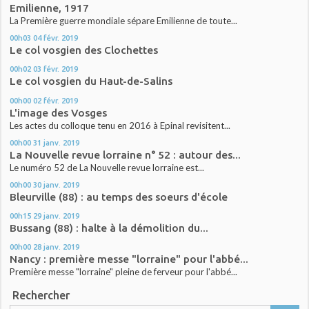
Emilienne, 1917
La Première guerre mondiale sépare Emilienne de toute...
00h03
04
févr. 2019
Le col vosgien des Clochettes
00h02
03
févr. 2019
Le col vosgien du Haut-de-Salins
00h00
02
févr. 2019
L'image des Vosges
Les actes du colloque tenu en 2016 à Epinal revisitent...
00h00
31
janv. 2019
La Nouvelle revue lorraine n° 52 : autour des...
Le numéro 52 de La Nouvelle revue lorraine est...
00h00
30
janv. 2019
Bleurville (88) : au temps des soeurs d'école
00h15
29
janv. 2019
Bussang (88) : halte à la démolition du...
00h00
28
janv. 2019
Nancy : première messe "lorraine" pour l'abbé...
Première messe "lorraine" pleine de ferveur pour l'abbé...
Rechercher