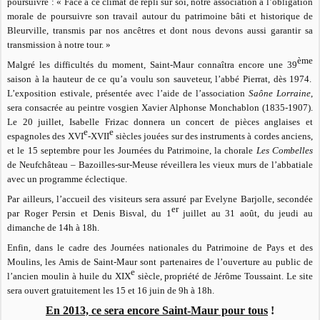
poursuivre : « Face à ce climat de repli sur soi, notre association a l’obligation
morale de poursuivre son travail autour du patrimoine bâti et historique de
Bleurville, transmis par nos ancêtres et dont nous devons aussi garantir sa
transmission à notre tour. »
ème
Malgré les difficultés du moment, Saint-Maur connaîtra encore une 39
saison à la hauteur de ce qu’a voulu son sauveteur, l’abbé Pierrat, dès 1974.
L’exposition estivale, présentée avec l’aide de l’association
Saône Lorraine
,
sera consacrée au peintre vosgien Xavier Alphonse Monchablon (1835-1907).
Le 20 juillet, Isabelle Frizac donnera un concert de pièces anglaises et
e
e
espagnoles des XVI
-XVII
siècles jouées sur des instruments à cordes anciens,
et le 15 septembre pour les Journées du Patrimoine, la chorale
Les Combelles
de Neufchâteau – Bazoilles-sur-Meuse réveillera les vieux murs de l’abbatiale
avec un programme éclectique.
Par ailleurs, l’accueil des visiteurs sera assuré par Evelyne Barjolle, secondée
er
par Roger Persin et Denis Bisval, du 1
juillet au 31 août, du jeudi au
dimanche de 14h à 18h.
Enfin, dans le cadre des Journées nationales du Patrimoine de Pays et des
Moulins, les Amis de Saint-Maur sont partenaires de l’ouverture au public de
e
l’ancien moulin à huile du XIX
siècle, propriété de Jérôme Toussaint. Le site
sera ouvert gratuitement les 15 et 16 juin de 9h à 18h.
En 2013, ce sera encore Saint-Maur pour tous
!