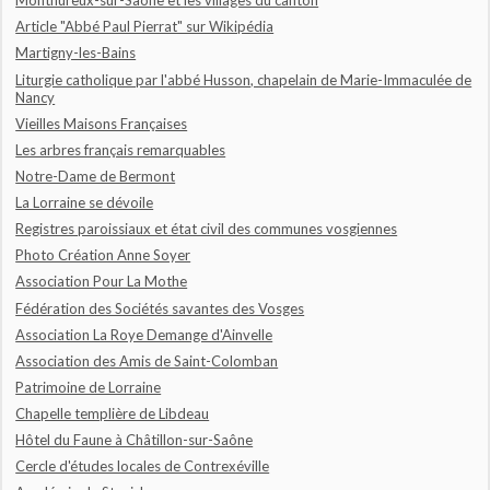
Monthureux-sur-Saône et les villages du canton
Article "Abbé Paul Pierrat" sur Wikipédia
Martigny-les-Bains
Liturgie catholique par l'abbé Husson, chapelain de Marie-Immaculée de
Nancy
Vieilles Maisons Françaises
Les arbres français remarquables
Notre-Dame de Bermont
La Lorraine se dévoile
Registres paroissiaux et état civil des communes vosgiennes
Photo Création Anne Soyer
Association Pour La Mothe
Fédération des Sociétés savantes des Vosges
Association La Roye Demange d'Ainvelle
Association des Amis de Saint-Colomban
Patrimoine de Lorraine
Chapelle templière de Libdeau
Hôtel du Faune à Châtillon-sur-Saône
Cercle d'études locales de Contrexéville