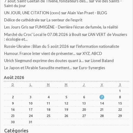
7 août. Saint Gaëtan de Thiène, fondateurs des...
sur
Vie des Saints -
Saint du jour
UN JOUR, UNE CITATION (cxxv)
sur
Alain Van Praet - BLOG
Délice de cathédrale
sur
La senteur de l'esprit
Les Jours Gris
sur
FUMIGÈNE - Derrière l'écran de fumée, la réalité
Marché du Croc' Local le 07.08.2026 à Boult
sur
L'AN VERT de Vouziers
: écologie et...
Russie-Ukraine : Bilan du 5 août 2026
sur
l'information nationaliste
Humour. France Inter vient de présenter...
sur
XYZ, ABCD
Ulrich Siegmund exprime des doutes quant à...
sur
Lionel Baland
Le Japon et l’Arabie Saoudite mettent...
sur
Euro-Synergies
Août 2026
D
L
M
M
J
V
S
1
2
3
4
5
6
7
8
9
10
11
12
13
14
15
16
17
18
19
20
21
22
23
24
25
26
27
28
29
30
31
Catégories