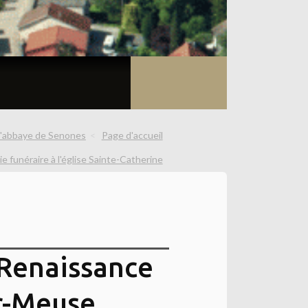
l'abbaye de Senones
Page d'accueil
e funéraire à l'église Sainte-Catherine
 Renaissance
ur-Meuse