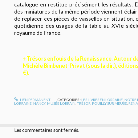
catalogue en restitue précisément les résultats. D
des miniatures de la même période viennent éclai
de replacer ces pièces de vaisselles en situation, e
quotidienne des usages de la table au XVIe sièc
royaume de France.
‡ Trésors enfouis de la Renaissance. Autour d
Michèle Bimbenet-Privat (sous la dir.), éditions 
€).
LIEN PERMANENT
CATÉGORIES :
LES LIVRES EN LORRAINE
,
NOTRE 
LORRAINE
,
NANCY
,
MUSÉE LORRAIN
,
TRÉSOR
,
POUILLY SUR MEUSE
,
RENA
Les commentaires sont fermés.