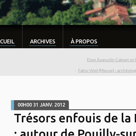
CUEIL
ARCHIVES
À PROPOS
Dom Augustin Calmet et 
Fains-Véel (Meuse) : archéologi
00H00
31
JANV. 2012
Trésors enfouis de la
: autour de Pouilly-s