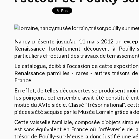
Nancy présente jusqu'au 11 mars 2012 un except
Renaissance fortuitement découvert à Pouilly
particuliers effectuant des travaux de terrassement
Le catalogue, édité à l'occasion de cette exposition
Renaissance parmi les - rares - autres trésors d
France.
En effet, de telles découvertes se produisent moins
les poinçons, cet ensemble avait été constitué ent
moitié du XVIe siècle. Classé "trésor national", cet
pièces a été acquise par le Musée Lorrain grâce à des
Cette vaisselle familiale, composée d'objets simple
est sans équivalent en France où l'orfèvrerie de la
trésor de Pouilly-sur-Meuse a donc justifié une vé