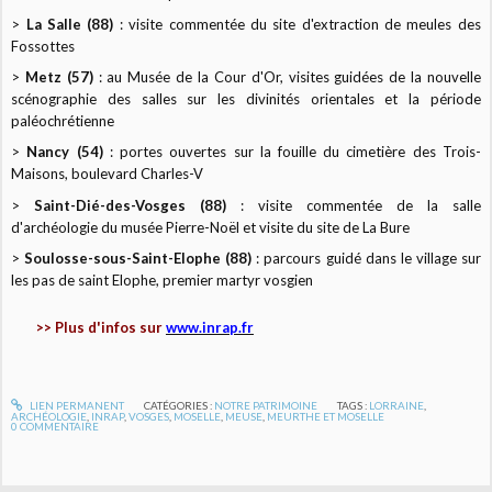
>
La Salle (88)
: visite commentée du site d'extraction de meules des
Fossottes
>
Metz (57)
: au Musée de la Cour d'Or, visites guidées de la nouvelle
scénographie des salles sur les divinités orientales et la période
paléochrétienne
>
Nancy (54)
: portes ouvertes sur la fouille du cimetière des Trois-
Maisons, boulevard Charles-V
>
Saint-Dié-des-Vosges (88)
: visite commentée de la salle
d'archéologie du musée Pierre-Noël et visite du site de La Bure
>
Soulosse-sous-Saint-Elophe (88)
: parcours guidé dans le village sur
les pas de saint Elophe, premier martyr vosgien
>> Plus d'infos sur
www.inrap.fr
LIEN PERMANENT
CATÉGORIES :
NOTRE PATRIMOINE
TAGS :
LORRAINE
,
ARCHÉOLOGIE
,
INRAP
,
VOSGES
,
MOSELLE
,
MEUSE
,
MEURTHE ET MOSELLE
0
COMMENTAIRE