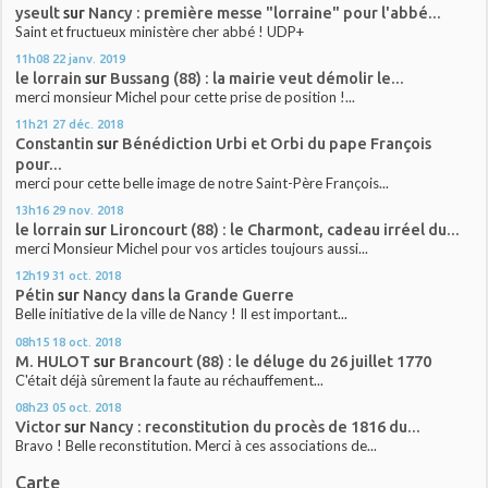
yseult
sur
Nancy : première messe "lorraine" pour l'abbé...
Saint et fructueux ministère cher abbé ! UDP+
11h08
22
janv. 2019
le lorrain
sur
Bussang (88) : la mairie veut démolir le...
merci monsieur Michel pour cette prise de position !...
11h21
27
déc. 2018
Constantin
sur
Bénédiction Urbi et Orbi du pape François
pour...
merci pour cette belle image de notre Saint-Père François...
13h16
29
nov. 2018
le lorrain
sur
Lironcourt (88) : le Charmont, cadeau irréel du...
merci Monsieur Michel pour vos articles toujours aussi...
12h19
31
oct. 2018
Pétin
sur
Nancy dans la Grande Guerre
Belle initiative de la ville de Nancy ! Il est important...
08h15
18
oct. 2018
M. HULOT
sur
Brancourt (88) : le déluge du 26 juillet 1770
C'était déjà sûrement la faute au réchauffement...
08h23
05
oct. 2018
Victor
sur
Nancy : reconstitution du procès de 1816 du...
Bravo ! Belle reconstitution. Merci à ces associations de...
Carte