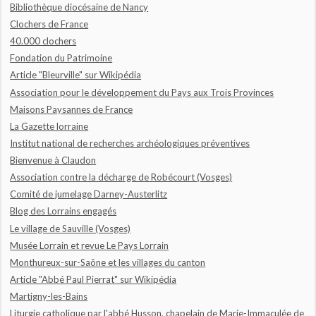
Bibliothèque diocésaine de Nancy
Clochers de France
40.000 clochers
Fondation du Patrimoine
Article "Bleurville" sur Wikipédia
Association pour le développement du Pays aux Trois Provinces
Maisons Paysannes de France
La Gazette lorraine
Institut national de recherches archéologiques préventives
Bienvenue à Claudon
Association contre la décharge de Robécourt (Vosges)
Comité de jumelage Darney-Austerlitz
Blog des Lorrains engagés
Le village de Sauville (Vosges)
Musée Lorrain et revue Le Pays Lorrain
Monthureux-sur-Saône et les villages du canton
Article "Abbé Paul Pierrat" sur Wikipédia
Martigny-les-Bains
Liturgie catholique par l'abbé Husson, chapelain de Marie-Immaculée de