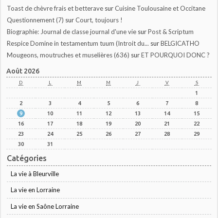
Toast de chèvre frais et betterave
sur
Cuisine Toulousaine et Occitane
Questionnement (7)
sur
Court, toujours !
Biographie: Journal de classe journal d'une vie
sur
Post & Scriptum
Respice Domine in testamentum tuum (Introit du...
sur
BELGICATHO
Mougeons, moutruches et muselières (636)
sur
ET POURQUOI DONC ?
Août 2026
D
L
M
M
J
V
S
1
2
3
4
5
6
7
8
9
10
11
12
13
14
15
16
17
18
19
20
21
22
23
24
25
26
27
28
29
30
31
Catégories
La vie à Bleurville
La vie en Lorraine
La vie en Saône Lorraine