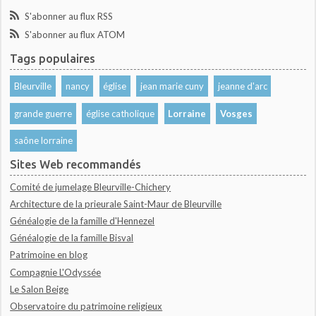
S'abonner au flux RSS
S'abonner au flux ATOM
Tags populaires
Bleurville
nancy
église
jean marie cuny
jeanne d'arc
grande guerre
église catholique
Lorraine
Vosges
saône lorraine
Sites Web recommandés
Comité de jumelage Bleurville-Chichery
Architecture de la prieurale Saint-Maur de Bleurville
Généalogie de la famille d'Hennezel
Généalogie de la famille Bisval
Patrimoine en blog
Compagnie L'Odyssée
Le Salon Beige
Observatoire du patrimoine religieux