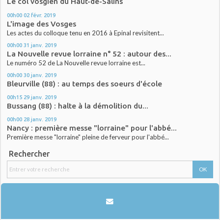
Le col vosgien du Haut-de-Salins
00h00
02
févr. 2019
L'image des Vosges
Les actes du colloque tenu en 2016 à Epinal revisitent...
00h00
31
janv. 2019
La Nouvelle revue lorraine n° 52 : autour des...
Le numéro 52 de La Nouvelle revue lorraine est...
00h00
30
janv. 2019
Bleurville (88) : au temps des soeurs d'école
00h15
29
janv. 2019
Bussang (88) : halte à la démolition du...
00h00
28
janv. 2019
Nancy : première messe "lorraine" pour l'abbé...
Première messe "lorraine" pleine de ferveur pour l'abbé...
Rechercher