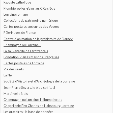
Riposte catholique
Plombières-les-Bains au XIXe siècle
Lorraine romane
Collections du patrimoine numérique
Cartes postales anciennes des Vosges
Pèlerinages de France
Centre d'animation de la préhistoire de Darney
Champagne ou Lorraine...
La sauvegarde de l'art français
Fondation Vieilles Maisons Françaises
Cartes postales de Lorraine
Vie des saints
La Nef
Société d'Histoire et d'Archéologie de la Lorraine
Jean-Pierre Snyers, le blog spirituel
Martinvelle jadis
Champagne ou Lorraine, l'album photos
Chapellenie Bhx Charles de Habsbourg-Lorraine
Les oratoires : la base de données