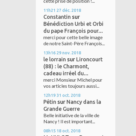
cette prise de position !...
11h21
27
déc. 2018
Constantin
sur
Bénédiction Urbi et Orbi
du pape François pour...
merci pour cette belle image
de notre Saint-Père François...
13h16
29
nov. 2018
le lorrain
sur
Lironcourt
(88) : le Charmont,
cadeau irréel du...
merci Monsieur Michel pour
vos articles toujours aussi...
12h19
31
oct. 2018
Pétin
sur
Nancy dans la
Grande Guerre
Belle initiative de la ville de
Nancy ! Il est important...
08h15
18
oct. 2018