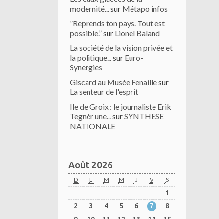
modernité...
sur
Métapo infos
”Reprends ton pays. Tout est
possible.”
sur
Lionel Baland
La société de la vision privée et
la politique...
sur
Euro-
Synergies
Giscard au Musée Fenaille
sur
La senteur de l'esprit
Ile de Groix : le journaliste Erik
Tegnér une...
sur
SYNTHESE
NATIONALE
Août 2026
D
L
M
M
J
V
S
1
2
3
4
5
6
7
8