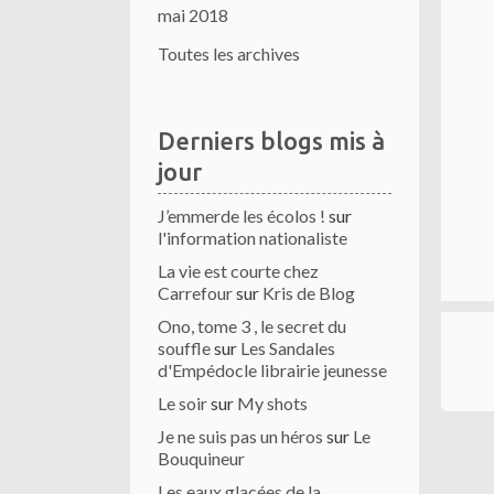
mai 2018
Toutes les archives
Derniers blogs mis à
jour
J’emmerde les écolos !
sur
l'information nationaliste
La vie est courte chez
Carrefour
sur
Kris de Blog
Ono, tome 3 , le secret du
souffle
sur
Les Sandales
d'Empédocle librairie jeunesse
Le soir
sur
My shots
Je ne suis pas un héros
sur
Le
Bouquineur
Les eaux glacées de la