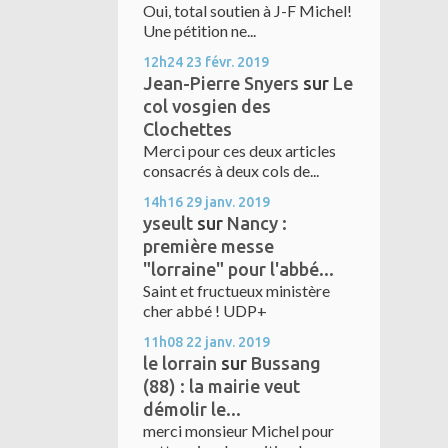
Oui, total soutien à J-F Michel!
Une pétition ne...
12h24
23
févr. 2019
Jean-Pierre Snyers
sur
Le
col vosgien des
Clochettes
Merci pour ces deux articles
consacrés à deux cols de...
14h16
29
janv. 2019
yseult
sur
Nancy :
première messe
"lorraine" pour l'abbé...
Saint et fructueux ministère
cher abbé ! UDP+
11h08
22
janv. 2019
le lorrain
sur
Bussang
(88) : la mairie veut
démolir le...
merci monsieur Michel pour