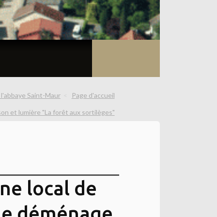
l'abbaye Saint-Maur
Page d'accueil
son et lumière "La forêt aux sortilèges"
ne local de
ne déménage