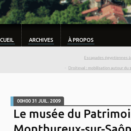
CUEIL
ARCHIVES
À PROPOS
Escapades égyptiennes à 
Droiteval : mobilisation autour du 
00H00
31
JUIL. 2009
Le musée du Patrimoi
Monthureux-sur-Saô