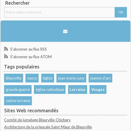
Rechercher
S'abonner au flux RSS
S'abonner au flux ATOM
Tags populaires
Bleurville
nancy
église
jean marie cuny
jeanne d'arc
grande guerre
église catholique
Lorraine
Vosges
saône lorraine
Sites Web recommandés
Comité de jumelage Bleurville-Chichery
Architecture de la prieurale Saint-Maur de Bleurville