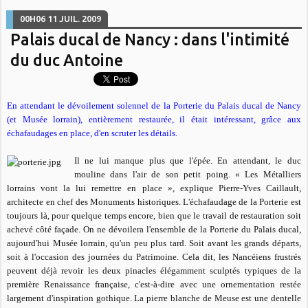
00H06
11
JUIL. 2009
Palais ducal de Nancy : dans l'intimité
du duc Antoine
En attendant le dévoilement solennel de la Porterie du Palais ducal de Nancy
(et Musée lorrain), entièrement restaurée, il était intéressant, grâce aux
échafaudages en place, d'en scruter les détails.
Il ne lui manque plus que l'épée. En attendant, le duc
mouline dans l'air de son petit poing. «
Les Métalliers
lorrains vont la lui remettre en place »
, explique Pierre-Yves Caillault,
architecte en chef des Monuments historiques. L'échafaudage de la Porterie est
toujours là, pour quelque temps encore, bien que le travail de restauration soit
achevé côté façade. On ne dévoilera l'ensemble de la Porterie du Palais ducal,
aujourd'hui Musée lorrain, qu'un peu plus tard. Soit avant les grands départs,
soit à l'occasion des journées du Patrimoine. Cela dit, les Nancéiens frustrés
peuvent déjà revoir les deux pinacles élégamment sculptés typiques de la
première Renaissance française, c'est-à-dire avec une ornementation restée
largement d'inspiration gothique. La pierre blanche de Meuse est une dentelle