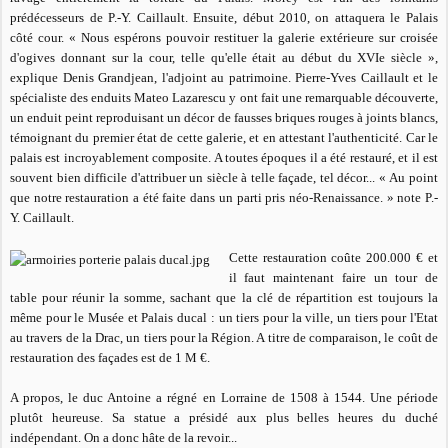
prédécesseurs de P.-Y. Caillault. Ensuite, début 2010, on attaquera le Palais
côté cour. «
Nous espérons pouvoir restituer la galerie extérieure sur croisée
d'ogives donnant sur la cour, telle qu'elle était au début du XVIe siècle »
,
explique Denis Grandjean, l'adjoint au patrimoine. Pierre-Yves Caillault et le
spécialiste des enduits Mateo Lazarescu y ont fait une remarquable découverte,
un enduit peint reproduisant un décor de fausses briques rouges à joints blancs,
témoignant du premier état de cette galerie, et en attestant l'authenticité. Car le
palais est incroyablement composite. A toutes époques il a été restauré, et il est
souvent bien difficile d'attribuer un siècle à telle façade, tel décor... «
Au point
que notre restauration a été faite dans un parti pris néo-Renaissance. »
note P.-
Y. Caillault.
Cette restauration coûte 200.000 € et
il faut maintenant faire un tour de
table pour réunir la somme, sachant que la clé de répartition est toujours la
même pour le Musée et Palais ducal : un tiers pour la ville, un tiers pour l'Etat
au travers de la Drac, un tiers pour la Région. A titre de comparaison, le coût de
restauration des façades est de 1 M €.
A propos, le duc Antoine a régné en Lorraine de 1508 à 1544. Une période
plutôt heureuse. Sa statue a présidé aux plus belles heures du duché
indépendant. On a donc hâte de la revoir...