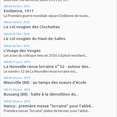
00h00
05
févr. 2019
Emilienne, 1917
La Première guerre mondiale sépare Emilienne de toute...
00h03
04
févr. 2019
Le col vosgien des Clochettes
00h02
03
févr. 2019
Le col vosgien du Haut-de-Salins
00h00
02
févr. 2019
L'image des Vosges
Les actes du colloque tenu en 2016 à Epinal revisitent...
00h00
31
janv. 2019
La Nouvelle revue lorraine n° 52 : autour des...
Le numéro 52 de La Nouvelle revue lorraine est...
00h00
30
janv. 2019
Bleurville (88) : au temps des soeurs d'école
00h15
29
janv. 2019
Bussang (88) : halte à la démolition du...
00h00
28
janv. 2019
Nancy : première messe "lorraine" pour l'abbé...
Première messe "lorraine" pleine de ferveur pour l'abbé...