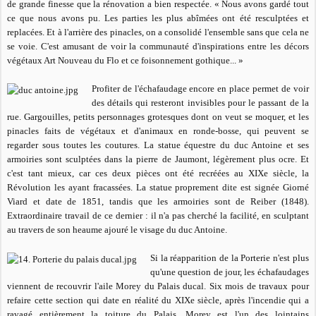
de grande finesse que la rénovation a bien respectée.
« Nous avons gardé tout
ce que nous avons pu. Les parties les plus abîmées ont été resculptées et
replacées. Et à l'arrière des pinacles, on a consolidé l'ensemble sans que cela ne
se voie. C'est amusant de voir la communauté d'inspirations entre les décors
végétaux Art Nouveau du
Flo
et ce foisonnement gothique... »
Profiter de l'échafaudage encore en place permet de voir
des détails qui resteront invisibles pour le passant de la
rue. Gargouilles, petits personnages grotesques dont on veut se moquer, et les
pinacles faits de végétaux et d'animaux en ronde-bosse, qui peuvent se
regarder sous toutes les coutures. La statue équestre du duc Antoine et ses
armoiries sont sculptées dans la pierre de Jaumont, légèrement plus ocre. Et
c'est tant mieux, car ces deux pièces ont été recréées au XIXe siècle, la
Révolution les ayant fracassées. La statue proprement dite est signée Giorné
Viard et date de 1851, tandis que les armoiries sont de Reiber (1848).
Extraordinaire travail de ce dernier : il n'a pas cherché la facilité, en sculptant
au travers de son heaume ajouré le visage du duc Antoine.
Si la réapparition de la Porterie n'est plus
qu'une question de jour, les échafaudages
viennent de recouvrir l'aile Morey du Palais ducal. Six mois de travaux pour
refaire cette section qui date en réalité du XIXe siècle, après l'incendie qui a
ravagé entièrement la toiture du Palais. Morey est l'un des lointains