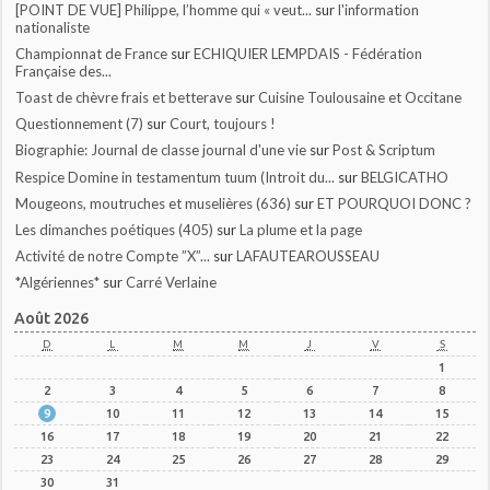
[POINT DE VUE] Philippe, l’homme qui « veut...
sur
l'information
nationaliste
Championnat de France
sur
ECHIQUIER LEMPDAIS - Fédération
Française des...
Toast de chèvre frais et betterave
sur
Cuisine Toulousaine et Occitane
Questionnement (7)
sur
Court, toujours !
Biographie: Journal de classe journal d'une vie
sur
Post & Scriptum
Respice Domine in testamentum tuum (Introit du...
sur
BELGICATHO
Mougeons, moutruches et muselières (636)
sur
ET POURQUOI DONC ?
Les dimanches poétiques (405)
sur
La plume et la page
Activité de notre Compte ”X”...
sur
LAFAUTEAROUSSEAU
*Algériennes*
sur
Carré Verlaine
Août 2026
D
L
M
M
J
V
S
1
2
3
4
5
6
7
8
9
10
11
12
13
14
15
16
17
18
19
20
21
22
23
24
25
26
27
28
29
30
31