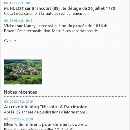
08h15
18
oct. 2018
M. HULOT
sur
Brancourt (88) : le déluge du 26 juillet 1770
C'était déjà sûrement la faute au réchauffement...
08h23
05
oct. 2018
Victor
sur
Nancy : reconstitution du procès de 1816 du...
Bravo ! Belle reconstitution. Merci à ces associations de...
Carte
Notes récentes
00h00
20
févr. 2019
Au revoir le blog "Histoire & Patrimoine...
Après 12 années de publications d'informations...
00h00
20
févr. 2019
Bleurville, d'hier... pour demain : votre...
Bleurville, vue aérienne, juillet 2014 [cl. G....