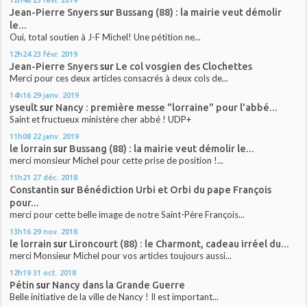
Jean-Pierre Snyers
sur
Bussang (88) : la mairie veut démolir
le...
Oui, total soutien à J-F Michel! Une pétition ne...
12h24
23
févr. 2019
Jean-Pierre Snyers
sur
Le col vosgien des Clochettes
Merci pour ces deux articles consacrés à deux cols de...
14h16
29
janv. 2019
yseult
sur
Nancy : première messe "lorraine" pour l'abbé...
Saint et fructueux ministère cher abbé ! UDP+
11h08
22
janv. 2019
le lorrain
sur
Bussang (88) : la mairie veut démolir le...
merci monsieur Michel pour cette prise de position !...
11h21
27
déc. 2018
Constantin
sur
Bénédiction Urbi et Orbi du pape François
pour...
merci pour cette belle image de notre Saint-Père François...
13h16
29
nov. 2018
le lorrain
sur
Lironcourt (88) : le Charmont, cadeau irréel du...
merci Monsieur Michel pour vos articles toujours aussi...
12h19
31
oct. 2018
Pétin
sur
Nancy dans la Grande Guerre
Belle initiative de la ville de Nancy ! Il est important...