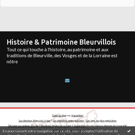
Histoire & Patrimoine Bleurvillois
Tout ce qui touche à l'histoire, au patrimoine et aux
traditions de Bleurville, des Vosges et de la Lorraine est
nôtre
Créer un blog
sur
Hautetfort
Les derniers blogs mis à jour
|
Les dernières notes publiées
|
Les tags les plus populaires
Déclarer un contenu illicite
|
Mentions légales de ce blog
|
Hautetfort
est une marque déposée de la société
En poursuivant votre navigation sur ce site, vous acceptez l'utilisation de
talkSpirit | Créez votre
blog
!