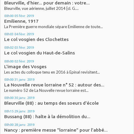
Bleurville, d'hier... pour demain : votre...
Bleurville, vue aérienne, juillet 2014 [cl. G....
00h00
05
févr. 2019
Emilienne, 1917
La Première guerre mondiale sépare Emilienne de toute...
00h03
04
févr. 2019
Le col vosgien des Clochettes
00h02
03
févr. 2019
Le col vosgien du Haut-de-Salins
00h00
02
févr. 2019
L'image des Vosges
Les actes du colloque tenu en 2016 à Epinal revisitent...
00h00
31
janv. 2019
La Nouvelle revue lorraine n° 52 : autour des...
Le numéro 52 de La Nouvelle revue lorraine est...
00h00
30
janv. 2019
Bleurville (88) : au temps des soeurs d'école
00h15
29
janv. 2019
Bussang (88) : halte à la démolition du...
00h00
28
janv. 2019
Nancy : première messe "lorraine" pour l'abbé...