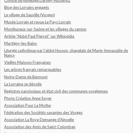
Comité de jumelage Darney-Austerlitz
Blog des Lorrains engagés
Le village de Sauville (Vosges)
Musée Lorrain et revue Le Pays Lorrain
Monthureux-sur-Saône et les villages du canton
Article "Abbé Paul Pierrat" sur Wikipédia
Martigny-les-Bains
Liturgie catholique par l'abbé Husson, chapelain de Marie-Immaculée de
Nancy
Vieilles Maisons Françaises
Les arbres français remarquables
Notre-Dame de Bermont
La Lorraine se dévoile
Registres paroissiaux et état civil des communes vosgiennes
Photo Création Anne Soyer
Association Pour La Mothe
Fédération des Sociétés savantes des Vosges
Association La Roye Demange d'Ainvelle
Association des Amis de Saint-Colomban