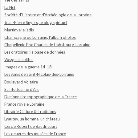
Vie des saints
La Nef
Société d'Histoire et d'Archéologie de la Lorraine
Jean-Pierre Snyers, le blog spirituel
Martinvelle jadis
Champagne ou Lorraine, l'album photos
Chapellenie Bhx Charles de Habsbourg-Lorraine
Les oratoires : la base de données
Vosges Insolites
Images de la guerre 14-18
Les Amis de Saint-Nicolas-des-Lorrains
Boulevard Voltaire
Sainte Jeanne d'Arc
Dictionnaire topographique de la France
France royale Lorraine
Librairie Culture & Traditions
Lyautey, un homme, un château
Cercle Robert de Baudricourt
Les oeuvres des musées de France