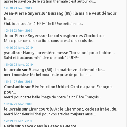
après le pavillon de le station thermale c est autour du...
12h48
23
févr. 2019
Jean-Pierre Snyers
sur
Bussang (88) : la mairie veut démolir
le...
Oui, total soutien à J-F Michel! Une pétition ne...
12h24
23
févr. 2019
Jean-Pierre Snyers
sur
Le col vosgien des Clochettes
Merci pour ces deux articles consacrés à deux cols de...
14h16
29
janv. 2019
yseult
sur
Nancy : première messe "lorraine" pour l'abbé...
Saint et fructueux ministère cher abbé ! UDP+
11h08
22
janv. 2019
le lorrain
sur
Bussang (88) : la mairie veut démolir le...
merci monsieur Michel pour cette prise de position !...
11h21
27
déc. 2018
Constantin
sur
Bénédiction Urbi et Orbi du pape François
pour...
merci pour cette belle image de notre Saint-Père François...
13h16
29
nov. 2018
le lorrain
sur
Lironcourt (88) : le Charmont, cadeau irréel du...
merci Monsieur Michel pour vos articles toujours aussi...
12h19
31
oct. 2018
Pétin
sur
Nancy dans la Grande Guerre