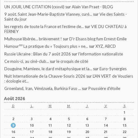
UN JOUR, UNE CITATION (cxxvii)
sur
Alain Van Praet - BLOG
9 août. Saint Jean-Marie-Baptiste Vianney, curé...
sur
Vie des Saints -
Saint du jour
les regrets de toute la France et l'estime de...
sur
VIE DU CHATEAU à
FERNEY
Mulhouse libérée… brièvement !
sur
D'r Elsass blog fum Ernest-Emile
Humour²²² La pratique du « Toujours plus » ne...
sur
XYZ, ABCD
Russie Ukraine : Bilan du 7 août 2026
sur
l'information nationaliste
Ce mois-ci, au ciné-club...
sur
le croquis de côté
Douguine, Mamleev, le dard métaphysique et la...
sur
Euro-Synergies
Nuit Internationale de la Chauve-Souris 2026
sur
L'AN VERT de Vouziers
: écologie et...
Groenland, Iran, Vénézuela, Burkina Faso ...
sur
Poussière d'étoile
Août 2026
D
L
M
M
J
V
S
1
2
3
4
5
6
7
8
9
10
11
12
13
14
15
16
17
18
19
20
21
22