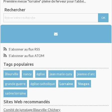
Première messe "lorraine" pleine de ferveur pour l'abbé...
Rechercher
S'abonner au flux RSS
S'abonner au flux ATOM
Tags populaires
Bleurville
nancy
église
jean marie cuny
jeanne d'arc
grande guerre
église catholique
Lorraine
Vosges
saône lorraine
Sites Web recommandés
Comité de jumelage Bleurville-Chichery