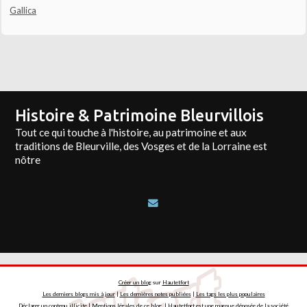
Gallica
Histoire & Patrimoine Bleurvillois
Tout ce qui touche à l'histoire, au patrimoine et aux
traditions de Bleurville, des Vosges et de la Lorraine est
nôtre
Créer un blog
sur
Hautetfort
Les derniers blogs mis à jour
|
Les dernières notes publiées
|
Les tags les plus populaires
Déclarer un contenu illicite
|
Mentions légales de ce blog
|
Hautetfort
est une marque déposée de la société