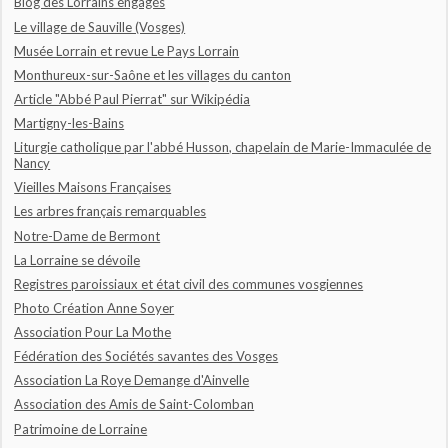
Blog des Lorrains engagés
Le village de Sauville (Vosges)
Musée Lorrain et revue Le Pays Lorrain
Monthureux-sur-Saône et les villages du canton
Article "Abbé Paul Pierrat" sur Wikipédia
Martigny-les-Bains
Liturgie catholique par l'abbé Husson, chapelain de Marie-Immaculée de
Nancy
Vieilles Maisons Françaises
Les arbres français remarquables
Notre-Dame de Bermont
La Lorraine se dévoile
Registres paroissiaux et état civil des communes vosgiennes
Photo Création Anne Soyer
Association Pour La Mothe
Fédération des Sociétés savantes des Vosges
Association La Roye Demange d'Ainvelle
Association des Amis de Saint-Colomban
Patrimoine de Lorraine