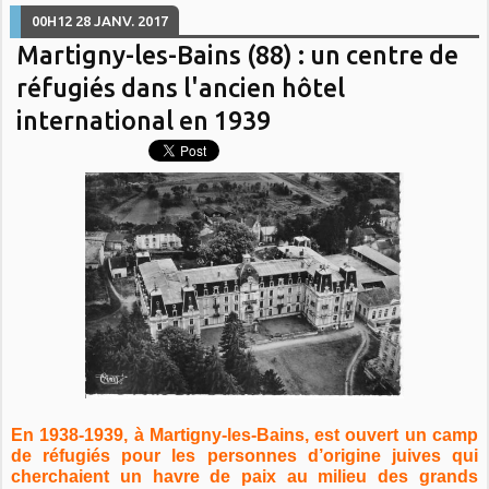
00H12
28
JANV. 2017
Martigny-les-Bains (88) : un centre de
réfugiés dans l'ancien hôtel
international en 1939
En 1938-1939, à Martigny-les-Bains, est ouvert un camp
de réfugiés pour les personnes d’origine juives qui
cherchaient un havre de paix au milieu des grands