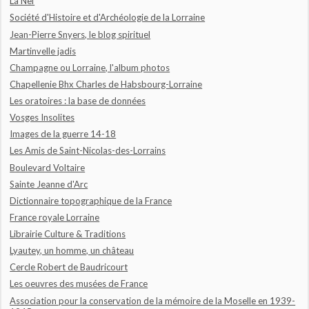
La Nef
Société d'Histoire et d'Archéologie de la Lorraine
Jean-Pierre Snyers, le blog spirituel
Martinvelle jadis
Champagne ou Lorraine, l'album photos
Chapellenie Bhx Charles de Habsbourg-Lorraine
Les oratoires : la base de données
Vosges Insolites
Images de la guerre 14-18
Les Amis de Saint-Nicolas-des-Lorrains
Boulevard Voltaire
Sainte Jeanne d'Arc
Dictionnaire topographique de la France
France royale Lorraine
Librairie Culture & Traditions
Lyautey, un homme, un château
Cercle Robert de Baudricourt
Les oeuvres des musées de France
Association pour la conservation de la mémoire de la Moselle en 1939-