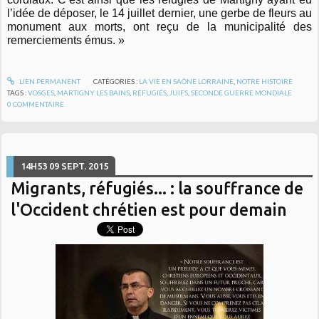
l’idée de déposer, le 14 juillet dernier, une gerbe de fleurs au
monument aux morts, ont reçu de la municipalité des
remerciements émus. »
LIEN PERMANENT
CATÉGORIES :
LA VIE EN SAÔNE LORRAINE
,
NOTRE HISTOIRE
TAGS :
VOSGES
,
MARTIGNY LES BAINS
,
RÉFUGIÉS
,
JUIFS
,
SECONDE GUERRE MONDIALE
0
COMMENTAIRE
14H53
09
SEPT. 2015
Migrants, réfugiés... : la souffrance de
l'Occident chrétien est pour demain