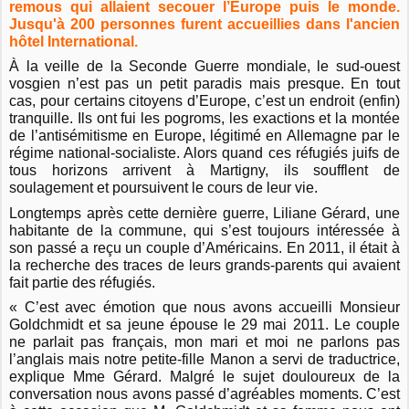
remous qui allaient secouer l’Europe puis le monde.
Jusqu'à 200 personnes furent accueillies dans l'ancien
hôtel International.
À la veille de la Seconde Guerre mondiale, le sud-ouest
vosgien n’est pas un petit paradis mais presque. En tout
cas, pour certains citoyens d’Europe, c’est un endroit (enfin)
tranquille. Ils ont fui les pogroms, les exactions et la montée
de l’antisémitisme en Europe, légitimé en Allemagne par le
régime national-socialiste. Alors quand ces réfugiés juifs de
tous horizons arrivent à Martigny, ils soufflent de
soulagement et poursuivent le cours de leur vie.
Longtemps après cette dernière guerre, Liliane Gérard, une
habitante de la commune, qui s’est toujours intéressée à
son passé a reçu un couple d’Américains. En 2011, il était à
la recherche des traces de leurs grands-parents qui avaient
fait partie des réfugiés.
« C’est avec émotion que nous avons accueilli Monsieur
Goldchmidt et sa jeune épouse le 29 mai 2011. Le couple
ne parlait pas français, mon mari et moi ne parlons pas
l’anglais mais notre petite-fille Manon a servi de traductrice,
explique M
me
Gérard. Malgré le sujet douloureux de la
conversation nous avons passé d’agréables moments. C’est