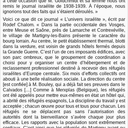
à cette occasion que M. Goldchmidt et sa femme nous ont
remis le journal israélite de 1938-1939. À l’époque, nous
ignorions tout des faits qui s’étaient déroulés. »
Voici ce que dit ce journal « L’univers israélite », écrit par
Rodef Chalom. « Dans la partie occidentale des Vosges,
entre Meuse et Saône, près de Lamarche et Contrexéville,
le village de Martigny-les-Bains présente le caractère du
bourg lorrain. Au centre, le petit établissement thermal, blotti
dans la verdure, est voisin de grands hôtels fermés depuis
la Grande Guerre. C’est l’un de ces imposants édifices, avec
son parc ombreux, que le groupement de coordination a
choisi pour y organiser un centre d’hébergement et de
reclassement professionnel destiné à recevoir des réfugiés
israélites d’Europe centrale. Six mois d’efforts collectifs ont
abouti à une belle réalisation sociale. La direction du centre
[est confiée] à M. Bouley, qui a déjà fait ses preuves dans le
Calvados […] Comme à Merxplas (Belgique), les réfugiés
ont été appelés pour mettre eux-mêmes en état un hôtel qui,
a abrité des réfugiés espagnols, La discipline du travail y est
acceptée ; chacun œuvre pour tous et tous pour chacun. Les
réfugiés ne se déplacent pas sans l’autorisation des
autorités dont la bienveillance s’avère chaque jour plus
efficace. Les rapports avec la population sont extrêmement
cordiaux. C’est ainsi que les réfugiés de Martigny ayant eu