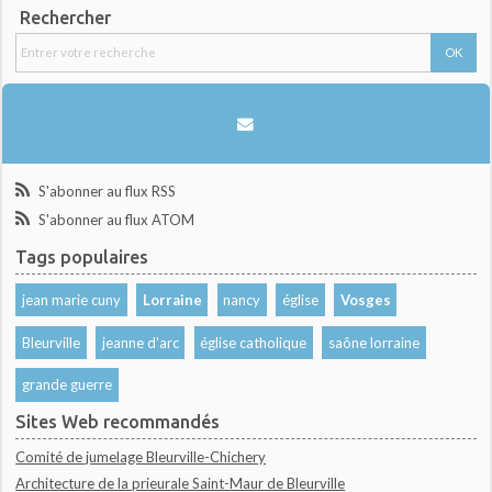
Rechercher
S'abonner au flux RSS
S'abonner au flux ATOM
Tags populaires
jean marie cuny
Lorraine
nancy
église
Vosges
Bleurville
jeanne d'arc
église catholique
saône lorraine
grande guerre
Sites Web recommandés
Comité de jumelage Bleurville-Chichery
Architecture de la prieurale Saint-Maur de Bleurville