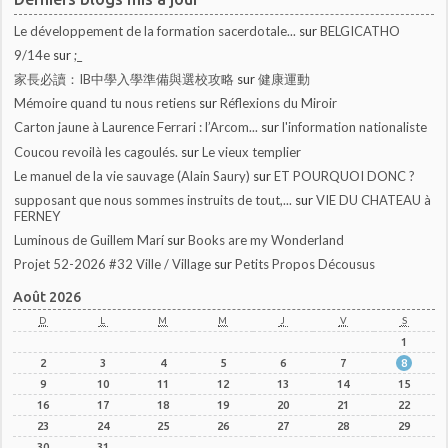
Le développement de la formation sacerdotale...
sur
BELGICATHO
9/14e
sur
;_
家長必讀：IB中學入學準備與選校攻略
sur
健康運動
Mémoire quand tu nous retiens
sur
Réflexions du Miroir
Carton jaune à Laurence Ferrari : l’Arcom...
sur
l'information nationaliste
Coucou revoilà les cagoulés.
sur
Le vieux templier
Le manuel de la vie sauvage (Alain Saury)
sur
ET POURQUOI DONC ?
supposant que nous sommes instruits de tout,...
sur
VIE DU CHATEAU à
FERNEY
Luminous de Guillem Marí
sur
Books are my Wonderland
Projet 52-2026 #32 Ville / Village
sur
Petits Propos Décousus
Août 2026
D
L
M
M
J
V
S
1
2
3
4
5
6
7
8
9
10
11
12
13
14
15
16
17
18
19
20
21
22
23
24
25
26
27
28
29
30
31