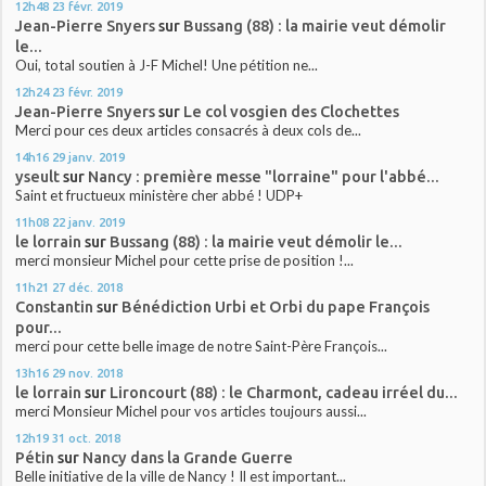
12h48
23
févr. 2019
Jean-Pierre Snyers
sur
Bussang (88) : la mairie veut démolir
le...
Oui, total soutien à J-F Michel! Une pétition ne...
12h24
23
févr. 2019
Jean-Pierre Snyers
sur
Le col vosgien des Clochettes
Merci pour ces deux articles consacrés à deux cols de...
14h16
29
janv. 2019
yseult
sur
Nancy : première messe "lorraine" pour l'abbé...
Saint et fructueux ministère cher abbé ! UDP+
11h08
22
janv. 2019
le lorrain
sur
Bussang (88) : la mairie veut démolir le...
merci monsieur Michel pour cette prise de position !...
11h21
27
déc. 2018
Constantin
sur
Bénédiction Urbi et Orbi du pape François
pour...
merci pour cette belle image de notre Saint-Père François...
13h16
29
nov. 2018
le lorrain
sur
Lironcourt (88) : le Charmont, cadeau irréel du...
merci Monsieur Michel pour vos articles toujours aussi...
12h19
31
oct. 2018
Pétin
sur
Nancy dans la Grande Guerre
Belle initiative de la ville de Nancy ! Il est important...