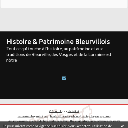
Histoire & Patrimoine Bleurvillois
Tout ce qui touche à l'histoire, au patrimoine et aux
traditions de Bleurville, des Vosges et de la Lorraine est
nôtre
Créer un blog
sur
Hautetfort
Les derniers blogs mis à jour
|
Les dernières notes publiées
|
Les tags les plus populaires
Déclarer un contenu illicite
|
Mentions légales de ce blog
|
Hautetfort
est une marque déposée de la société
En poursuivant votre navigation sur ce site, vous acceptez l'utilisation de
talkSpirit | Créez votre
blog
!