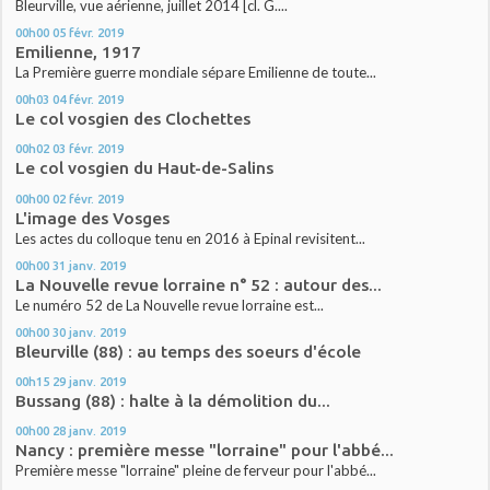
Bleurville, vue aérienne, juillet 2014 [cl. G....
00h00
05
févr. 2019
Emilienne, 1917
La Première guerre mondiale sépare Emilienne de toute...
00h03
04
févr. 2019
Le col vosgien des Clochettes
00h02
03
févr. 2019
Le col vosgien du Haut-de-Salins
00h00
02
févr. 2019
L'image des Vosges
Les actes du colloque tenu en 2016 à Epinal revisitent...
00h00
31
janv. 2019
La Nouvelle revue lorraine n° 52 : autour des...
Le numéro 52 de La Nouvelle revue lorraine est...
00h00
30
janv. 2019
Bleurville (88) : au temps des soeurs d'école
00h15
29
janv. 2019
Bussang (88) : halte à la démolition du...
00h00
28
janv. 2019
Nancy : première messe "lorraine" pour l'abbé...
Première messe "lorraine" pleine de ferveur pour l'abbé...