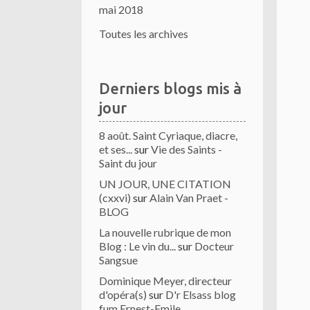
mai 2018
Toutes les archives
Derniers blogs mis à
jour
8 août. Saint Cyriaque, diacre,
et ses...
sur
Vie des Saints -
Saint du jour
UN JOUR, UNE CITATION
(cxxvi)
sur
Alain Van Praet -
BLOG
La nouvelle rubrique de mon
Blog : Le vin du...
sur
Docteur
Sangsue
Dominique Meyer, directeur
d'opéra(s)
sur
D'r Elsass blog
fum Ernest-Emile