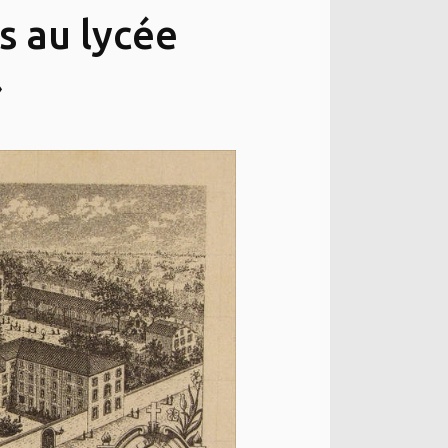
s au lycée
»