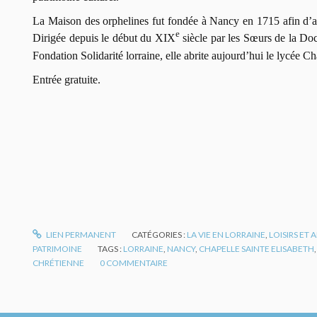
La Maison des orphelines fut fondée à Nancy en 1715 afin d’acc
e
Dirigée depuis le début du XIX
siècle par les Sœurs de la Doct
Fondation Solidarité lorraine, elle abrite aujourd’hui le lycée C
Entrée gratuite.
LIEN PERMANENT
CATÉGORIES :
LA VIE EN LORRAINE
,
LOISIRS ET
PATRIMOINE
TAGS :
LORRAINE
,
NANCY
,
CHAPELLE SAINTE ELISABETH
CHRÉTIENNE
0
COMMENTAIRE