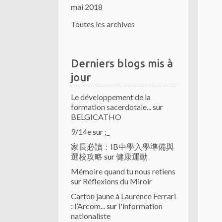
mai 2018
Toutes les archives
Derniers blogs mis à
jour
Le développement de la
formation sacerdotale...
sur
BELGICATHO
9/14e
sur
;_
家長必讀：IB中學入學準備與
選校攻略
sur
健康運動
Mémoire quand tu nous retiens
sur
Réflexions du Miroir
Carton jaune à Laurence Ferrari
: l’Arcom...
sur
l'information
nationaliste