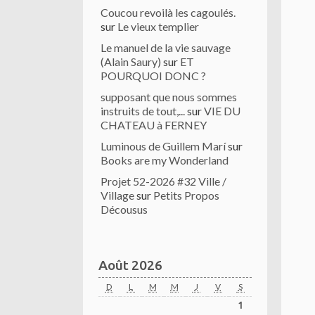
Coucou revoilà les cagoulés.
sur
Le vieux templier
Le manuel de la vie sauvage
(Alain Saury)
sur
ET
POURQUOI DONC ?
supposant que nous sommes
instruits de tout,...
sur
VIE DU
CHATEAU à FERNEY
Luminous de Guillem Marí
sur
Books are my Wonderland
Projet 52-2026 #32 Ville /
Village
sur
Petits Propos
Décousus
Août 2026
D
L
M
M
J
V
S
1