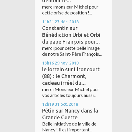
démolir le...
merci monsieur Michel pour
cette prise de position !...
11h21
27
déc. 2018
Constantin
sur
Bénédiction Urbi et Orbi
du pape François pour...
merci pour cette belle image
de notre Saint-Père François...
13h16
29
nov. 2018
le lorrain
sur
Lironcourt
(88) : le Charmont,
cadeau irréel du...
merci Monsieur Michel pour
vos articles toujours aussi...
12h19
31
oct. 2018
Pétin
sur
Nancy dans la
Grande Guerre
Belle initiative de la ville de
Nancy ! Il est important...