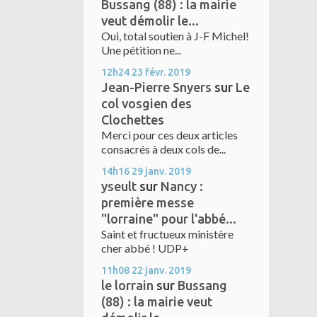
Bussang (88) : la mairie
veut démolir le...
Oui, total soutien à J-F Michel!
Une pétition ne...
12h24
23
févr. 2019
Jean-Pierre Snyers
sur
Le
col vosgien des
Clochettes
Merci pour ces deux articles
consacrés à deux cols de...
14h16
29
janv. 2019
yseult
sur
Nancy :
première messe
"lorraine" pour l'abbé...
Saint et fructueux ministère
cher abbé ! UDP+
11h08
22
janv. 2019
le lorrain
sur
Bussang
(88) : la mairie veut