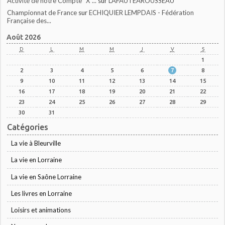
Activité de notre Compte ”X”...
sur
LAFAUTEAROUSSEAU
Championnat de France
sur
ECHIQUIER LEMPDAIS - Fédération
Française des...
Août 2026
D
L
M
M
J
V
S
1
2
3
4
5
6
7
8
9
10
11
12
13
14
15
16
17
18
19
20
21
22
23
24
25
26
27
28
29
30
31
Catégories
La vie à Bleurville
La vie en Lorraine
La vie en Saône Lorraine
Les livres en Lorraine
Loisirs et animations