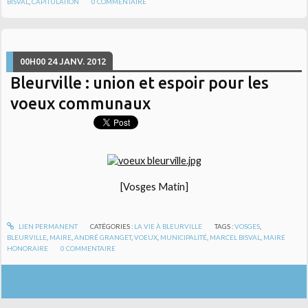
BISVAL
,
CAPITULATION
0
COMMENTAIRE
00H00
24
JANV. 2012
Bleurville : union et espoir pour les
voeux communaux
[Vosges Matin]
LIEN PERMANENT
CATÉGORIES :
LA VIE À BLEURVILLE
TAGS :
VOSGES
,
BLEURVILLE
,
MAIRE
,
ANDRÉ GRANGET
,
VOEUX
,
MUNICIPALITÉ
,
MARCEL BISVAL
,
MAIRE
HONORAIRE
0
COMMENTAIRE