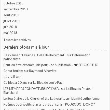
octobre 2018
septembre 2018
août 2018
juillet 2018
juin 2018
mai 2018
Toutes les archives
Derniers blogs mis à jour
Caspienne : l’Ukraine a-t-elle délibérément...
sur
l'information
nationaliste
Peut-on être excommunié pour une publication...
sur
BELGICATHO
Coeur brûlant
sur
Raymond Alcovère
III, v-viii
sur
;_
Ce blog à 20 ans
sur
Le Blog de Louis-Paul
LES MEMBRES FONDATEURS DE L'ASP...
sur
Le Blog du Pasteur
Blanchard
Le Secrétaire de la Church of the Lutheran...
sur
Identité Luthérienne
Poèmes pour petits et grands (338)
sur
ET POURQUOI DONC ?