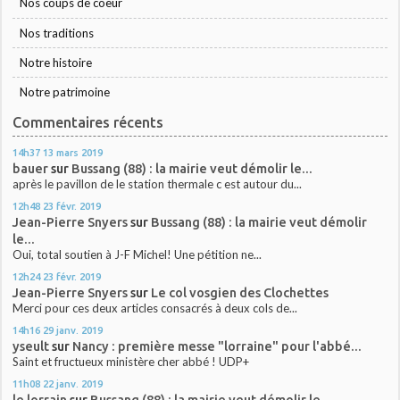
Nos coups de coeur
Nos traditions
Notre histoire
Notre patrimoine
Commentaires récents
14h37
13
mars 2019
bauer
sur
Bussang (88) : la mairie veut démolir le...
après le pavillon de le station thermale c est autour du...
12h48
23
févr. 2019
Jean-Pierre Snyers
sur
Bussang (88) : la mairie veut démolir
le...
Oui, total soutien à J-F Michel! Une pétition ne...
12h24
23
févr. 2019
Jean-Pierre Snyers
sur
Le col vosgien des Clochettes
Merci pour ces deux articles consacrés à deux cols de...
14h16
29
janv. 2019
yseult
sur
Nancy : première messe "lorraine" pour l'abbé...
Saint et fructueux ministère cher abbé ! UDP+
11h08
22
janv. 2019
le lorrain
sur
Bussang (88) : la mairie veut démolir le...