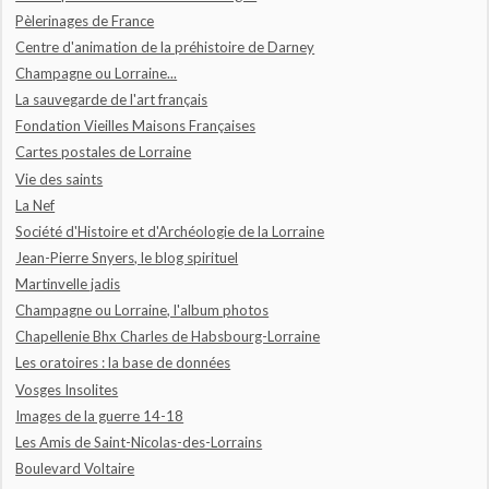
Pèlerinages de France
Centre d'animation de la préhistoire de Darney
Champagne ou Lorraine...
La sauvegarde de l'art français
Fondation Vieilles Maisons Françaises
Cartes postales de Lorraine
Vie des saints
La Nef
Société d'Histoire et d'Archéologie de la Lorraine
Jean-Pierre Snyers, le blog spirituel
Martinvelle jadis
Champagne ou Lorraine, l'album photos
Chapellenie Bhx Charles de Habsbourg-Lorraine
Les oratoires : la base de données
Vosges Insolites
Images de la guerre 14-18
Les Amis de Saint-Nicolas-des-Lorrains
Boulevard Voltaire