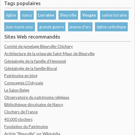
Tags populaires
église
nancy
Lorraine
Bleurville
Vosges
saône lorraine
jean marie cuny
grande guerre
jeanne d'arc
église catholique
Sites Web recommandés
Comité de jumelage Bleurville-Chichery
Architecture de la prieurale Saint-Maur de Bleurville
Généalogie de la famille d'Hennezel
Généalogie de la famille Bisval
Patrimoine en blog
Compagnie L'Odyssée
Le Salon Beige
Observatoire du patrimoine religieux
Bibliothèque diocésaine de Nancy
Clochers de France
40.000 clochers
Fondation du Patrimoine
Article "Bleurville" sur Wikipédia