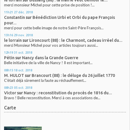
merci monsieur Michel pour cette prise de position !...
11h21
27
déc. 2018
Constantin
sur
Bénédiction Urbi et Orbi du pape François
pour...
merci pour cette belle image de notre Saint-Père François...
13h16
29
nov. 2018
le lorrain
sur
Lironcourt (88) : le Charmont, cadeau irréel du...
merci Monsieur Michel pour vos articles toujours aussi...
12h19
31
oct. 2018
Pétin
sur
Nancy dans la Grande Guerre
Belle initiative de la ville de Nancy ! Il est important...
08h15
18
oct. 2018
M. HULOT
sur
Brancourt (88) : le déluge du 26 juillet 1770
C'était déjà sûrement la faute au réchauffement...
08h23
05
oct. 2018
Victor
sur
Nancy : reconstitution du procès de 1816 du...
Bravo ! Belle reconstitution. Merci à ces associations de...
Carte