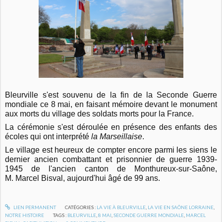
Bleurville s'est souvenu de la fin de la Seconde Guerre
mondiale ce 8 mai, en faisant mémoire devant le monument
aux morts du village des soldats morts pour la France.
La cérémonie s'est déroulée en présence des enfants des
écoles qui ont interprété
la Marseillaise
.
Le village est heureux de compter encore parmi les siens le
dernier ancien combattant et prisonnier de guerre 1939-
1945 de l'ancien canton de Monthureux-sur-Saône,
M. Marcel Bisval, aujourd'hui âgé de 99 ans.
LIEN PERMANENT
CATÉGORIES :
LA VIE À BLEURVILLE
,
LA VIE EN SAÔNE LORRAINE
,
NOTRE HISTOIRE
TAGS :
BLEURVILLE
,
8 MAI
,
SECONDE GUERRE MONDIALE
,
MARCEL