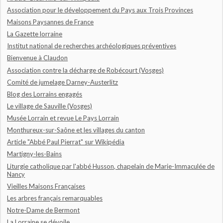
Association pour le développement du Pays aux Trois Provinces
Maisons Paysannes de France
La Gazette lorraine
Institut national de recherches archéologiques préventives
Bienvenue à Claudon
Association contre la décharge de Robécourt (Vosges)
Comité de jumelage Darney-Austerlitz
Blog des Lorrains engagés
Le village de Sauville (Vosges)
Musée Lorrain et revue Le Pays Lorrain
Monthureux-sur-Saône et les villages du canton
Article "Abbé Paul Pierrat" sur Wikipédia
Martigny-les-Bains
Liturgie catholique par l'abbé Husson, chapelain de Marie-Immaculée de
Nancy
Vieilles Maisons Françaises
Les arbres français remarquables
Notre-Dame de Bermont
La Lorraine se dévoile