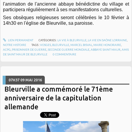
l'animation de l'ancienne abbaye bénédictine du village et
participera régulièrement à ses manifestations culturelles.
Ses obsèques religieuses seront célébrées le 10 février à
14h30 en l'église de Bleurville, sa paroisse.
LIEN PERMANENT
CATÉGORIES :
LA VIE À BLEURVILLE
,
LA VIE EN SAÔNE LORRAINE
,
NOTRE HISTOIRE
TAGS :
VOSGES
,
BLEURVILLE
,
MARCEL BISVAL
,
MAIRE HONORAIRE
,
ACPG
,
PRISONNIER DE GUERRE
,
SECONDE GUERRE MONDIALE
,
ABBAYE SAINT MAUR
,
AMIS
DE SAINT MAUR DE BLEURVILLE
0
COMMENTAIRE
07H37
09
MAI 2016
Bleurville a commémoré le 71ème
anniversaire de la capitulation
allemande