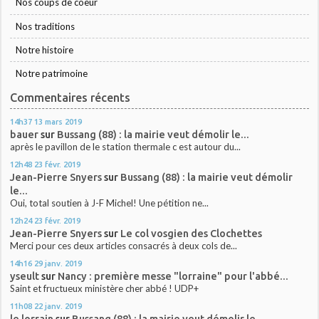
Nos coups de coeur
Nos traditions
Notre histoire
Notre patrimoine
Commentaires récents
14h37
13
mars 2019
bauer
sur
Bussang (88) : la mairie veut démolir le...
après le pavillon de le station thermale c est autour du...
12h48
23
févr. 2019
Jean-Pierre Snyers
sur
Bussang (88) : la mairie veut démolir
le...
Oui, total soutien à J-F Michel! Une pétition ne...
12h24
23
févr. 2019
Jean-Pierre Snyers
sur
Le col vosgien des Clochettes
Merci pour ces deux articles consacrés à deux cols de...
14h16
29
janv. 2019
yseult
sur
Nancy : première messe "lorraine" pour l'abbé...
Saint et fructueux ministère cher abbé ! UDP+
11h08
22
janv. 2019
le lorrain
sur
Bussang (88) : la mairie veut démolir le...