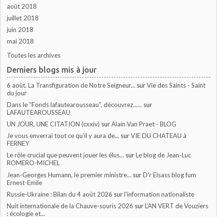
août 2018
juillet 2018
juin 2018
mai 2018
Toutes les archives
Derniers blogs mis à jour
6 août. La Transfiguration de Notre Seigneur...
sur
Vie des Saints - Saint
du jour
Dans le ”Fonds lafautearousseau”, découvrez......
sur
LAFAUTEAROUSSEAU
UN JOUR, UNE CITATION (cxxiv)
sur
Alain Van Praet - BLOG
Je vous enverrai tout ce qu’il y aura de...
sur
VIE DU CHATEAU à
FERNEY
Le rôle crucial que peuvent jouer les élus...
sur
Le blog de Jean-Luc
ROMERO-MICHEL
Jean-Georges Humann, le premier ministre...
sur
D'r Elsass blog fum
Ernest-Emile
Russie-Ukraine : Bilan du 4 août 2026
sur
l'information nationaliste
Nuit internationale de la Chauve-souris 2026
sur
L'AN VERT de Vouziers
: écologie et...