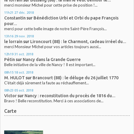
merci monsieur Michel pour cette prise de position !...
11h21
27
déc. 2018
Constantin
sur
Bénédiction Urbi et Orbi du pape François
pour...
merci pour cette belle image de notre Saint-Père François...
13h16
29
nov. 2018
le lorrain
sur
Lironcourt (88) : le Charmont, cadeau irréel du...
merci Monsieur Michel pour vos articles toujours aussi...
12h19
31
oct. 2018
Pétin
sur
Nancy dans la Grande Guerre
Belle initiative de la ville de Nancy ! Il est important...
08h15
18
oct. 2018
M. HULOT
sur
Brancourt (88) : le déluge du 26 juillet 1770
C'était déjà sûrement la faute au réchauffement...
08h23
05
oct. 2018
Victor
sur
Nancy : reconstitution du procès de 1816 du...
Bravo ! Belle reconstitution. Merci à ces associations de...
Carte