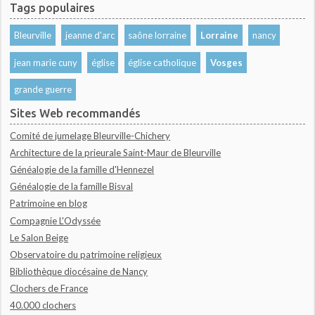
Tags populaires
Bleurville
jeanne d'arc
saône lorraine
Lorraine
nancy
jean marie cuny
église
église catholique
Vosges
grande guerre
Sites Web recommandés
Comité de jumelage Bleurville-Chichery
Architecture de la prieurale Saint-Maur de Bleurville
Généalogie de la famille d'Hennezel
Généalogie de la famille Bisval
Patrimoine en blog
Compagnie L'Odyssée
Le Salon Beige
Observatoire du patrimoine religieux
Bibliothèque diocésaine de Nancy
Clochers de France
40.000 clochers