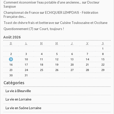
Comment économiser l’eau potable d’une ancienne...
sur
Docteur
Sangsue
Championnat de France
sur
ECHIQUIER LEMPDAIS - Fédération
Française des...
Toast de chèvre frais et betterave
sur
Cuisine Toulousaine et Occitane
Questionnement (7)
sur
Court, toujours !
Août 2026
D
L
M
M
J
V
S
1
2
3
4
5
6
7
8
9
10
11
12
13
14
15
16
17
18
19
20
21
22
23
24
25
26
27
28
29
30
31
Catégories
La vie à Bleurville
La vie en Lorraine
La vie en Saône Lorraine