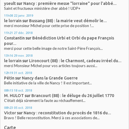
yseult
sur
Nancy : première messe "lorraine" pour l'abbé...
Saint et fructueux ministère cher abbé ! UDP+
11h08
22
janv. 2019
le lorrain
sur
Bussang (88) : la mairie veut démolir le...
merci monsieur Michel pour cette prise de position !...
11h21
27
déc. 2018
Constantin
sur
Bénédiction Urbi et Orbi du pape François
pour...
merci pour cette belle image de notre Saint-Père François...
13h16
29
nov. 2018
le lorrain
sur
Lironcourt (88) : le Charmont, cadeau irréel du...
merci Monsieur Michel pour vos articles toujours aussi...
12h19
31
oct. 2018
Pétin
sur
Nancy dans la Grande Guerre
Belle initiative de la ville de Nancy ! Il est important...
08h15
18
oct. 2018
M. HULOT
sur
Brancourt (88) : le déluge du 26 juillet 1770
C'était déjà sûrement la faute au réchauffement...
08h23
05
oct. 2018
Victor
sur
Nancy : reconstitution du procès de 1816 du...
Bravo ! Belle reconstitution. Merci à ces associations de...
Carte