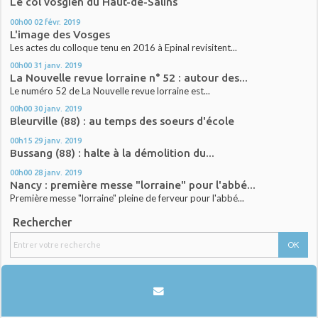
Le col vosgien du Haut-de-Salins
00h00
02
févr. 2019
L'image des Vosges
Les actes du colloque tenu en 2016 à Epinal revisitent...
00h00
31
janv. 2019
La Nouvelle revue lorraine n° 52 : autour des...
Le numéro 52 de La Nouvelle revue lorraine est...
00h00
30
janv. 2019
Bleurville (88) : au temps des soeurs d'école
00h15
29
janv. 2019
Bussang (88) : halte à la démolition du...
00h00
28
janv. 2019
Nancy : première messe "lorraine" pour l'abbé...
Première messe "lorraine" pleine de ferveur pour l'abbé...
Rechercher