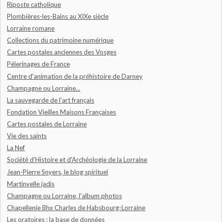
Riposte catholique
Plombières-les-Bains au XIXe siècle
Lorraine romane
Collections du patrimoine numérique
Cartes postales anciennes des Vosges
Pèlerinages de France
Centre d'animation de la préhistoire de Darney
Champagne ou Lorraine...
La sauvegarde de l'art français
Fondation Vieilles Maisons Françaises
Cartes postales de Lorraine
Vie des saints
La Nef
Société d'Histoire et d'Archéologie de la Lorraine
Jean-Pierre Snyers, le blog spirituel
Martinvelle jadis
Champagne ou Lorraine, l'album photos
Chapellenie Bhx Charles de Habsbourg-Lorraine
Les oratoires : la base de données