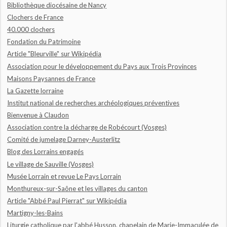
Bibliothèque diocésaine de Nancy
Clochers de France
40.000 clochers
Fondation du Patrimoine
Article "Bleurville" sur Wikipédia
Association pour le développement du Pays aux Trois Provinces
Maisons Paysannes de France
La Gazette lorraine
Institut national de recherches archéologiques préventives
Bienvenue à Claudon
Association contre la décharge de Robécourt (Vosges)
Comité de jumelage Darney-Austerlitz
Blog des Lorrains engagés
Le village de Sauville (Vosges)
Musée Lorrain et revue Le Pays Lorrain
Monthureux-sur-Saône et les villages du canton
Article "Abbé Paul Pierrat" sur Wikipédia
Martigny-les-Bains
Liturgie catholique par l'abbé Husson, chapelain de Marie-Immaculée de