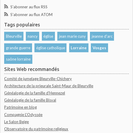
S'abonner au flux RSS
S'abonner au flux ATOM
Tags populaires
Bleurville
nancy
église
jean marie cuny
jeanne d'arc
grande guerre
église catholique
Lorraine
Vosges
saône lorraine
Sites Web recommandés
Comité de jumelage Bleurville-Chichery
Architecture de la prieurale Saint-Maur de Bleurville
Généalogie de la famille d'Hennezel
Généalogie de la famille Bisval
Patrimoine en blog
Compagnie L'Odyssée
Le Salon Beige
Observatoire du patrimoine religieux