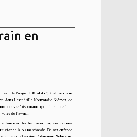
rain en
it Jean de Pange (1881-1957). Oublié sinon
re dans l’escadrille Normandie-Niémen, ce
d’une oeuvre foisonnante qui s’enracine dans
 voies de l’avenir.
et hommes des frontières, inspirés par une
stitutionnelle ou marchande. De son enfance
de son temps (Lyautey, Adenauer, Schuman,