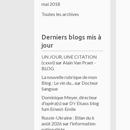
mai 2018
Toutes les archives
Derniers blogs mis à
jour
UN JOUR, UNE CITATION
(cxxvi)
sur
Alain Van Praet -
BLOG
La nouvelle rubrique de mon
Blog : Le vin du...
sur
Docteur
Sangsue
Dominique Meyer, directeur
d'opéra(s)
sur
D'r Elsass blog
fum Ernest-Emile
Russie-Ukraine : Bilan du 6
août 2026
sur
l'information
nationaliste