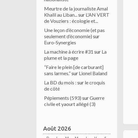
Meurtre de la journaliste Amal
Khalil au Liban...
sur
L'AN VERT
de Vouziers : écologie et...
Une leçon d’économie (et pas
seulement d’économie)
sur
Euro-Synergies
La machine à écrire #31
sur
La
plume et la page
”Faire le plein [de carburant]
sans larmes.”
sur
Lionel Baland
La BD du mois :
sur
le croquis
de côté
Pépiements (593)
sur
Guerre
civile et yaourt allégé (3)
Août 2026
D
L
M
M
J
V
S