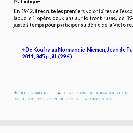
l'Atlantique.
En 1942, il recrute les premiers volontaires de l'e
laquelle il opère deux ans sur le front russe, de 1
juste à temps pour participer au défilé de la Victoire,
‡ De Koufra au Normandie-Niemen, Jean de Pan
2011, 345 p., ill. (29 €).
LIEN PERMANENT
CATÉGORIES :
LOISIRS ET ANIMATIONS
,
NOTRE H
PANGE
,
KOUFRA
,
NORMANDIE NIEMEN
0
COMMENTAIRE