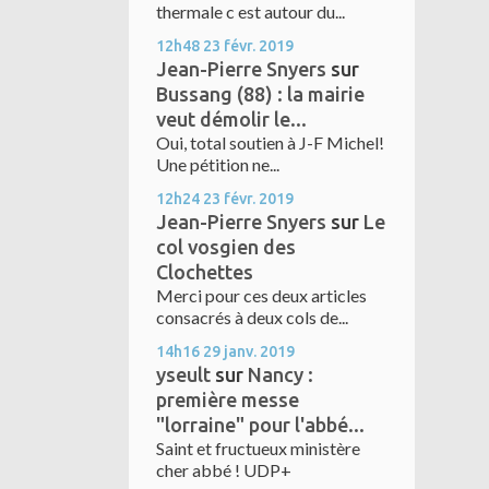
thermale c est autour du...
12h48
23
févr. 2019
Jean-Pierre Snyers
sur
Bussang (88) : la mairie
veut démolir le...
Oui, total soutien à J-F Michel!
Une pétition ne...
12h24
23
févr. 2019
Jean-Pierre Snyers
sur
Le
col vosgien des
Clochettes
Merci pour ces deux articles
consacrés à deux cols de...
14h16
29
janv. 2019
yseult
sur
Nancy :
première messe
"lorraine" pour l'abbé...
Saint et fructueux ministère
cher abbé ! UDP+