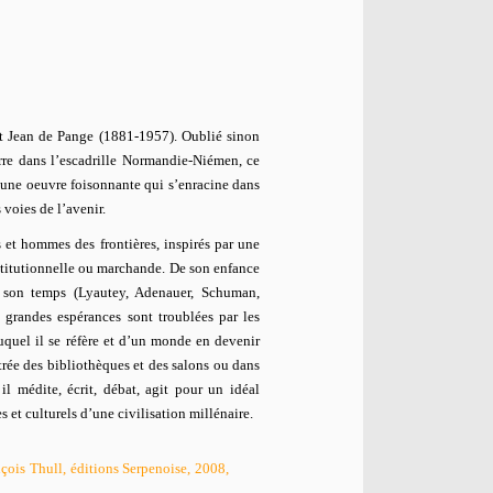
it Jean de Pange (1881-1957). Oublié sinon
re dans l’escadrille Normandie-Niémen, ce
d’une oeuvre foisonnante qui s’enracine dans
 voies de l’avenir.
et hommes des frontières, inspirés par une
stitutionnelle ou marchande. De son enfance
de son temps (Lyautey, Adenauer, Schuman,
grandes espérances sont troublées par les
auquel il se réfère et d’un monde en devenir
trée des bibliothèques et des salons ou dans
l médite, écrit, débat, agit pour un idéal
 et culturels d’une civilisation millénaire.
çois Thull, éditions Serpenoise, 2008,