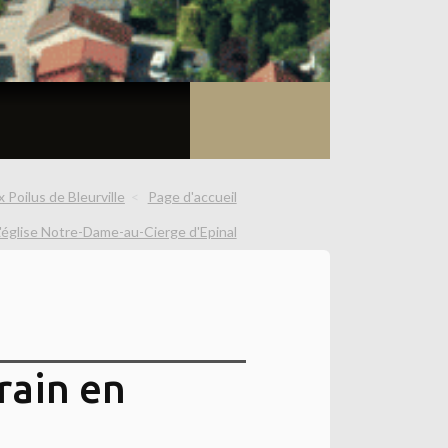
Poilus de Bleurville
Page d'accueil
L'église Notre-Dame-au-Cierge d'Epinal
rain en