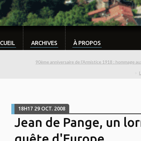
CUEIL
ARCHIVES
À PROPOS
90ème anniversaire de l'Armistice 1918 : hommage aux 
18H17
29
OCT. 2008
Jean de Pange, un lor
quête d'Europe