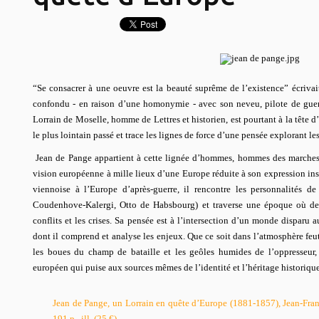
“Se consacrer à une oeuvre est la beauté suprême de l’existence”
écriva
confondu - en raison d’une homonymie - avec son neveu, pilote de guer
Lorrain de Moselle, homme de Lettres et historien, est pourtant à la tête 
le plus lointain passé et trace les lignes de force d’une pensée explorant les
Jean de Pange appartient à cette lignée d’hommes, hommes des marches 
vision européenne à mille lieux d’une Europe réduite à son expression in
viennoise à l’Europe d’après-guerre, il rencontre les personnalités 
Coudenhove-Kalergi, Otto de Habsbourg) et traverse une époque où de 
conflits et les crises. Sa pensée est à l’intersection d’un monde disparu 
dont il comprend et analyse les enjeux. Que ce soit dans l’atmosphère feu
les boues du champ de bataille et les geôles humides de l’oppresseur, i
européen qui puise aux sources mêmes de l’identité et l’héritage historiques
Jean de Pange, un Lorrain en quête d’Europe (1881-1857), Jean-Fran
191 p., ill. (25 €)