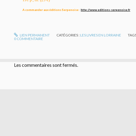
A commander aux éditions Serpenoise :
http://www.editions-serpenoise.fr
LIEN PERMANENT
CATÉGORIES :
LES LIVRES EN LORRAINE
TAGS
0
COMMENTAIRE
Les commentaires sont fermés.