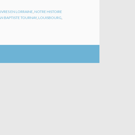
LIVRES EN LORRAINE
,
NOTRE HISTOIRE
AN BAPTISTE TOURNAY
,
LOUISBOURG
,