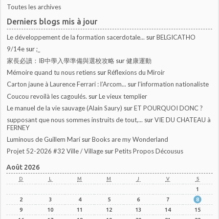
Toutes les archives
Derniers blogs mis à jour
Le développement de la formation sacerdotale...
sur
BELGICATHO
9/14e
sur
;_
家長必讀：IB中學入學準備與選校攻略
sur
健康運動
Mémoire quand tu nous retiens
sur
Réflexions du Miroir
Carton jaune à Laurence Ferrari : l’Arcom...
sur
l'information nationaliste
Coucou revoilà les cagoulés.
sur
Le vieux templier
Le manuel de la vie sauvage (Alain Saury)
sur
ET POURQUOI DONC ?
supposant que nous sommes instruits de tout,...
sur
VIE DU CHATEAU à
FERNEY
Luminous de Guillem Marí
sur
Books are my Wonderland
Projet 52-2026 #32 Ville / Village
sur
Petits Propos Décousus
Août 2026
D
L
M
M
J
V
S
1
2
3
4
5
6
7
8
9
10
11
12
13
14
15