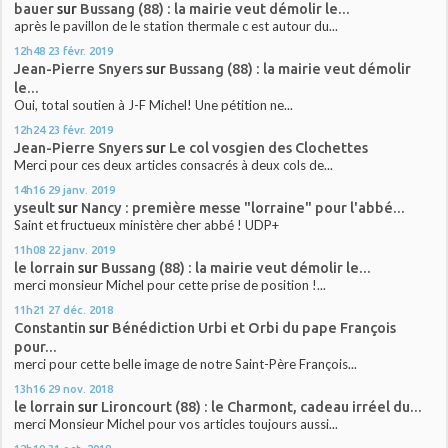
bauer
sur
Bussang (88) : la mairie veut démolir le...
après le pavillon de le station thermale c est autour du...
12h48
23
févr. 2019
Jean-Pierre Snyers
sur
Bussang (88) : la mairie veut démolir
le...
Oui, total soutien à J-F Michel! Une pétition ne...
12h24
23
févr. 2019
Jean-Pierre Snyers
sur
Le col vosgien des Clochettes
Merci pour ces deux articles consacrés à deux cols de...
14h16
29
janv. 2019
yseult
sur
Nancy : première messe "lorraine" pour l'abbé...
Saint et fructueux ministère cher abbé ! UDP+
11h08
22
janv. 2019
le lorrain
sur
Bussang (88) : la mairie veut démolir le...
merci monsieur Michel pour cette prise de position !...
11h21
27
déc. 2018
Constantin
sur
Bénédiction Urbi et Orbi du pape François
pour...
merci pour cette belle image de notre Saint-Père François...
13h16
29
nov. 2018
le lorrain
sur
Lironcourt (88) : le Charmont, cadeau irréel du...
merci Monsieur Michel pour vos articles toujours aussi...