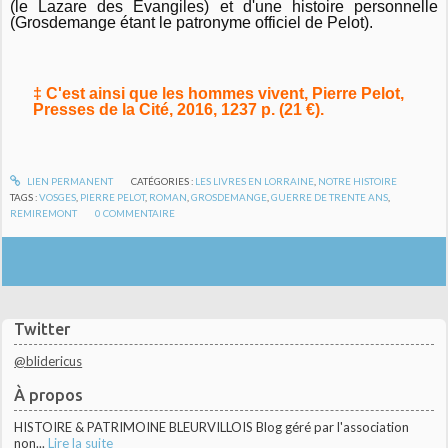
(le Lazare des Evangiles) et d'une histoire personnelle
(Grosdemange étant le patronyme officiel de Pelot).
‡ C'est ainsi que les hommes vivent, Pierre Pelot,
Presses de la Cité, 2016, 1237 p. (21 €).
LIEN PERMANENT
CATÉGORIES :
LES LIVRES EN LORRAINE
,
NOTRE HISTOIRE
TAGS :
VOSGES
,
PIERRE PELOT
,
ROMAN
,
GROSDEMANGE
,
GUERRE DE TRENTE ANS
,
REMIREMONT
0
COMMENTAIRE
Twitter
@blidericus
À propos
HISTOIRE & PATRIMOINE BLEURVILLOIS Blog géré par l'association
non...
Lire la suite