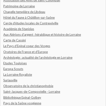
Association des Amis de Saint-Colomban
Patrimoine de Lorraine
Chapelle templière de Libdeau
Hôtel du Faune à Châtillon-sur-Saône
Cercle d'études locales de Contrexéville
Académie de Stanislas
Aux Alérions d'argent : héraldique et histoire de Lorraine
Carte de Cassini
Le Pays d'Epinal coeur des Vosges
Oratoires de France et d'Europe
Archéologie : actualité de l'archéologie en Lorraine
Etudes Touloises
Europa Scouts
La Lorraine Royaliste
Suriauville
Observatoire de la christianophobie
Saint-Jacques-de-Compostelle - Lorraine
Bibliothèque Epinal-Golbey
Pays de la Saône vosgienne