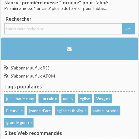
Nancy : première messe "lorraine" pour l'abbé...
Première messe "lorraine" pleine de ferveur pour l'abbé...
Rechercher
S'abonner au flux RSS
S'abonner au flux ATOM
Tags populaires
jean marie cuny
Lorraine
nancy
église
Vosges
Bleurville
jeanne d'arc
église catholique
saône lorraine
grande guerre
Sites Web recommandés