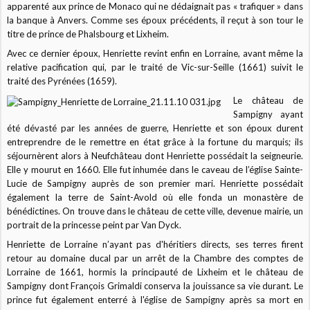
apparenté aux prince de Monaco qui ne dédaignait pas « trafiquer » dans
la banque à Anvers. Comme ses époux précédents, il reçut à son tour le
titre de prince de Phalsbourg et Lixheim.
Avec ce dernier époux, Henriette revint enfin en Lorraine, avant même la
relative pacification qui, par le traité de Vic-sur-Seille (1661) suivit le
traité des Pyrénées (1659).
Le château de
Sampigny ayant
été dévasté par les années de guerre, Henriette et son époux durent
entreprendre de le remettre en état grâce à la fortune du marquis; ils
séjournèrent alors à Neufchâteau dont Henriette possédait la seigneurie.
Elle y mourut en 1660. Elle fut inhumée dans le caveau de l’église Sainte-
Lucie de Sampigny auprès de son premier mari. Henriette possédait
également la terre de Saint-Avold où elle fonda un monastère de
bénédictines. On trouve dans le château de cette ville, devenue mairie, un
portrait de la princesse peint par Van Dyck.
Henriette de Lorraine n’ayant pas d'héritiers directs, ses terres firent
retour au domaine ducal par un arrêt de la Chambre des comptes de
Lorraine de 1661, hormis la principauté de Lixheim et le château de
Sampigny dont François Grimaldi conserva la jouissance sa vie durant. Le
prince fut également enterré à l'église de Sampigny après sa mort en