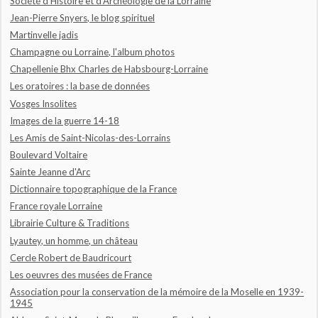
Société d'Histoire et d'Archéologie de la Lorraine
Jean-Pierre Snyers, le blog spirituel
Martinvelle jadis
Champagne ou Lorraine, l'album photos
Chapellenie Bhx Charles de Habsbourg-Lorraine
Les oratoires : la base de données
Vosges Insolites
Images de la guerre 14-18
Les Amis de Saint-Nicolas-des-Lorrains
Boulevard Voltaire
Sainte Jeanne d'Arc
Dictionnaire topographique de la France
France royale Lorraine
Librairie Culture & Traditions
Lyautey, un homme, un château
Cercle Robert de Baudricourt
Les oeuvres des musées de France
Association pour la conservation de la mémoire de la Moselle en 1939-
1945