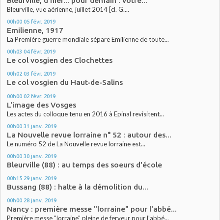
Bleurville, d'hier... pour demain : votre...
Bleurville, vue aérienne, juillet 2014 [cl. G....
00h00
05
févr. 2019
Emilienne, 1917
La Première guerre mondiale sépare Emilienne de toute...
00h03
04
févr. 2019
Le col vosgien des Clochettes
00h02
03
févr. 2019
Le col vosgien du Haut-de-Salins
00h00
02
févr. 2019
L'image des Vosges
Les actes du colloque tenu en 2016 à Epinal revisitent...
00h00
31
janv. 2019
La Nouvelle revue lorraine n° 52 : autour des...
Le numéro 52 de La Nouvelle revue lorraine est...
00h00
30
janv. 2019
Bleurville (88) : au temps des soeurs d'école
00h15
29
janv. 2019
Bussang (88) : halte à la démolition du...
00h00
28
janv. 2019
Nancy : première messe "lorraine" pour l'abbé...
Première messe "lorraine" pleine de ferveur pour l'abbé...