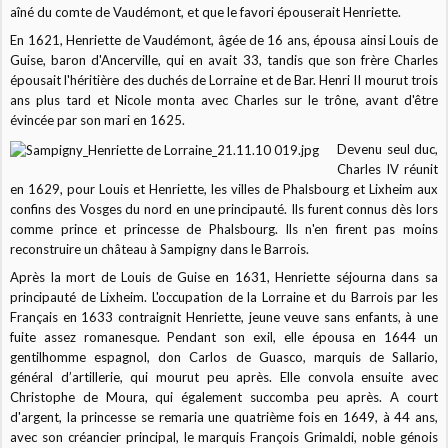
aîné du comte de Vaudémont, et que le favori épouserait Henriette.
En 1621, Henriette de Vaudémont, âgée de 16 ans, épousa ainsi Louis de
Guise, baron d'Ancerville, qui en avait 33, tandis que son frère Charles
épousait l'héritière des duchés de Lorraine et de Bar. Henri II mourut trois
ans plus tard et Nicole monta avec Charles sur le trône, avant d'être
évincée par son mari en 1625.
Devenu seul duc,
Charles IV réunit
en 1629, pour Louis et Henriette, les villes de Phalsbourg et Lixheim aux
confins des Vosges du nord en une principauté. Ils furent connus dès lors
comme prince et princesse de Phalsbourg. Ils n'en firent pas moins
reconstruire un château à Sampigny dans le Barrois.
Après la mort de Louis de Guise en 1631, Henriette séjourna dans sa
principauté de Lixheim. L'occupation de la Lorraine et du Barrois par les
Français en 1633 contraignit Henriette, jeune veuve sans enfants, à une
fuite assez romanesque. Pendant son exil, elle épousa en 1644 un
gentilhomme espagnol, don Carlos de Guasco, marquis de Sallario,
général d’artillerie, qui mourut peu après. Elle convola ensuite avec
Christophe de Moura, qui également succomba peu après. A court
d'argent, la princesse se remaria une quatrième fois en 1649, à 44 ans,
avec son créancier principal, le marquis François Grimaldi, noble génois