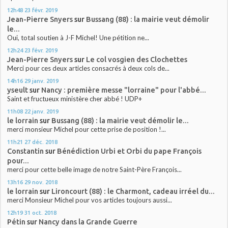
12h48
23
févr. 2019
Jean-Pierre Snyers
sur
Bussang (88) : la mairie veut démolir
le...
Oui, total soutien à J-F Michel! Une pétition ne...
12h24
23
févr. 2019
Jean-Pierre Snyers
sur
Le col vosgien des Clochettes
Merci pour ces deux articles consacrés à deux cols de...
14h16
29
janv. 2019
yseult
sur
Nancy : première messe "lorraine" pour l'abbé...
Saint et fructueux ministère cher abbé ! UDP+
11h08
22
janv. 2019
le lorrain
sur
Bussang (88) : la mairie veut démolir le...
merci monsieur Michel pour cette prise de position !...
11h21
27
déc. 2018
Constantin
sur
Bénédiction Urbi et Orbi du pape François
pour...
merci pour cette belle image de notre Saint-Père François...
13h16
29
nov. 2018
le lorrain
sur
Lironcourt (88) : le Charmont, cadeau irréel du...
merci Monsieur Michel pour vos articles toujours aussi...
12h19
31
oct. 2018
Pétin
sur
Nancy dans la Grande Guerre