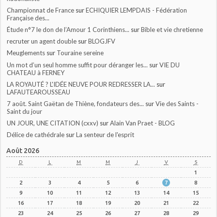
Championnat de France
sur
ECHIQUIER LEMPDAIS - Fédération
Française des...
Étude n°7 le don de l’Amour 1 Corinthiens...
sur
Bible et vie chretienne
recruter un agent double
sur
BLOGJFV
Meuglements
sur
Touraine sereine
Un mot d’un seul homme suffit pour déranger les...
sur
VIE DU
CHATEAU à FERNEY
LA ROYAUTÉ ? L'IDÉE NEUVE POUR REDRESSER LA...
sur
LAFAUTEAROUSSEAU
7 août. Saint Gaëtan de Thiène, fondateurs des...
sur
Vie des Saints -
Saint du jour
UN JOUR, UNE CITATION (cxxv)
sur
Alain Van Praet - BLOG
Délice de cathédrale
sur
La senteur de l'esprit
Août 2026
D
L
M
M
J
V
S
1
2
3
4
5
6
7
8
9
10
11
12
13
14
15
16
17
18
19
20
21
22
23
24
25
26
27
28
29