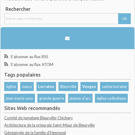
Rechercher
S'abonner au flux RSS
S'abonner au flux ATOM
Tags populaires
église
nancy
Lorraine
Bleurville
Vosges
saône lorraine
jean marie cuny
grande guerre
jeanne d'arc
église catholique
Sites Web recommandés
Comité de jumelage Bleurville-Chichery
Architecture de la prieurale Saint-Maur de Bleurville
Généalogie de la famille d'Hennezel