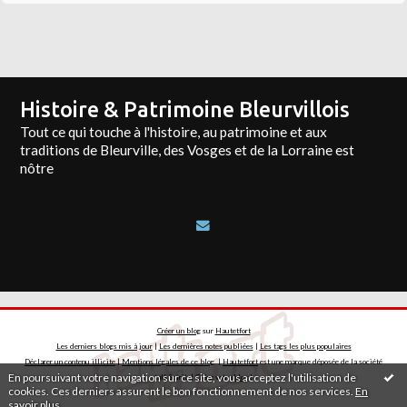
Histoire & Patrimoine Bleurvillois
Tout ce qui touche à l'histoire, au patrimoine et aux
traditions de Bleurville, des Vosges et de la Lorraine est
nôtre
Créer un blog
sur
Hautetfort
Les derniers blogs mis à jour
|
Les dernières notes publiées
|
Les tags les plus populaires
Déclarer un contenu illicite
|
Mentions légales de ce blog
|
Hautetfort
est une marque déposée de la société
En poursuivant votre navigation sur ce site, vous acceptez l'utilisation de
talkSpirit | Créez votre
blog
!
cookies. Ces derniers assurent le bon fonctionnement de nos services.
En
savoir plus
.