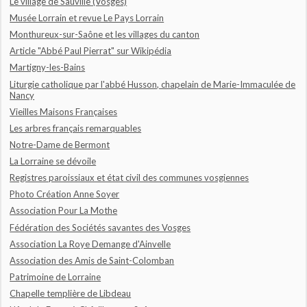
Le village de Sauville (Vosges)
Musée Lorrain et revue Le Pays Lorrain
Monthureux-sur-Saône et les villages du canton
Article "Abbé Paul Pierrat" sur Wikipédia
Martigny-les-Bains
Liturgie catholique par l'abbé Husson, chapelain de Marie-Immaculée de
Nancy
Vieilles Maisons Françaises
Les arbres français remarquables
Notre-Dame de Bermont
La Lorraine se dévoile
Registres paroissiaux et état civil des communes vosgiennes
Photo Création Anne Soyer
Association Pour La Mothe
Fédération des Sociétés savantes des Vosges
Association La Roye Demange d'Ainvelle
Association des Amis de Saint-Colomban
Patrimoine de Lorraine
Chapelle templière de Libdeau