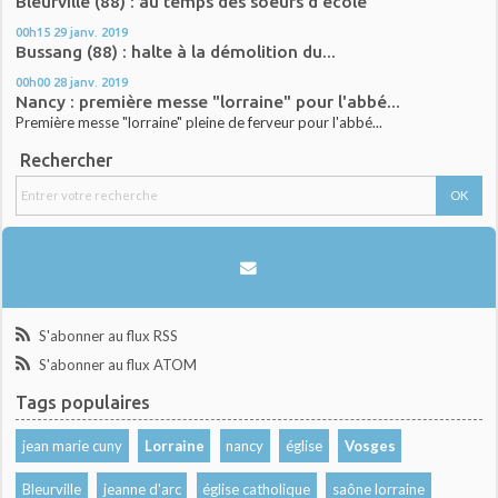
Bleurville (88) : au temps des soeurs d'école
00h15
29
janv. 2019
Bussang (88) : halte à la démolition du...
00h00
28
janv. 2019
Nancy : première messe "lorraine" pour l'abbé...
Première messe "lorraine" pleine de ferveur pour l'abbé...
Rechercher
S'abonner au flux RSS
S'abonner au flux ATOM
Tags populaires
jean marie cuny
Lorraine
nancy
église
Vosges
Bleurville
jeanne d'arc
église catholique
saône lorraine