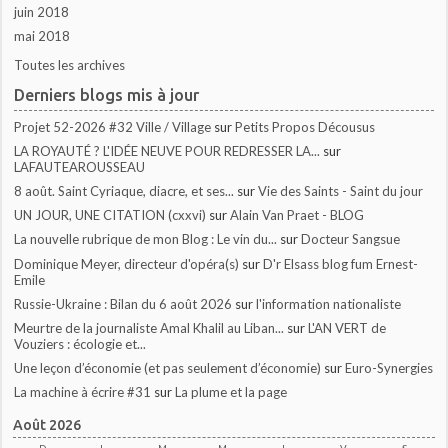
juin 2018
mai 2018
Toutes les archives
Derniers blogs mis à jour
Projet 52-2026 #32 Ville / Village
sur
Petits Propos Décousus
LA ROYAUTÉ ? L'IDÉE NEUVE POUR REDRESSER LA...
sur
LAFAUTEAROUSSEAU
8 août. Saint Cyriaque, diacre, et ses...
sur
Vie des Saints - Saint du jour
UN JOUR, UNE CITATION (cxxvi)
sur
Alain Van Praet - BLOG
La nouvelle rubrique de mon Blog : Le vin du...
sur
Docteur Sangsue
Dominique Meyer, directeur d'opéra(s)
sur
D'r Elsass blog fum Ernest-
Emile
Russie-Ukraine : Bilan du 6 août 2026
sur
l'information nationaliste
Meurtre de la journaliste Amal Khalil au Liban...
sur
L'AN VERT de
Vouziers : écologie et...
Une leçon d’économie (et pas seulement d’économie)
sur
Euro-Synergies
La machine à écrire #31
sur
La plume et la page
Août 2026