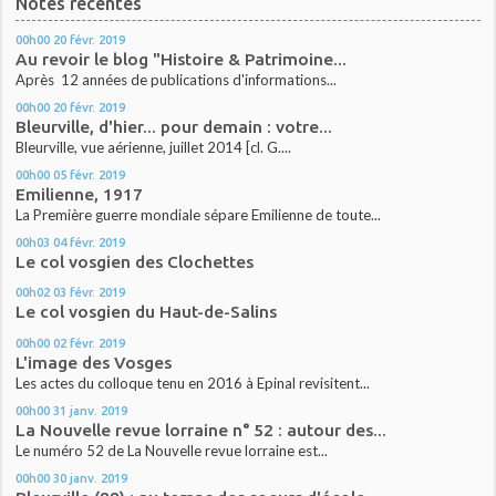
Notes récentes
00h00
20
févr. 2019
Au revoir le blog "Histoire & Patrimoine...
Après 12 années de publications d'informations...
00h00
20
févr. 2019
Bleurville, d'hier... pour demain : votre...
Bleurville, vue aérienne, juillet 2014 [cl. G....
00h00
05
févr. 2019
Emilienne, 1917
La Première guerre mondiale sépare Emilienne de toute...
00h03
04
févr. 2019
Le col vosgien des Clochettes
00h02
03
févr. 2019
Le col vosgien du Haut-de-Salins
00h00
02
févr. 2019
L'image des Vosges
Les actes du colloque tenu en 2016 à Epinal revisitent...
00h00
31
janv. 2019
La Nouvelle revue lorraine n° 52 : autour des...
Le numéro 52 de La Nouvelle revue lorraine est...
00h00
30
janv. 2019