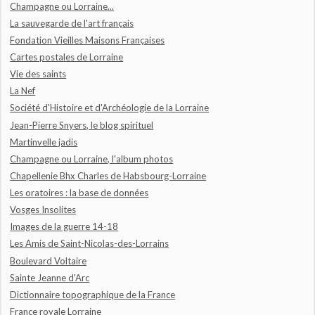
Champagne ou Lorraine...
La sauvegarde de l'art français
Fondation Vieilles Maisons Françaises
Cartes postales de Lorraine
Vie des saints
La Nef
Société d'Histoire et d'Archéologie de la Lorraine
Jean-Pierre Snyers, le blog spirituel
Martinvelle jadis
Champagne ou Lorraine, l'album photos
Chapellenie Bhx Charles de Habsbourg-Lorraine
Les oratoires : la base de données
Vosges Insolites
Images de la guerre 14-18
Les Amis de Saint-Nicolas-des-Lorrains
Boulevard Voltaire
Sainte Jeanne d'Arc
Dictionnaire topographique de la France
France royale Lorraine