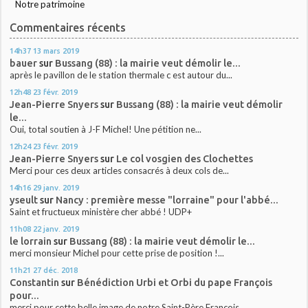
Notre patrimoine
Commentaires récents
14h37
13
mars 2019
bauer
sur
Bussang (88) : la mairie veut démolir le...
après le pavillon de le station thermale c est autour du...
12h48
23
févr. 2019
Jean-Pierre Snyers
sur
Bussang (88) : la mairie veut démolir
le...
Oui, total soutien à J-F Michel! Une pétition ne...
12h24
23
févr. 2019
Jean-Pierre Snyers
sur
Le col vosgien des Clochettes
Merci pour ces deux articles consacrés à deux cols de...
14h16
29
janv. 2019
yseult
sur
Nancy : première messe "lorraine" pour l'abbé...
Saint et fructueux ministère cher abbé ! UDP+
11h08
22
janv. 2019
le lorrain
sur
Bussang (88) : la mairie veut démolir le...
merci monsieur Michel pour cette prise de position !...
11h21
27
déc. 2018
Constantin
sur
Bénédiction Urbi et Orbi du pape François
pour...
merci pour cette belle image de notre Saint-Père François...