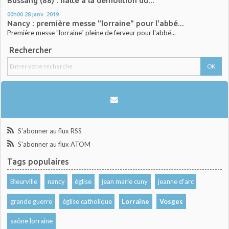
Bussang (88) : halte à la démolition du...
00h00
28
janv. 2019
Nancy : première messe "lorraine" pour l'abbé...
Première messe "lorraine" pleine de ferveur pour l'abbé...
Rechercher
S'abonner au flux RSS
S'abonner au flux ATOM
Tags populaires
Bleurville
nancy
église
jean marie cuny
jeanne d'arc
grande guerre
église catholique
Lorraine
Vosges
saône lorraine