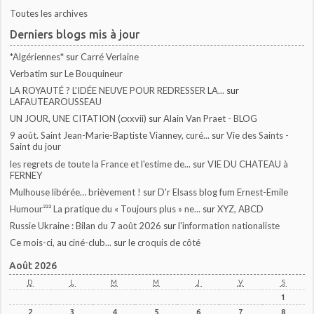
Toutes les archives
Derniers blogs mis à jour
*Algériennes*
sur
Carré Verlaine
Verbatim
sur
Le Bouquineur
LA ROYAUTÉ ? L'IDÉE NEUVE POUR REDRESSER LA...
sur
LAFAUTEAROUSSEAU
UN JOUR, UNE CITATION (cxxvii)
sur
Alain Van Praet - BLOG
9 août. Saint Jean-Marie-Baptiste Vianney, curé...
sur
Vie des Saints -
Saint du jour
les regrets de toute la France et l'estime de...
sur
VIE DU CHATEAU à
FERNEY
Mulhouse libérée… brièvement !
sur
D'r Elsass blog fum Ernest-Emile
Humour²²² La pratique du « Toujours plus » ne...
sur
XYZ, ABCD
Russie Ukraine : Bilan du 7 août 2026
sur
l'information nationaliste
Ce mois-ci, au ciné-club...
sur
le croquis de côté
Août 2026
D
L
M
M
J
V
S
1
2
3
4
5
6
7
8