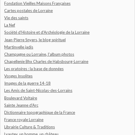
Fondation Vieilles Maisons Françaises
Cartes postales de Lorraine
Vie des saints
La Nef
Société d'Histoire et d'Archéologie de la Lorraine
Jean-Pierre Snyers, le blog spirituel
Martinvelle jadis
Champagne ou Lorraine, l'album photos
Chapellenie Bhx Charles de Habsbourg-Lorraine
Les oratoires : la base de données
Vosges Insolites
Images de la guerre 14-18
Les Amis de Saint-Nicolas-des-Lorrains
Boulevard Voltaire
Sainte Jeanne d'Arc
Dictionnaire topographique de la France
France royale Lorraine
Librairie Culture & Traditions
Lyautey, un homme, un château