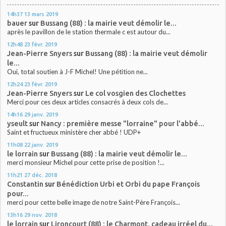
14h37
13
mars 2019
bauer
sur
Bussang (88) : la mairie veut démolir le...
après le pavillon de le station thermale c est autour du...
12h48
23
févr. 2019
Jean-Pierre Snyers
sur
Bussang (88) : la mairie veut démolir
le...
Oui, total soutien à J-F Michel! Une pétition ne...
12h24
23
févr. 2019
Jean-Pierre Snyers
sur
Le col vosgien des Clochettes
Merci pour ces deux articles consacrés à deux cols de...
14h16
29
janv. 2019
yseult
sur
Nancy : première messe "lorraine" pour l'abbé...
Saint et fructueux ministère cher abbé ! UDP+
11h08
22
janv. 2019
le lorrain
sur
Bussang (88) : la mairie veut démolir le...
merci monsieur Michel pour cette prise de position !...
11h21
27
déc. 2018
Constantin
sur
Bénédiction Urbi et Orbi du pape François
pour...
merci pour cette belle image de notre Saint-Père François...
13h16
29
nov. 2018
le lorrain
sur
Lironcourt (88) : le Charmont, cadeau irréel du...