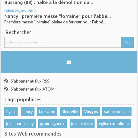
Bussang (88) : halte à la démolition du...
00h00
28
janv. 2019
Nancy : première messe "lorraine" pour l'abbé...
Première messe "lorraine" pleine de ferveur pour l'abbé...
Rechercher
S'abonner au flux RSS
S'abonner au flux ATOM
Tags populaires
église
nancy
Lorraine
Bleurville
Vosges
saône lorraine
jean marie cuny
grande guerre
jeanne d'arc
église catholique
Sites Web recommandés