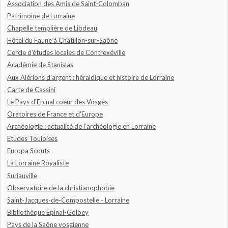
Association des Amis de Saint-Colomban
Patrimoine de Lorraine
Chapelle templière de Libdeau
Hôtel du Faune à Châtillon-sur-Saône
Cercle d'études locales de Contrexéville
Académie de Stanislas
Aux Alérions d'argent : héraldique et histoire de Lorraine
Carte de Cassini
Le Pays d'Epinal coeur des Vosges
Oratoires de France et d'Europe
Archéologie : actualité de l'archéologie en Lorraine
Etudes Touloises
Europa Scouts
La Lorraine Royaliste
Suriauville
Observatoire de la christianophobie
Saint-Jacques-de-Compostelle - Lorraine
Bibliothèque Epinal-Golbey
Pays de la Saône vosgienne