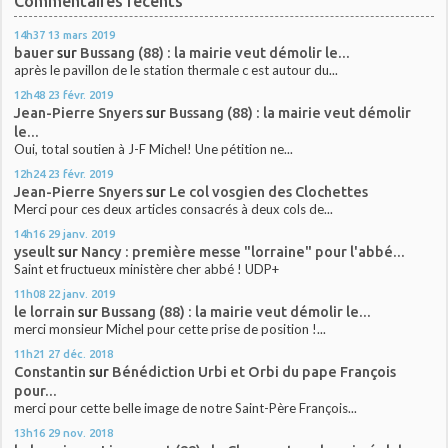
Commentaires récents
14h37
13
mars 2019
bauer
sur
Bussang (88) : la mairie veut démolir le...
après le pavillon de le station thermale c est autour du...
12h48
23
févr. 2019
Jean-Pierre Snyers
sur
Bussang (88) : la mairie veut démolir
le...
Oui, total soutien à J-F Michel! Une pétition ne...
12h24
23
févr. 2019
Jean-Pierre Snyers
sur
Le col vosgien des Clochettes
Merci pour ces deux articles consacrés à deux cols de...
14h16
29
janv. 2019
yseult
sur
Nancy : première messe "lorraine" pour l'abbé...
Saint et fructueux ministère cher abbé ! UDP+
11h08
22
janv. 2019
le lorrain
sur
Bussang (88) : la mairie veut démolir le...
merci monsieur Michel pour cette prise de position !...
11h21
27
déc. 2018
Constantin
sur
Bénédiction Urbi et Orbi du pape François
pour...
merci pour cette belle image de notre Saint-Père François...
13h16
29
nov. 2018