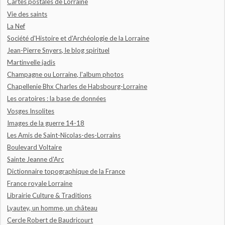
Cartes postales de Lorraine
Vie des saints
La Nef
Société d'Histoire et d'Archéologie de la Lorraine
Jean-Pierre Snyers, le blog spirituel
Martinvelle jadis
Champagne ou Lorraine, l'album photos
Chapellenie Bhx Charles de Habsbourg-Lorraine
Les oratoires : la base de données
Vosges Insolites
Images de la guerre 14-18
Les Amis de Saint-Nicolas-des-Lorrains
Boulevard Voltaire
Sainte Jeanne d'Arc
Dictionnaire topographique de la France
France royale Lorraine
Librairie Culture & Traditions
Lyautey, un homme, un château
Cercle Robert de Baudricourt