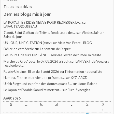
Toutes les archives
Derniers blogs mis à jour
LA ROYAUTÉ ? L'IDÉE NEUVE POUR REDRESSER LA...
sur
LAFAUTEAROUSSEAU
7 août. Saint Gaëtan de Thiène, fondateurs des...
sur
Vie des Saints -
Saint du jour
UN JOUR, UNE CITATION (cxxv)
sur
Alain Van Praet - BLOG
Délice de cathédrale
sur
La senteur de l'esprit
Les Jours Gris
sur
FUMIGÈNE - Derrière l'écran de fumée, la réalité
Marché du Croc' Local le 07.08.2026 à Boult
sur
L'AN VERT de Vouziers
: écologie et...
Russie-Ukraine : Bilan du 5 août 2026
sur
l'information nationaliste
Humour. France Inter vient de présenter...
sur
XYZ, ABCD
Ulrich Siegmund exprime des doutes quant à...
sur
Lionel Baland
Le Japon et l’Arabie Saoudite mettent...
sur
Euro-Synergies
Août 2026
D
L
M
M
J
V
S
1