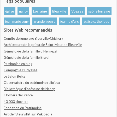
Tags populaires
église
nancy
Lorraine
Bleurville
Vosges
saône lorraine
jean marie cuny
grande guerre
jeanne d'arc
église catholique
Sites Web recommandés
Comité de jumelage Bleurville-Chichery
Architecture de la prieurale Saint-Maur de Bleurville
Généalogie de la famille d'Hennezel
Généalogie de la famille Bisval
Patrimoine en blog
Compagnie L'Odyssée
Le Salon Beige
Observatoire du patrimoine religieux
Bibliothèque diocésaine de Nancy
Clochers de France
40.000 clochers
Fondation du Patrimoine
Article "Bleurville" sur Wikipédia