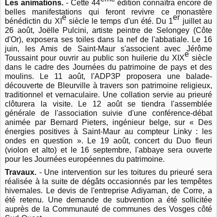
Les animations.
- Cette 44
édition connaîtra encore de
belles manifestations qui feront revivre ce monastère
e
er
bénédictin du XI
siècle le temps d'un été. Du 1
juillet au
26 août, Joëlle Pulcini, artiste peintre de Selongey (Côte
d'Or), exposera ses toiles dans la nef de l'abbatiale. Le 16
juin, les Amis de Saint-Maur s'associent avec Jérôme
e
Toussaint pour ouvrir au public son huilerie du XIX
siècle
dans le cadre des Journées du patrimoine de pays et des
moulins. Le 11 août, l'ADP3P proposera une balade-
découverte de Bleurville à travers son patrimoine religieux,
traditionnel et vernaculaire. Une collation servie au prieuré
clôturera la visite. Le 12 août se tiendra l'assemblée
générale de l'association suivie d'une conférence-débat
animée par Bernard Pieters, ingénieur belge, sur « Des
énergies positives à Saint-Maur au compteur Linky : les
ondes en question ». Le 19 août, concert du Duo fleuri
(violon et alto) et le 16 septembre, l'abbaye sera ouverte
pour les Journées européennes du patrimoine.
Travaux.
- Une intervention sur les toitures du prieuré sera
réalisée à la suite de dégâts occasionnés par les tempêtes
hivernales. Le devis de l'entreprise Adiyaman, de Corre, a
été retenu. Une demande de subvention a été sollicitée
auprès de la Communauté de communes des Vosges côté