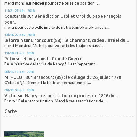
merci monsieur Michel pour cette prise de position !...
11h21
27
déc. 2018
Constantin
sur
Bénédiction Urbi et Orbi du pape François
pour...
merci pour cette belle image de notre Saint-Père François...
13h16
29
nov. 2018
le lorrain
sur
Lironcourt (88) : le Charmont, cadeau irréel du...
merci Monsieur Michel pour vos articles toujours aussi...
12h19
31
oct. 2018
Pétin
sur
Nancy dans la Grande Guerre
Belle initiative de la ville de Nancy ! Il est important...
08h15
18
oct. 2018
M. HULOT
sur
Brancourt (88) : le déluge du 26 juillet 1770
C'était déjà sûrement la faute au réchauffement...
08h23
05
oct. 2018
Victor
sur
Nancy : reconstitution du procès de 1816 du...
Bravo ! Belle reconstitution. Merci à ces associations de...
Carte