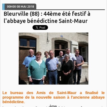
00H00
08
MAI 2018
Bleurville (88) : 44ème été festif à
l'abbaye bénédictine Saint-Maur
Le bureau des Amis de Saint-Maur a finalisé le
programme de la nouvelle saison à l'ancienne abbaye
bénédictine.
ème