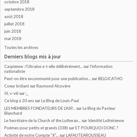
octobre 2018
septembre 2018
août 2018
juillet 2018
juin 2018
mai 2018
Toutes les archives
Derniers blogs mis à jour
Caspienne : l’Ukraine a-t-elle délibérément...
sur
l'information
nationaliste
Peut-on être excommunié pour une publication...
sur
BELGICATHO
Coeur brûlant
sur
Raymond Alcovère
III, v-viii
sur
;_
Ce blog à 20 ans
sur
Le Blog de Louis-Paul
LES MEMBRES FONDATEURS DE L'ASP...
sur
Le Blog du Pasteur
Blanchard
Le Secrétaire de la Church of the Lutheran...
sur
Identité Luthérienne
Poèmes pour petits et grands (338)
sur
ET POURQUOI DONC ?
Activité de notre Compte ”X”...
sur
LAFAUTEAROUSSEAU