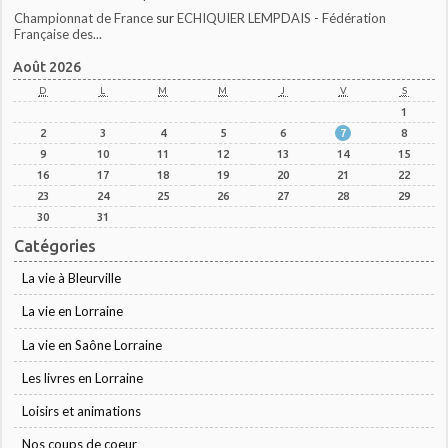
Championnat de France
sur
ECHIQUIER LEMPDAIS - Fédération
Française des...
Août 2026
D
L
M
M
J
V
S
1
2
3
4
5
6
7
8
9
10
11
12
13
14
15
16
17
18
19
20
21
22
23
24
25
26
27
28
29
30
31
Catégories
La vie à Bleurville
La vie en Lorraine
La vie en Saône Lorraine
Les livres en Lorraine
Loisirs et animations
Nos coups de coeur