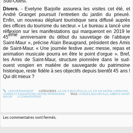
Sud-Ouest.
Divers.
- Evelyne Barjolle assurera les visites cet été, et
André Granget poursuit l'entretien du jardin du prieuré.
Enfin, un nouveau dépliant touristique sera diffusé auprès
des offices du tourisme du secteur. « Le bureau a lancé une
réflexion sur les manifestations qui marqueront en 2019 le
ème
45
anniversaire du début du sauvetage de l'abbaye
Saint-Maur », précise Alain Beaugrand, président des Amis
de Saint-Maur. « Une journée festive avec messe, repas et
animation musicale pourra en être le point d'orgue ». Bref,
les Amis de Saint-Maur, structure pionnière dans le sud-
ouest vosgien en matière de sauvegarde du patrimoine
historique, reste fidèle à ses objectifs depuis bientôt 45 ans !
Qui dit mieux ?
LIEN PERMANENT
CATÉGORIES :
LA VIE À BLEURVILLE
,
LA VIE EN SAÔNE LORRAINE
,
LOISIRS ET ANIMATIONS
,
NOTRE PATRIMOINE
TAGS :
VOSGES
,
BLEURVILLE
,
ABBAYE SAINT
MAUR
0
COMMENTAIRE
Les commentaires sont fermés.