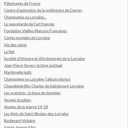
Pèlerinages de France
Centre d'animation de la préhistoire de Darney
Champagne ou Lorraine...
La sauvegarde de l'art français
Fondation Vieilles Maisons Françaises
Cartes postales de Lorraine
Vie des saints
La Nef
Société d'Histoire et d'Archéologie de la Lorraine
Jean-Pierre Snyers, le blog spirituel
Martinvelle jadis
Champagne ou Lorraine, l'album photos
Chapellenie Bhx Charles de Habsbourg-Lorraine
Les oratoires : la base de données
Vosges Insolites
Images de la guerre 14-18
Les Amis de Saint-Nicolas-des-Lorrains
Boulevard Voltaire
Sainte Jeanne d'Arc