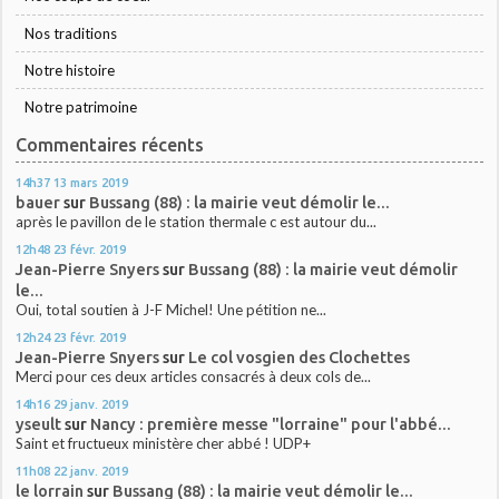
Nos traditions
Notre histoire
Notre patrimoine
Commentaires récents
14h37
13
mars 2019
bauer
sur
Bussang (88) : la mairie veut démolir le...
après le pavillon de le station thermale c est autour du...
12h48
23
févr. 2019
Jean-Pierre Snyers
sur
Bussang (88) : la mairie veut démolir
le...
Oui, total soutien à J-F Michel! Une pétition ne...
12h24
23
févr. 2019
Jean-Pierre Snyers
sur
Le col vosgien des Clochettes
Merci pour ces deux articles consacrés à deux cols de...
14h16
29
janv. 2019
yseult
sur
Nancy : première messe "lorraine" pour l'abbé...
Saint et fructueux ministère cher abbé ! UDP+
11h08
22
janv. 2019
le lorrain
sur
Bussang (88) : la mairie veut démolir le...