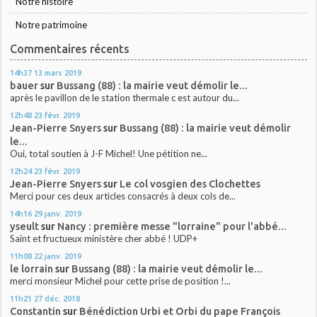
Notre histoire
Notre patrimoine
Commentaires récents
14h37
13
mars 2019
bauer
sur
Bussang (88) : la mairie veut démolir le...
après le pavillon de le station thermale c est autour du...
12h48
23
févr. 2019
Jean-Pierre Snyers
sur
Bussang (88) : la mairie veut démolir
le...
Oui, total soutien à J-F Michel! Une pétition ne...
12h24
23
févr. 2019
Jean-Pierre Snyers
sur
Le col vosgien des Clochettes
Merci pour ces deux articles consacrés à deux cols de...
14h16
29
janv. 2019
yseult
sur
Nancy : première messe "lorraine" pour l'abbé...
Saint et fructueux ministère cher abbé ! UDP+
11h08
22
janv. 2019
le lorrain
sur
Bussang (88) : la mairie veut démolir le...
merci monsieur Michel pour cette prise de position !...
11h21
27
déc. 2018
Constantin
sur
Bénédiction Urbi et Orbi du pape François