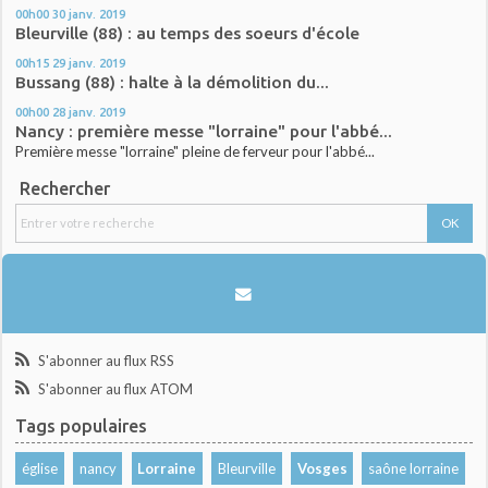
00h00
30
janv. 2019
Bleurville (88) : au temps des soeurs d'école
00h15
29
janv. 2019
Bussang (88) : halte à la démolition du...
00h00
28
janv. 2019
Nancy : première messe "lorraine" pour l'abbé...
Première messe "lorraine" pleine de ferveur pour l'abbé...
Rechercher
S'abonner au flux RSS
S'abonner au flux ATOM
Tags populaires
église
nancy
Lorraine
Bleurville
Vosges
saône lorraine