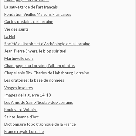
La sauvegarde de l'art français
Fondation Vieilles Maisons Françaises
Cartes postales de Lorraine
Vie des saints
La Nef
Société d'Histoire et d'Archéologie de la Lorraine
Jean-Pierre Snyers, le blog spirituel
Martinvelle jadis
Champagne ou Lorraine, l'album photos
Chapellenie Bhx Charles de Habsbourg-Lorraine
Les oratoires : la base de données
Vosges Insolites
Images de la guerre 14-18
Les Amis de Saint-Nicolas-des-Lorrains
Boulevard Voltaire
Sainte Jeanne d'Arc
Dictionnaire topographique de la France
France royale Lorraine