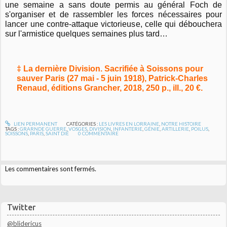
une semaine a sans doute permis au général Foch de
s'organiser et de rassembler les forces nécessaires pour
lancer une contre-attaque victorieuse, celle qui débouchera
sur l'armistice quelques semaines plus tard…
‡ La dernière Division. Sacrifiée à Soissons pour
sauver Paris (27 mai - 5 juin 1918), Patrick-Charles
Renaud, éditions Grancher, 2018, 250 p., ill., 20 €.
LIEN PERMANENT
CATÉGORIES :
LES LIVRES EN LORRAINE
,
NOTRE HISTOIRE
TAGS :
GRARNDE GUERRE
,
VOSGES
,
DIVISION
,
INFANTERIE
,
GÉNIE
,
ARTILLERIE
,
POILUS
,
SOISSONS
,
PARIS
,
SAINT DIÉ
0
COMMENTAIRE
Les commentaires sont fermés.
Twitter
@blidericus