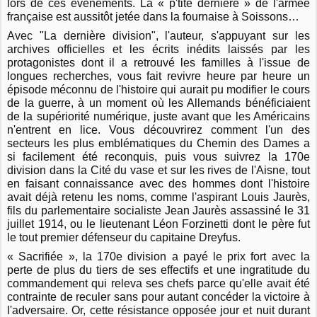
lors de ces événements. La « p'tite dernière » de l'armée
française est aussitôt jetée dans la fournaise à Soissons…
Avec "La dernière division", l'auteur, s'appuyant sur les
archives officielles et les écrits inédits laissés par les
protagonistes dont il a retrouvé les familles à l'issue de
longues recherches, vous fait revivre heure par heure un
épisode méconnu de l'histoire qui aurait pu modifier le cours
de la guerre, à un moment où les Allemands bénéficiaient
de la supériorité numérique, juste avant que les Américains
n'entrent en lice. Vous découvrirez comment l'un des
secteurs les plus emblématiques du Chemin des Dames a
si facilement été reconquis, puis vous suivrez la 170e
division dans la Cité du vase et sur les rives de l'Aisne, tout
en faisant connaissance avec des hommes dont l'histoire
avait déjà retenu les noms, comme l'aspirant Louis Jaurès,
fils du parlementaire socialiste Jean Jaurès assassiné le 31
juillet 1914, ou le lieutenant Léon Forzinetti dont le père fut
le tout premier défenseur du capitaine Dreyfus.
« Sacrifiée », la 170e division a payé le prix fort avec la
perte de plus du tiers de ses effectifs et une ingratitude du
commandement qui releva ses chefs parce qu'elle avait été
contrainte de reculer sans pour autant concéder la victoire à
l'adversaire. Or, cette résistance opposée jour et nuit durant