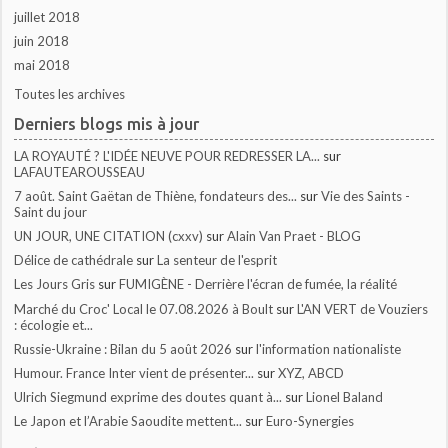
juillet 2018
juin 2018
mai 2018
Toutes les archives
Derniers blogs mis à jour
LA ROYAUTÉ ? L'IDÉE NEUVE POUR REDRESSER LA...
sur
LAFAUTEAROUSSEAU
7 août. Saint Gaëtan de Thiène, fondateurs des...
sur
Vie des Saints -
Saint du jour
UN JOUR, UNE CITATION (cxxv)
sur
Alain Van Praet - BLOG
Délice de cathédrale
sur
La senteur de l'esprit
Les Jours Gris
sur
FUMIGÈNE - Derrière l'écran de fumée, la réalité
Marché du Croc' Local le 07.08.2026 à Boult
sur
L'AN VERT de Vouziers
: écologie et...
Russie-Ukraine : Bilan du 5 août 2026
sur
l'information nationaliste
Humour. France Inter vient de présenter...
sur
XYZ, ABCD
Ulrich Siegmund exprime des doutes quant à...
sur
Lionel Baland
Le Japon et l’Arabie Saoudite mettent...
sur
Euro-Synergies