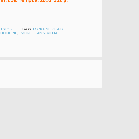
rin, coll. Tempus, 2016, 352 p.
HISTOIRE
TAGS :
LORRAINE
,
ZITA DE
,
HONGRIE
,
EMPIRE
,
JEAN SÉVILLIA