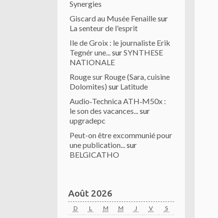
Synergies
Giscard au Musée Fenaille
sur
La senteur de l'esprit
Ile de Groix : le journaliste Erik
Tegnér une...
sur
SYNTHESE
NATIONALE
Rouge sur Rouge (Sara, cuisine
Dolomites)
sur
Latitude
Audio‑Technica ATH‑M50x :
le son des vacances...
sur
upgradepc
Peut-on être excommunié pour
une publication...
sur
BELGICATHO
Août 2026
D
L
M
M
J
V
S