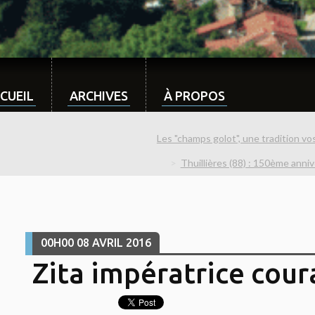
CUEIL
ARCHIVES
À PROPOS
Les "champs golot", une tradition vo
Thuillières (88) : 150ème anniv
00H00
08
AVRIL 2016
Zita impératrice cou