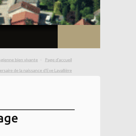
sgienne bien vivante
Page d'accueil
ersaire de la naissance d'Eve Lavallière
rage