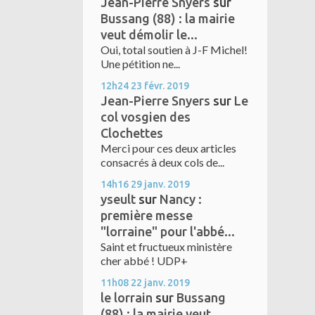
Jean-Pierre Snyers
sur
Bussang (88) : la mairie
veut démolir le...
Oui, total soutien à J-F Michel!
Une pétition ne...
12h24
23
févr. 2019
Jean-Pierre Snyers
sur
Le
col vosgien des
Clochettes
Merci pour ces deux articles
consacrés à deux cols de...
14h16
29
janv. 2019
yseult
sur
Nancy :
première messe
"lorraine" pour l'abbé...
Saint et fructueux ministère
cher abbé ! UDP+
11h08
22
janv. 2019
le lorrain
sur
Bussang
(88) : la mairie veut