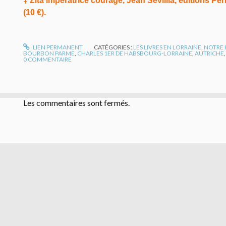
‡ Zita impératrice courage, Jean Sévillia, éditions Per
(10 €).
LIEN PERMANENT
CATÉGORIES :
LES LIVRES EN LORRAINE
,
NOTRE 
BOURBON PARME
,
CHARLES 1ER DE HABSBOURG-LORRAINE
,
AUTRICHE
0
COMMENTAIRE
Les commentaires sont fermés.