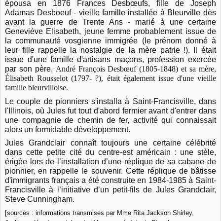
épousa en 1876 Frances Desbœufs, fille de Joseph
Adamas Desboeuf - vieille famille installée à Bleurville dès
avant la guerre de Trente Ans - marié à une certaine
Geneviève Elisabeth, jeune femme probablement issue de
la communauté vosgienne immigrée (le prénom donné à
leur fille rappelle la nostalgie de la mère patrie !). Il était
issue d'une famille d'artisans maçons, profession exercée
par son père,
André François Desbœuf (1805-1848) et sa mère,
Élisabeth Rousselot (1797- ?), était également issue d'une vieille
famille bleurvilloise.
Le couple de pionniers s'installa à Saint-Francisville, dans
l'Illinois, où Jules fut tout d'abord fermier avant d'entrer dans
une compagnie de chemin de fer, activité qui connaissait
alors un formidable développement.
Jules Grandclair connaît toujours une certaine célébrité
dans cette petite cité du centre-est américain : une stèle,
érigée lors de l’installation d’une réplique de sa cabane de
pionnier, en rappelle le souvenir. Cette réplique de bâtisse
d'immigrants français a été construite en 1984-1985 à Saint-
Francisville à l’initiative d’un petit-fils de Jules Grandclair,
Steve Cunningham.
[sources : informations transmises par Mme Rita Jackson Shirley,