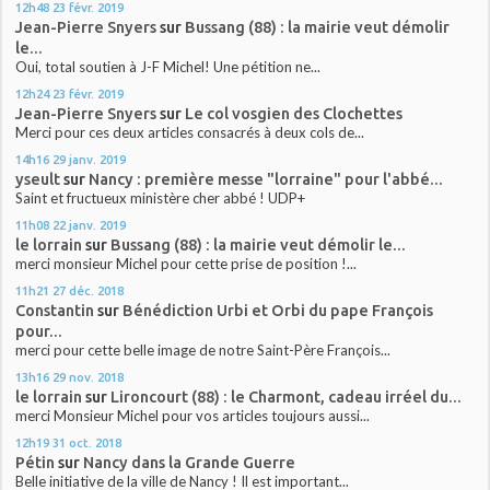
12h48
23
févr. 2019
Jean-Pierre Snyers
sur
Bussang (88) : la mairie veut démolir
le...
Oui, total soutien à J-F Michel! Une pétition ne...
12h24
23
févr. 2019
Jean-Pierre Snyers
sur
Le col vosgien des Clochettes
Merci pour ces deux articles consacrés à deux cols de...
14h16
29
janv. 2019
yseult
sur
Nancy : première messe "lorraine" pour l'abbé...
Saint et fructueux ministère cher abbé ! UDP+
11h08
22
janv. 2019
le lorrain
sur
Bussang (88) : la mairie veut démolir le...
merci monsieur Michel pour cette prise de position !...
11h21
27
déc. 2018
Constantin
sur
Bénédiction Urbi et Orbi du pape François
pour...
merci pour cette belle image de notre Saint-Père François...
13h16
29
nov. 2018
le lorrain
sur
Lironcourt (88) : le Charmont, cadeau irréel du...
merci Monsieur Michel pour vos articles toujours aussi...
12h19
31
oct. 2018
Pétin
sur
Nancy dans la Grande Guerre
Belle initiative de la ville de Nancy ! Il est important...