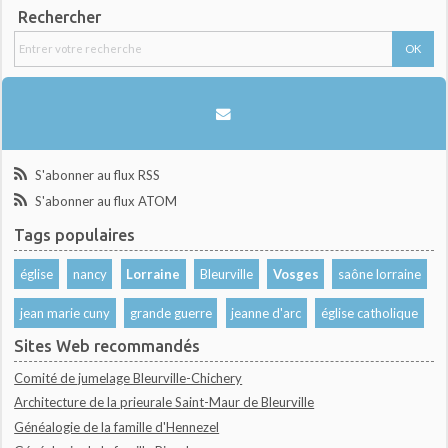
Rechercher
S'abonner au flux RSS
S'abonner au flux ATOM
Tags populaires
église
nancy
Lorraine
Bleurville
Vosges
saône lorraine
jean marie cuny
grande guerre
jeanne d'arc
église catholique
Sites Web recommandés
Comité de jumelage Bleurville-Chichery
Architecture de la prieurale Saint-Maur de Bleurville
Généalogie de la famille d'Hennezel