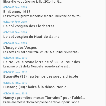
Bleurville, vue aérienne, juillet 2014 [cl. G....
00h00
05
févr. 2019
Emilienne, 1917
La Première guerre mondiale sépare Emilienne de toute...
00h03
04
févr. 2019
Le col vosgien des Clochettes
00h02
03
févr. 2019
Le col vosgien du Haut-de-Salins
00h00
02
févr. 2019
L'image des Vosges
Les actes du colloque tenu en 2016 à Epinal revisitent...
00h00
31
janv. 2019
La Nouvelle revue lorraine n° 52 : autour des...
Le numéro 52 de La Nouvelle revue lorraine est...
00h00
30
janv. 2019
Bleurville (88) : au temps des soeurs d'école
00h15
29
janv. 2019
Bussang (88) : halte à la démolition du...
00h00
28
janv. 2019
Nancy : première messe "lorraine" pour l'abbé...
Première messe "lorraine" pleine de ferveur pour l'abbé...