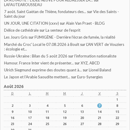
LAFAUTEAROUSSEAU
7 août. Saint Gaëtan de Thiène, fondateurs des...
sur
Vie des Saints -
Saint du jour
UN JOUR, UNE CITATION (cxxv)
sur
Alain Van Praet - BLOG
Délice de cathédrale
sur
La senteur de l'esprit
Les Jours Gris
sur
FUMIGÈNE - Derrière l'écran de fumée, la réalité
Marché du Croc' Local le 07.08.2026 à Boult
sur
L'AN VERT de Vouziers
: écologie et...
Russie-Ukraine : Bilan du 5 août 2026
sur
l'information nationaliste
Humour. France Inter vient de présenter...
sur
XYZ, ABCD
Ulrich Siegmund exprime des doutes quant à...
sur
Lionel Baland
Le Japon et l’Arabie Saoudite mettent...
sur
Euro-Synergies
Août 2026
D
L
M
M
J
V
S
1
2
3
4
5
6
7
8
9
10
11
12
13
14
15
16
17
18
19
20
21
22
23
24
25
26
27
28
29
30
31