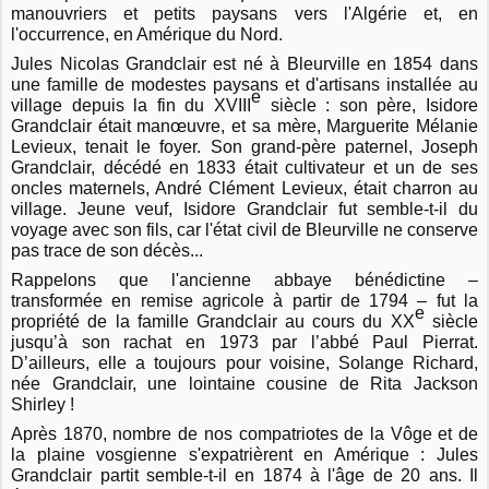
manouvriers et petits paysans vers l'Algérie et, en
l'occurrence, en Amérique du Nord.
Jules Nicolas Grandclair est né à Bleurville en 1854 dans
une famille de modestes paysans et d'artisans installée au
e
village depuis la fin du XVIII
siècle : son père, Isidore
Grandclair était manœuvre, et sa mère, Marguerite Mélanie
Levieux, tenait le foyer. Son grand-père paternel, Joseph
Grandclair, décédé en 1833 était cultivateur et un de ses
oncles maternels, André Clément Levieux, était charron au
village. Jeune veuf, Isidore Grandclair fut semble-t-il du
voyage avec son fils, car l'état civil de Bleurville ne conserve
pas trace de son décès...
Rappelons que l'ancienne abbaye bénédictine –
transformée en remise agricole à partir de 1794 – fut la
e
propriété de la famille Grandclair au cours du XX
siècle
jusqu’à son rachat en 1973 par l’abbé Paul Pierrat.
D’ailleurs, elle a toujours pour voisine, Solange Richard,
née Grandclair, une lointaine cousine de Rita Jackson
Shirley !
Après 1870, nombre de nos compatriotes de la Vôge et de
la plaine vosgienne s'expatrièrent en Amérique : Jules
Grandclair partit semble-t-il en 1874 à l'âge de 20 ans. Il