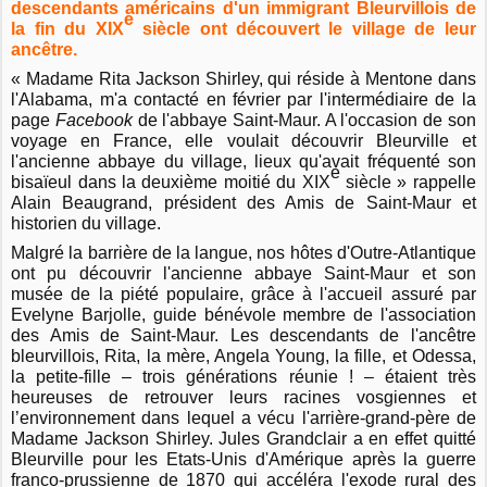
descendants américains d'un immigrant Bleurvillois de
e
la fin du XIX
siècle ont découvert le village de leur
ancêtre.
« Madame
Rita Jackson Shirley, qui réside à Mentone dans
l'Alabama, m'a contacté en février par l'intermédiaire de la
page
Facebook
de l'abbaye Saint-Maur. A l'occasion de son
voyage en France, elle voulait découvrir Bleurville et
l'ancienne abbaye du village, lieux qu'avait fréquenté son
e
bisaïeul dans la deuxième moitié du XIX
siècle » rappelle
Alain Beaugrand, président des Amis de Saint-Maur et
historien du village.
Malgré la barrière de la langue, nos hôtes d'Outre-Atlantique
ont pu découvrir l'ancienne abbaye Saint-Maur et son
musée de la piété populaire, grâce à l'accueil assuré par
Evelyne Barjolle, guide bénévole membre de l'association
des Amis de Saint-Maur. Les descendants de l'ancêtre
bleurvillois, Rita, la mère, Angela Young, la fille, et Odessa,
la petite-fille – trois générations réunie ! – étaient très
heureuses de retrouver leurs racines vosgiennes et
l’environnement dans lequel a vécu l'arrière-grand-père de
Madame Jackson Shirley. Jules Grandclair a en effet quitté
Bleurville pour les Etats-Unis d'Amérique après la guerre
franco-prussienne de 1870 qui accéléra l'exode rural des