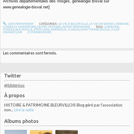
Archives départementales des Vosges, généalogie Bisval sur
www.genealogie-bisval.net]
LIEN PERMANENT
CATÉGORIES :
LA VIE À BLEURVILLE
,
LA VIE EN SAÔNE LORRAINE
,
LOISIRS ET ANIMATIONS
,
NOTRE HISTOIRE
,
NOTRE PATRIMOINE
TAGS :
LORRAINE
,
VOSGES
,
BLEURVILLE
,
ÉTATS UNIS
,
AMÉRIQUE
,
ILLINOIS
,
SAINT FRANCISVILLE
,
JULES
GRANDCLAIR
0
COMMENTAIRE
Les commentaires sont fermés.
Twitter
@blidericus
À propos
HISTOIRE & PATRIMOINE BLEURVILLOIS Blog géré par l'association
non...
Lire la suite
Albums photos