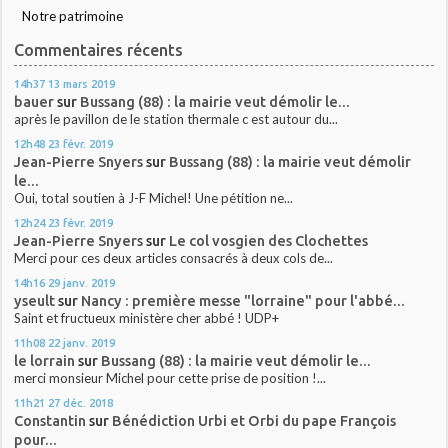
Notre patrimoine
Commentaires récents
14h37
13
mars 2019
bauer
sur
Bussang (88) : la mairie veut démolir le...
après le pavillon de le station thermale c est autour du...
12h48
23
févr. 2019
Jean-Pierre Snyers
sur
Bussang (88) : la mairie veut démolir
le...
Oui, total soutien à J-F Michel! Une pétition ne...
12h24
23
févr. 2019
Jean-Pierre Snyers
sur
Le col vosgien des Clochettes
Merci pour ces deux articles consacrés à deux cols de...
14h16
29
janv. 2019
yseult
sur
Nancy : première messe "lorraine" pour l'abbé...
Saint et fructueux ministère cher abbé ! UDP+
11h08
22
janv. 2019
le lorrain
sur
Bussang (88) : la mairie veut démolir le...
merci monsieur Michel pour cette prise de position !...
11h21
27
déc. 2018
Constantin
sur
Bénédiction Urbi et Orbi du pape François
pour...