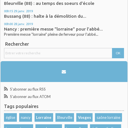
Bleurville (88) : au temps des soeurs d'école
00h15
29
janv. 2019
Bussang (88) : halte à la démolition du...
00h00
28
janv. 2019
Nancy : première messe "lorraine" pour l'abbé...
Première messe "lorraine" pleine de ferveur pour l'abbé...
Rechercher
S'abonner au flux RSS
S'abonner au flux ATOM
Tags populaires
église
nancy
Lorraine
Bleurville
Vosges
saône lorraine