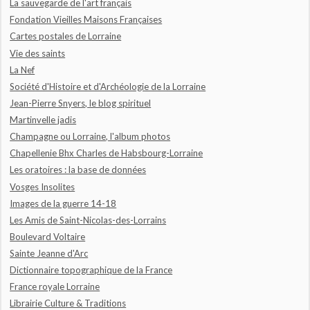
La sauvegarde de l'art français
Fondation Vieilles Maisons Françaises
Cartes postales de Lorraine
Vie des saints
La Nef
Société d'Histoire et d'Archéologie de la Lorraine
Jean-Pierre Snyers, le blog spirituel
Martinvelle jadis
Champagne ou Lorraine, l'album photos
Chapellenie Bhx Charles de Habsbourg-Lorraine
Les oratoires : la base de données
Vosges Insolites
Images de la guerre 14-18
Les Amis de Saint-Nicolas-des-Lorrains
Boulevard Voltaire
Sainte Jeanne d'Arc
Dictionnaire topographique de la France
France royale Lorraine
Librairie Culture & Traditions