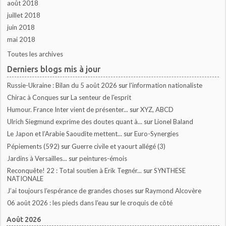
août 2018
juillet 2018
juin 2018
mai 2018
Toutes les archives
Derniers blogs mis à jour
Russie-Ukraine : Bilan du 5 août 2026
sur
l'information nationaliste
Chirac à Conques
sur
La senteur de l'esprit
Humour. France Inter vient de présenter...
sur
XYZ, ABCD
Ulrich Siegmund exprime des doutes quant à...
sur
Lionel Baland
Le Japon et l’Arabie Saoudite mettent...
sur
Euro-Synergies
Pépiements (592)
sur
Guerre civile et yaourt allégé (3)
Jardins à Versailles...
sur
peintures-émois
Reconquête! 22 : Total soutien à Erik Tegnér...
sur
SYNTHESE
NATIONALE
J’ai toujours l’espérance de grandes choses
sur
Raymond Alcovère
06 août 2026 : les pieds dans l'eau
sur
le croquis de côté
Août 2026