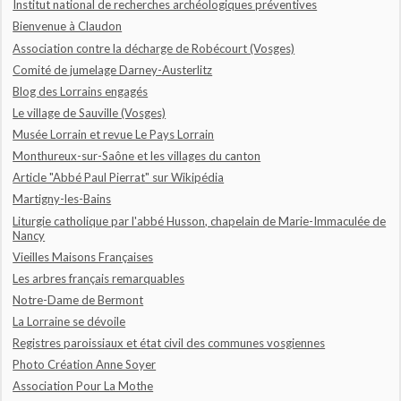
Institut national de recherches archéologiques préventives
Bienvenue à Claudon
Association contre la décharge de Robécourt (Vosges)
Comité de jumelage Darney-Austerlitz
Blog des Lorrains engagés
Le village de Sauville (Vosges)
Musée Lorrain et revue Le Pays Lorrain
Monthureux-sur-Saône et les villages du canton
Article "Abbé Paul Pierrat" sur Wikipédia
Martigny-les-Bains
Liturgie catholique par l'abbé Husson, chapelain de Marie-Immaculée de
Nancy
Vieilles Maisons Françaises
Les arbres français remarquables
Notre-Dame de Bermont
La Lorraine se dévoile
Registres paroissiaux et état civil des communes vosgiennes
Photo Création Anne Soyer
Association Pour La Mothe