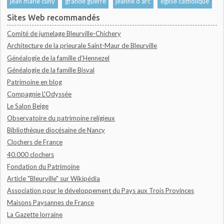
jean marie cuny
grande guerre
jeanne d'arc
église catholique
Sites Web recommandés
Comité de jumelage Bleurville-Chichery
Architecture de la prieurale Saint-Maur de Bleurville
Généalogie de la famille d'Hennezel
Généalogie de la famille Bisval
Patrimoine en blog
Compagnie L'Odyssée
Le Salon Beige
Observatoire du patrimoine religieux
Bibliothèque diocésaine de Nancy
Clochers de France
40.000 clochers
Fondation du Patrimoine
Article "Bleurville" sur Wikipédia
Association pour le développement du Pays aux Trois Provinces
Maisons Paysannes de France
La Gazette lorraine