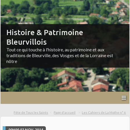
Histoire & Patrimoine
Bleurvillois
Tout ce qui touche à l'histoire, au patrimoine et aux
traditions de Bleurville, des Vosges et de la Lorraine est
nôtre
Fête de Tous les Saints
Page d'accueil
Les Cahiers de La Mothe n° 6
00H00
02
NOV. 2014