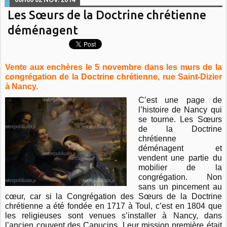
Les Sœurs de la Doctrine chrétienne
déménagent
Vente aux enchères le 5 novembre dans les murs de la
congrégation de la Doctrine chrétienne, rue Saint-Dizier
à Nancy.
C’est une page de
l’histoire de Nancy qui
se tourne. Les Sœurs
de la Doctrine
chrétienne
déménagent et
vendent une partie du
mobilier de la
congrégation. Non
sans un pincement au
cœur, car si la Congrégation des Sœurs de la Doctrine
chrétienne a été fondée en 1717 à Toul, c’est en 1804 que
les religieuses sont venues s’installer à Nancy, dans
l’ancien couvent des Capucins. Leur mission première était