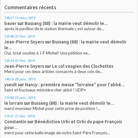
Commentaires récents
14h37
13
mars 2019
bauer
sur
Bussang (88) : la mairie veut démolir le...
après le pavillon de le station thermale c est autour du...
12h48
23
févr. 2019
Jean-Pierre Snyers
sur
Bussang (88) : la mairie veut démolir
le...
Oui, total soutien à J-F Michel! Une pétition ne...
12h24
23
févr. 2019
Jean-Pierre Snyers
sur
Le col vosgien des Clochettes
Merci pour ces deux articles consacrés à deux cols de...
14h16
29
janv. 2019
yseult
sur
Nancy : première messe "lorraine" pour l'abbé...
Saint et fructueux ministère cher abbé ! UDP+
11h08
22
janv. 2019
le lorrain
sur
Bussang (88) : la mairie veut démolir le...
merci monsieur Michel pour cette prise de position !...
11h21
27
déc. 2018
Constantin
sur
Bénédiction Urbi et Orbi du pape François
pour...
merci pour cette belle image de notre Saint-Père François...