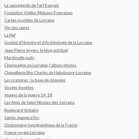
La sauvegarde de l'art français
Fondation Vieilles Maisons Françaises
Cartes postales de Lorraine
Vie des saints
La Nef
Société d'Histoire et d'Archéologie de la Lorraine
Jean-Pierre Snyers, le blog spirituel
Martinvelle jadis
Champagne ou Lorraine, l'album photos
Chapellenie Bhx Charles de Habsbourg-Lorraine
Les oratoires : la base de données
Vosges Insolites
Images de la guerre 14-18
Les Amis de Saint-Nicolas-des-Lorrains
Boulevard Voltaire
Sainte Jeanne d'Arc
Dictionnaire topographique de la France
France royale Lorraine