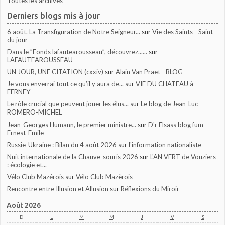
Toutes les archives
Derniers blogs mis à jour
6 août. La Transfiguration de Notre Seigneur...
sur
Vie des Saints - Saint
du jour
Dans le ”Fonds lafautearousseau”, découvrez......
sur
LAFAUTEAROUSSEAU
UN JOUR, UNE CITATION (cxxiv)
sur
Alain Van Praet - BLOG
Je vous enverrai tout ce qu’il y aura de...
sur
VIE DU CHATEAU à
FERNEY
Le rôle crucial que peuvent jouer les élus...
sur
Le blog de Jean-Luc
ROMERO-MICHEL
Jean-Georges Humann, le premier ministre...
sur
D'r Elsass blog fum
Ernest-Emile
Russie-Ukraine : Bilan du 4 août 2026
sur
l'information nationaliste
Nuit internationale de la Chauve-souris 2026
sur
L'AN VERT de Vouziers
: écologie et...
Vélo Club Mazérois
sur
Vélo Club Mazèrois
Rencontre entre Illusion et Allusion
sur
Réflexions du Miroir
Août 2026
D
L
M
M
J
V
S