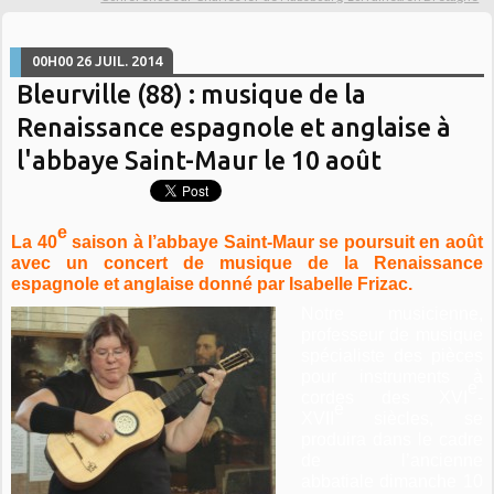
00H00
26
JUIL. 2014
Bleurville (88) : musique de la
Renaissance espagnole et anglaise à
l'abbaye Saint-Maur le 10 août
e
La 40
saison à l’abbaye Saint-Maur se poursuit en août
avec un concert de musique de la Renaissance
espagnole et anglaise donné par Isabelle Frizac.
Notre musicienne,
professeur de musique
spécialiste des pièces
pour instruments à
e
cordes des XVI
-
e
XVII
siècles, se
produira dans le cadre
de l’ancienne
abbatiale dimanche 10