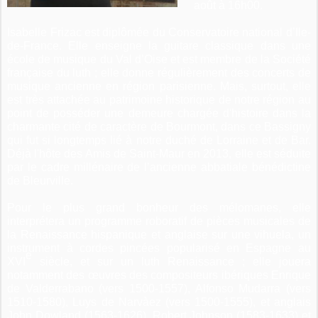
août à 16h00.
Isabelle Frizac est diplômée du Conservatoire national d’Ile-
de-France. Elle enseigne la guitare classique dans une
école de musique du Val d’Oise et est membre de la Société
française du luth ; elle donne régulièrement des concerts de
musique ancienne en région parisienne. Mais, surtout, elle
est très attachée au patrimoine historique de notre région au
point de posséder une demeure chargée d'histoire dans la
charmante cité de caractère de Bourmont, dans ce Bassigny
qui fut si longtemps lié à notre duché de Lorraine et de Bar.
Déjà l'hôte des Amis de Saint-Maur en 2013, elle est séduite
par le cadre millénaire de l’ancienne abbatiale bénédictine
de Bleurville.
Pour le plus grand bonheur des mélomanes, elle
interprétera un programme roboratif de pièces musicales de
la Renaissance hispanique et anglaise sur une vihuela, un
instrument à cordes pincées popularisé en Espagne au
e
XVI
siècle, et sur un luth Renaissance ; elle jouera
notamment des œuvres des compositeurs ibériques Enrique
de Valderrabano (vers 1500-1557), Alfonso Mudarra (vers
1510-1580), Luys de Narvàez (vers 1500-1555), et anglais
John Dowland (1563-1626), Robert Johnson (1583-1633) et