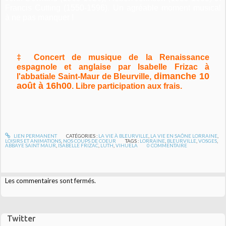
Francis Cutting (1550-1596). Un agréable moment musical
à ne pas manquer !
‡ Concert de musique de la Renaissance
espagnole et anglaise par Isabelle Frizac à
dimanche 10
l'abbatiale Saint-Maur de Bleurville,
août à 16h00
. Libre participation aux frais.
LIEN PERMANENT
CATÉGORIES :
LA VIE À BLEURVILLE
,
LA VIE EN SAÔNE LORRAINE
,
LOISIRS ET ANIMATIONS
,
NOS COUPS DE COEUR
TAGS :
LORRAINE
,
BLEURVILLE
,
VOSGES
,
ABBAYE SAINT MAUR
,
ISABELLE FRIZAC
,
LUTH
,
VIHUELA
0
COMMENTAIRE
Les commentaires sont fermés.
Twitter