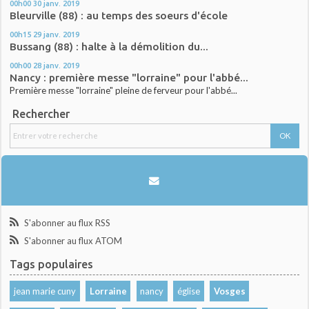
00h00
30
janv. 2019
Bleurville (88) : au temps des soeurs d'école
00h15
29
janv. 2019
Bussang (88) : halte à la démolition du...
00h00
28
janv. 2019
Nancy : première messe "lorraine" pour l'abbé...
Première messe "lorraine" pleine de ferveur pour l'abbé...
Rechercher
S'abonner au flux RSS
S'abonner au flux ATOM
Tags populaires
jean marie cuny
Lorraine
nancy
église
Vosges