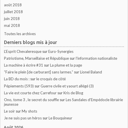
août 2018
juillet 2018
juin 2018
mai 2018
Toutes les archives
Derniers blogs mis à jour
L’Esprit Chevaleresque
sur
Euro-Synergies
Patriotisme, Marseillaise et République
sur
l'information nationaliste
La machine à écrire #31
sur
La plume et la page
”Faire le plein [de carburant] sans larmes.”
sur
Lionel Baland
La BD du mois :
sur
le croquis de côté
Pépiements (593)
sur
Guerre civile et yaourt allégé (3)
La vie est courte chez Carrefour
sur
Kris de Blog
Ono, tome 3 , le secret du souffle
sur
Les Sandales d'Empédocle librairie
jeunesse
Le soir
sur
My shots
Je ne suis pas un héros
sur
Le Bouquineur
Août 2026