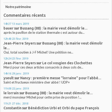
Notre patrimoine
Commentaires récents
14h37
13
mars 2019
bauer
sur
Bussang (88) : la mairie veut démolir le...
après le pavillon de le station thermale c est autour du...
12h48
23
févr. 2019
Jean-Pierre Snyers
sur
Bussang (88) : la mairie veut démolir
le...
Oui, total soutien à J-F Michel! Une pétition ne...
12h24
23
févr. 2019
Jean-Pierre Snyers
sur
Le col vosgien des Clochettes
Merci pour ces deux articles consacrés à deux cols de...
14h16
29
janv. 2019
yseult
sur
Nancy : première messe "lorraine" pour l'abbé...
Saint et fructueux ministère cher abbé ! UDP+
11h08
22
janv. 2019
le lorrain
sur
Bussang (88) : la mairie veut démolir le...
merci monsieur Michel pour cette prise de position !...
11h21
27
déc. 2018
Constantin
sur
Bénédiction Urbi et Orbi du pape François