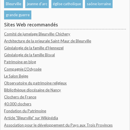
Bleurville
jeanne d'arc
église catholique
saône lorraine
grande guerre
Sites Web recommandés
Comité de jumelage Bleurville-Chichery
Architecture de la prieurale Saint-Maur de Bleurville
Généalogie de la famille d'Hennezel
Généalogie de la famille Bisval
Patrimoine en blog
Compagnie L'Odyssée
Le Salon Beige
Observatoire du patrimoine religieux
Bibliothèque diocésaine de Nancy
Clochers de France
40.000 clochers
Fondation du Patrimoine
Article "Bleurville" sur Wikipédia
Association pour le développement du Pays aux Trois Provinces