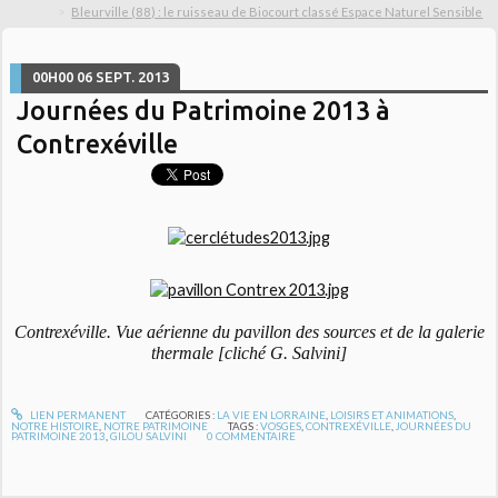
Bleurville (88) : le ruisseau de Biocourt classé Espace Naturel Sensible
00H00
06
SEPT. 2013
Journées du Patrimoine 2013 à
Contrexéville
Contrexéville. Vue aérienne du pavillon des sources et de la galerie
thermale [cliché G. Salvini]
LIEN PERMANENT
CATÉGORIES :
LA VIE EN LORRAINE
,
LOISIRS ET ANIMATIONS
,
NOTRE HISTOIRE
,
NOTRE PATRIMOINE
TAGS :
VOSGES
,
CONTREXÉVILLE
,
JOURNÉES DU
PATRIMOINE 2013
,
GILOU SALVINI
0
COMMENTAIRE