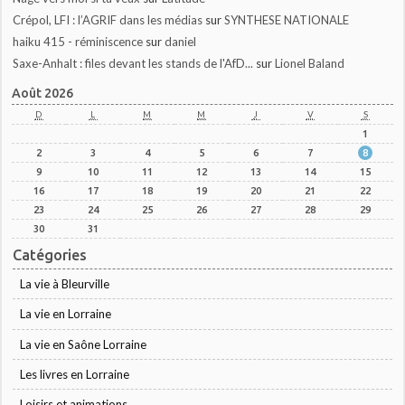
Crépol, LFI : l’AGRIF dans les médias
sur
SYNTHESE NATIONALE
haiku 415 - réminiscence
sur
daniel
Saxe-Anhalt : files devant les stands de l'AfD...
sur
Lionel Baland
Août 2026
D
L
M
M
J
V
S
1
2
3
4
5
6
7
8
9
10
11
12
13
14
15
16
17
18
19
20
21
22
23
24
25
26
27
28
29
30
31
Catégories
La vie à Bleurville
La vie en Lorraine
La vie en Saône Lorraine
Les livres en Lorraine
Loisirs et animations