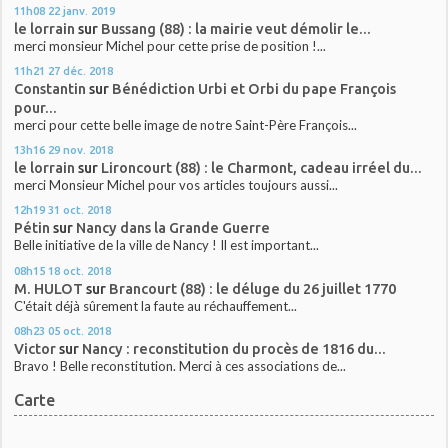
11h08
22
janv. 2019
le lorrain
sur
Bussang (88) : la mairie veut démolir le...
merci monsieur Michel pour cette prise de position !...
11h21
27
déc. 2018
Constantin
sur
Bénédiction Urbi et Orbi du pape François
pour...
merci pour cette belle image de notre Saint-Père François...
13h16
29
nov. 2018
le lorrain
sur
Lironcourt (88) : le Charmont, cadeau irréel du...
merci Monsieur Michel pour vos articles toujours aussi...
12h19
31
oct. 2018
Pétin
sur
Nancy dans la Grande Guerre
Belle initiative de la ville de Nancy ! Il est important...
08h15
18
oct. 2018
M. HULOT
sur
Brancourt (88) : le déluge du 26 juillet 1770
C'était déjà sûrement la faute au réchauffement...
08h23
05
oct. 2018
Victor
sur
Nancy : reconstitution du procès de 1816 du...
Bravo ! Belle reconstitution. Merci à ces associations de...
Carte