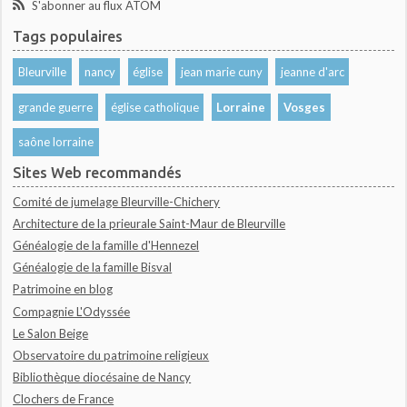
S'abonner au flux ATOM
Tags populaires
Bleurville
nancy
église
jean marie cuny
jeanne d'arc
grande guerre
église catholique
Lorraine
Vosges
saône lorraine
Sites Web recommandés
Comité de jumelage Bleurville-Chichery
Architecture de la prieurale Saint-Maur de Bleurville
Généalogie de la famille d'Hennezel
Généalogie de la famille Bisval
Patrimoine en blog
Compagnie L'Odyssée
Le Salon Beige
Observatoire du patrimoine religieux
Bibliothèque diocésaine de Nancy
Clochers de France