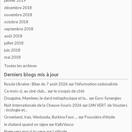
janvier 2019
décembre 2018
novembre 2018
octobre 2018
septembre 2018
août 2018
juillet 2018
juin 2018
mai 2018
Toutes les archives
Derniers blogs mis à jour
Russie Ukraine : Bilan du 7 août 2026
sur
l'information nationaliste
Ce mois-ci, au ciné-club...
sur
le croquis de côté
Douguine, Mamleev, le dard métaphysique et la...
sur
Euro-Synergies
Nuit Internationale de la Chauve-Souris 2026
sur
L'AN VERT de Vouziers
: écologie et...
Groenland, Iran, Vénézuela, Burkina Faso ...
sur
Poussière d'étoile
le chaland quand on signe
sur
KallyVasco
Nage vers moi si tu veux
sur
Latitude