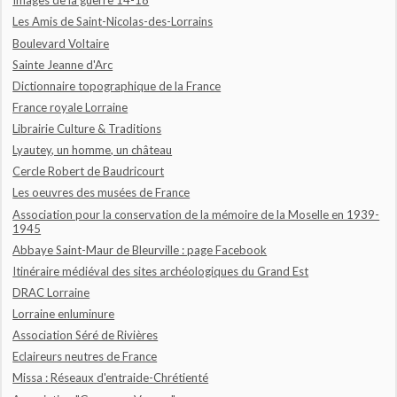
Images de la guerre 14-18
Les Amis de Saint-Nicolas-des-Lorrains
Boulevard Voltaire
Sainte Jeanne d'Arc
Dictionnaire topographique de la France
France royale Lorraine
Librairie Culture & Traditions
Lyautey, un homme, un château
Cercle Robert de Baudricourt
Les oeuvres des musées de France
Association pour la conservation de la mémoire de la Moselle en 1939-
1945
Abbaye Saint-Maur de Bleurville : page Facebook
Itinéraire médiéval des sites archéologiques du Grand Est
DRAC Lorraine
Lorraine enluminure
Association Séré de Rivières
Eclaireurs neutres de France
Missa : Réseaux d'entraide-Chrétienté